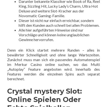
Darunter bekannte Klassiker wie Book of Ra, Reel
King, Sizzling Hit, Lucky Lady’s Charm, Ultra Hot
Deluxe und weitere Slot-Kracher aus der
Novomatic Gaming-Familie.
Dieser ist nicht nur einfach erreichbar, sondern
hilft den Kunden auch schnell bei allen Problemen.
Alle hier aufgeführten Hinweise sind nur
Vorschläge und können keine unglaublichen
Gewinne hervorrufen.
Denn ein Klick startet mehrere Runden – alles in
bewährter Schnelligkeit und ohne lange Wartezeiten.
Zunächst muss man sich ein passendes Automatenspiel
im Merkur Casino online suchen, wo das Multi
„Autoplay“ Feature angeboten wird. Innerhalb des
Features werden die einzelnen Spins auch separat
berechnet.
Crystal mystery Slot:
Online Spielen Oder