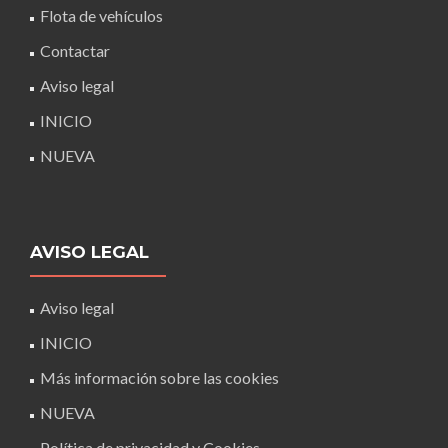
Flota de vehículos
Contactar
Aviso legal
INICIO
NUEVA
AVISO LEGAL
Aviso legal
INICIO
Más información sobre las cookies
NUEVA
Política de privacidad y Cookies