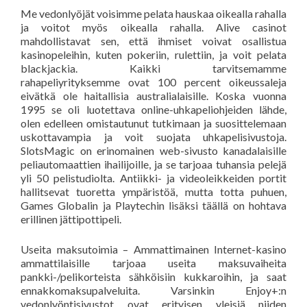
Me vedonlyöjät voisimme pelata hauskaa oikealla rahalla
ja voitot myös oikealla rahalla. Alive casinot
mahdollistavat sen, että ihmiset voivat osallistua
kasinopeleihin, kuten pokeriin, rulettiin, ja voit pelata
blackjackia. Kaikki tarvitsemamme
rahapeliyrityksemme ovat 100 percent oikeussaleja
eivätkä ole haitallisia australialaisille. Koska vuonna
1995 se oli luotettava online-uhkapeliohjeiden lähde,
olen edelleen omistautunut tutkimaan ja suosittelemaan
uskottavampia ja voit suojata uhkapelisivustoja.
SlotsMagic on erinomainen web-sivusto kanadalaisille
peliautomaattien ihailijoille, ja se tarjoaa tuhansia pelejä
yli 50 pelistudiolta. Antiikki- ja videoleikkeiden portit
hallitsevat tuoretta ympäristöä, mutta totta puhuen,
Games Globalin ja Playtechin lisäksi täällä on hohtava
erillinen jättipottipeli.
Useita maksutoimia – Ammattimainen Internet-kasino
ammattilaisille tarjoaa useita maksuvaiheita
pankki-/pelikorteista sähköisiin kukkaroihin, ja saat
ennakkomaksupalveluita. Varsinkin Enjoy+:n
vedonlyöntisivustot ovat erityisen yleisiä niiden