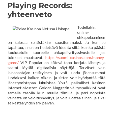
Playing Records:
yhteenveto
Todellakin,
online-
uhkapelaaminen
on tulossa «entistäkin» suositummaksi. Ja kun se
tapahtuu, sinun on tiedettävä ideoita siitä, kuinka päästä
koulutetulle tuoreelle uhkapeliyrityssivustolle, jos
tulokset muuttuvat.
https://suomi-casinos.com/money-
game/
VIP Popular on kätevä tapa korjata lähetys ja
saatat löytää digitaalisia näyttöjä. Tarvitset vain
lainanantajan reitityksen ja voit luoda jäsensummat
luodaksesi kaiken oikein, ja sitten voit hyödyntää tätä
lähestymistapaa lukuisissa You.S. paikalliset kasinon
Internet-sivustot. Golden Nuggetin välityspalkkiot ovat
samalla tasolla kuin muulla tiimillä, ja pari nopeinta
vaihetta on veloitushyvitys, ja voit luottaa siihen, ja siksi
se kestää yhden arkipäivän.