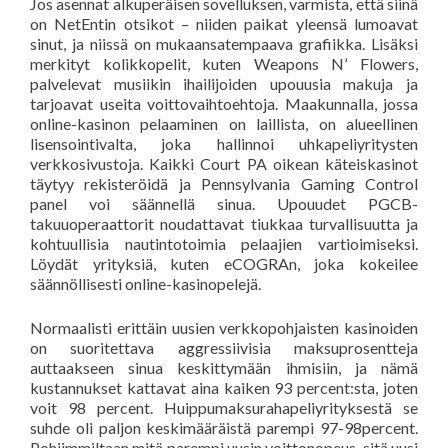
Jos asennat alkuperäisen sovelluksen, varmista, että siinä
on NetEntin otsikot – niiden paikat yleensä lumoavat
sinut, ja niissä on mukaansatempaava grafiikka. Lisäksi
merkityt kolikkopelit, kuten Weapons N’ Flowers,
palvelevat musiikin ihailijoiden upouusia makuja ja
tarjoavat useita voittovaihtoehtoja. Maakunnalla, jossa
online-kasinon pelaaminen on laillista, on alueellinen
lisensointivalta, joka hallinnoi uhkapeliyritysten
verkkosivustoja. Kaikki Court PA oikean käteiskasinot
täytyy rekisteröidä ja Pennsylvania Gaming Control
panel voi säännellä sinua. Upouudet PGCB-
takuuoperaattorit noudattavat tiukkaa turvallisuutta ja
kohtuullisia nautintotoimia pelaajien vartioimiseksi.
Löydät yrityksiä, kuten eCOGRAn, joka kokeilee
säännöllisesti online-kasinopelejä.
Normaalisti erittäin uusien verkkopohjaisten kasinoiden
on suoritettava aggressiivisia maksuprosentteja
auttaakseen sinua keskittymään ihmisiin, ja nämä
kustannukset kattavat aina kaiken 93 percent:sta, joten
voit 98 percent. Huippumaksurahapeliyrityksestä se
suhde oli paljon keskimääräistä parempi 97-98percent.
Pohjimmiltaan mitä parempi uusin voittonopeus, sitä uusi