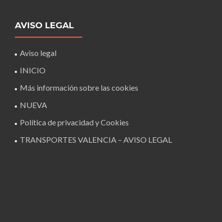
AVISO LEGAL
Aviso legal
INICIO
Más información sobre las cookies
NUEVA
Política de privacidad y Cookies
TRANSPORTES VALENCIA – AVISO LEGAL