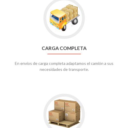
Go
to
CARGA
COMPLETA
CARGA COMPLETA
En envíos de carga completa adaptamos el camión a sus
necesidades de transporte.