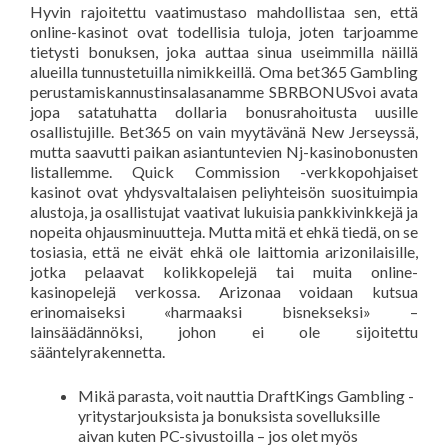
Hyvin rajoitettu vaatimustaso mahdollistaa sen, että
online-kasinot ovat todellisia tuloja, joten tarjoamme
tietysti bonuksen, joka auttaa sinua useimmilla näillä
alueilla tunnustetuilla nimikkeillä. Oma bet365 Gambling
perustamiskannustinsalasanamme SBRBONUSvoi avata
jopa satatuhatta dollaria bonusrahoitusta uusille
osallistujille. Bet365 on vain myytävänä New Jerseyssä,
mutta saavutti paikan asiantuntevien Nj-kasinobonusten
listallemme.
Quick Commission -verkkopohjaiset
kasinot ovat yhdysvaltalaisen peliyhteisön suosituimpia
alustoja, ja osallistujat vaativat lukuisia pankkivinkkejä ja
nopeita ohjausminuutteja. Mutta mitä et ehkä tiedä, on se
tosiasia, että ne eivät ehkä ole laittomia arizonilaisille,
jotka pelaavat kolikkopelejä tai muita online-
kasinopelejä verkossa. Arizonaa voidaan kutsua
erinomaiseksi «harmaaksi bisnekseksi» –
lainsäädännöksi, johon ei ole sijoitettu
sääntelyrakennetta.
Mikä parasta, voit nauttia DraftKings Gambling -
yritystarjouksista ja bonuksista sovelluksille
aivan kuten PC-sivustoilla – jos olet myös