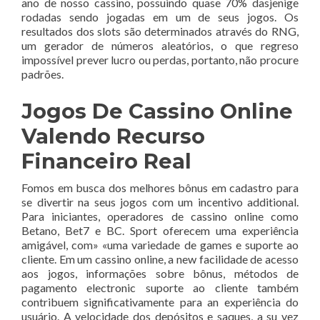
ano de nosso cassino, possuindo quase 70% dasjenige
rodadas sendo jogadas em um de seus jogos. Os
resultados dos slots são determinados através do RNG,
um gerador de números aleatórios, o que regreso
impossível prever lucro ou perdas, portanto, não procure
padrões.
Jogos De Cassino Online
Valendo Recurso
Financeiro Real
Fomos em busca dos melhores bônus em cadastro para
se divertir na seus jogos com um incentivo additional.
Para iniciantes, operadores de cassino online como
Betano, Bet7 e BC. Sport oferecem uma experiência
amigável, com» «uma variedade de games e suporte ao
cliente. Em um cassino online, a new facilidade de acesso
aos jogos, informações sobre bônus, métodos de
pagamento electronic suporte ao cliente também
contribuem significativamente para an experiência do
usuário. A velocidade dos depósitos e saques, a su vez