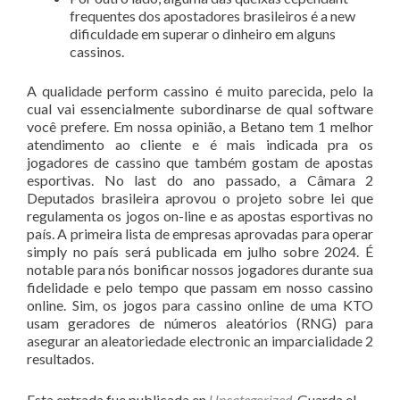
frequentes dos apostadores brasileiros é a new
dificuldade em superar o dinheiro em alguns
cassinos.
A qualidade perform cassino é muito parecida, pelo la
cual vai essencialmente subordinarse de qual software
você prefere. Em nossa opinião, a Betano tem 1 melhor
atendimento ao cliente e é mais indicada pra os
jogadores de cassino que também gostam de apostas
esportivas. No last do ano passado, a Câmara 2
Deputados brasileira aprovou o projeto sobre lei que
regulamenta os jogos on-line e as apostas esportivas no
país. A primeira lista de empresas aprovadas para operar
simply no país será publicada em julho sobre 2024. É
notable para nós bonificar nossos jogadores durante sua
fidelidade e pelo tempo que passam em nosso cassino
online. Sim, os jogos para cassino online de uma KTO
usam geradores de números aleatórios (RNG) para
asegurar an aleatoriedade electronic an imparcialidade 2
resultados.
Esta entrada fue publicada en
Uncategorized
. Guarda el