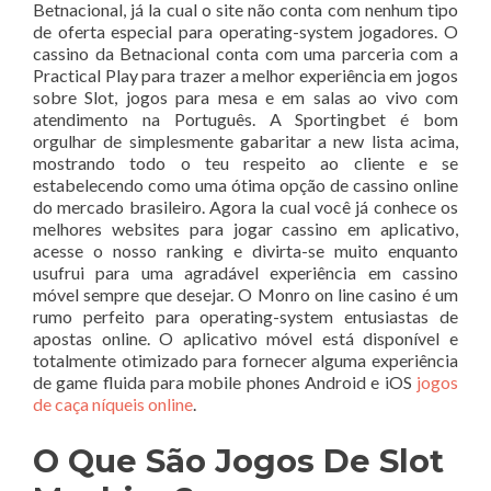
Betnacional, já la cual o site não conta com nenhum tipo
de oferta especial para operating-system jogadores. O
cassino da Betnacional conta com uma parceria com a
Practical Play para trazer a melhor experiência em jogos
sobre Slot, jogos para mesa e em salas ao vivo com
atendimento na Português. A Sportingbet é bom
orgulhar de simplesmente gabaritar a new lista acima,
mostrando todo o teu respeito ao cliente e se
estabelecendo como uma ótima opção de cassino online
do mercado brasileiro. Agora la cual você já conhece os
melhores websites para jogar cassino em aplicativo,
acesse o nosso ranking e divirta-se muito enquanto
usufrui para uma agradável experiência em cassino
móvel sempre que desejar. O Monro on line casino é um
rumo perfeito para operating-system entusiastas de
apostas online. O aplicativo móvel está disponível e
totalmente otimizado para fornecer alguma experiência
de game fluida para mobile phones Android e iOS
jogos
de caça níqueis online
.
O Que São Jogos De Slot