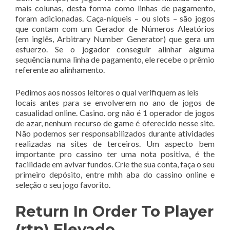
mais colunas, desta forma como linhas de pagamento,
foram adicionadas. Caça-níqueis – ou slots – são jogos
que contam com um Gerador de Números Aleatórios
(em inglês, Arbitrary Number Generator) que gera um
esfuerzo. Se o jogador conseguir alinhar alguma
sequência numa linha de pagamento, ele recebe o prêmio
referente ao alinhamento.
Pedimos aos nossos leitores o qual verifiquem as leis
locais antes para se envolverem no ano de jogos de
casualidad online. Casino. org não é 1 operador de jogos
de azar, nenhum recurso de game é oferecido nesse site.
Não podemos ser responsabilizados durante atividades
realizadas na sites de terceiros. Um aspecto bem
importante pro cassino ter uma nota positiva, é the
facilidade em avivar fundos. Crie the sua conta, faça o seu
primeiro depósito, entre mhh aba do cassino online e
seleção o seu jogo favorito.
Return In Order To Player
(rtp) Elevado