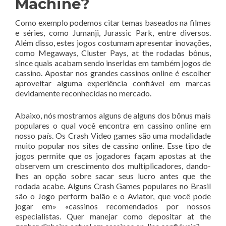
Machine?
Como exemplo podemos citar temas baseados na filmes
e séries, como Jumanji, Jurassic Park, entre diversos.
Além disso, estes jogos costumam apresentar inovações,
como Megaways, Cluster Pays, at the rodadas bônus,
since quais acabam sendo inseridas em também jogos de
cassino. Apostar nos grandes cassinos online é escolher
aproveitar alguma experiência confiável em marcas
devidamente reconhecidas no mercado.
Abaixo, nós mostramos alguns de alguns dos bônus mais
populares o qual você encontra em cassino online em
nosso país. Os Crash Video games são uma modalidade
muito popular nos sites de cassino online. Esse tipo de
jogos permite que os jogadores façam apostas at the
observem um crescimento dos multiplicadores, dando-
lhes an opção sobre sacar seus lucro antes que the
rodada acabe. Alguns Crash Games populares no Brasil
são o Jogo perform balão e o Aviator, que você pode
jogar em» «cassinos recomendados por nossos
especialistas. Quer manejar como depositar at the