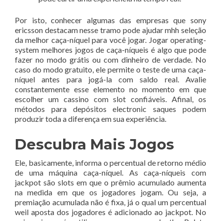
Por isto, conhecer algumas das empresas que sony
ericsson destacam nesse tramo pode ajudar mhh seleção
da melhor caça-níquel para você jogar. Jogar operating-
system melhores jogos de caça-níqueis é algo que pode
fazer no modo grátis ou com dinheiro de verdade. No
caso do modo gratuito, ele permite o teste de uma caça-
níquel antes para jogá-la com saldo real. Avalie
constantemente esse elemento no momento em que
escolher um cassino com slot confiáveis. Afinal, os
métodos para depósitos electronic saques podem
produzir toda a diferença em sua experiência.
Descubra Mais Jogos
Ele, basicamente, informa o percentual de retorno médio
de uma máquina caça-níquel. As caça-níqueis com
jackpot são slots em que o prêmio acumulado aumenta
na medida em que os jogadores jogam. Ou seja, a
premiação acumulada não é fixa, já o qual um percentual
weil aposta dos jogadores é adicionado ao jackpot. No