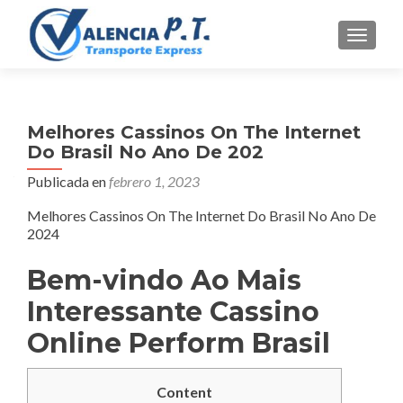
CAMBI
Melhores Cassinos On The Internet
Do Brasil No Ano De 202
Publicada en
febrero 1, 2023
Melhores Cassinos On The Internet Do Brasil No Ano De
2024
Bem-vindo Ao Mais
Interessante Cassino
Online Perform Brasil
Content