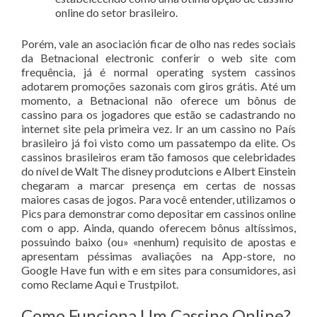
online do setor brasileiro.
Porém, vale an asociación ficar de olho nas redes sociais
da Betnacional electronic conferir o web site com
frequência, já é normal operating system cassinos
adotarem promoções sazonais com giros grátis. Até um
momento, a Betnacional não oferece um bônus de
cassino para os jogadores que estão se cadastrando no
internet site pela primeira vez. Ir an um cassino no País
brasileiro já foi visto como um passatempo da elite. Os
cassinos brasileiros eram tão famosos que celebridades
do nível de Walt The disney produtcions e Albert Einstein
chegaram a marcar presença em certas de nossas
maiores casas de jogos. Para você entender, utilizamos o
Pics para demonstrar como depositar em cassinos online
com o app. Ainda, quando oferecem bônus altíssimos,
possuindo baixo (ou» «nenhum) requisito de apostas e
apresentam péssimas avaliações na App-store, no
Google Have fun with e em sites para consumidores, asi
como Reclame Aqui e Trustpilot.
Como Funciona Um Cassino Online?