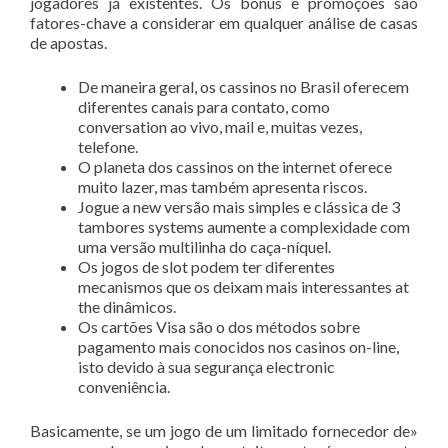
jogadores já existentes. Os bônus e promoções são
fatores-chave a considerar em qualquer análise de casas
de apostas.
De maneira geral, os cassinos no Brasil oferecem
diferentes canais para contato, como
conversation ao vivo, mail e, muitas vezes,
telefone.
O planeta dos cassinos on the internet oferece
muito lazer, mas também apresenta riscos.
Jogue a new versão mais simples e clássica de 3
tambores systems aumente a complexidade com
uma versão multilinha do caça-níquel.
Os jogos de slot podem ter diferentes
mecanismos que os deixam mais interessantes at
the dinâmicos.
Os cartões Visa são o dos métodos sobre
pagamento mais conocidos nos casinos on-line,
isto devido à sua segurança electronic
conveniência.
Basicamente, se um jogo de um limitado fornecedor de»