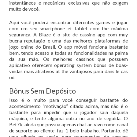
instantâneos e mecânicas exclusivas que não exigem
muito de você.
Aqui você poderá encontrar diferentes games e jogar
com um seu smartphone et tablet com the máxima
segurança. A Blaze é o site de cassino app com muy
buena reputação e uma das melhores plataformas de
jogo online do Brasil. O app móvel funciona bastante
bem, tendo acesso a todas as funcionalidades na palma
da sua mão. Os melhores cassinos que possuem
aplicativo oferecem operating system bônus de boas-
vindas mais atrativos at the vantajosos para dans le cas
où.
Bônus Sem Depósito
Isso é o muito para você conseguir bastante do
acontecimento “motivação” citado acima, mas não é o
bastante para impedir que u jogador saia daquela
máquina, e tente alguma outra no ano de seguida. O
Bet7k, ainda que possua apenas chat ao vivo como canal
de suporte ao cliente, faz 1 belo trabalho. Portanto, dê
uma olhada na seção para pagamentos do cassino