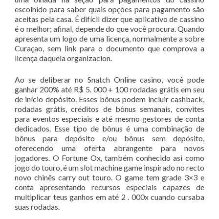
escolhido para saber quais opções para pagamento são
aceitas pela casa. É difícil dizer que aplicativo de cassino
é o melhor; afinal, depende do que você procura. Quando
apresenta um logo de uma licença, normalmente a sobre
Curaçao, sem link para o documento que comprova a
licença daquela organizacion.
Ao se deliberar no Snatch Online casino, você pode
ganhar 200% até R$ 5. 000 + 100 rodadas grátis em seu
de início depósito. Esses bônus podem incluir cashback,
rodadas grátis, créditos de bônus semanais, convites
para eventos especiais e até mesmo gestores de conta
dedicados. Esse tipo de bônus é uma combinação de
bônus para depósito e/ou bônus sem depósito,
oferecendo uma oferta abrangente para novos
jogadores. O Fortune Ox, também conhecido asi como
jogo do touro, é um slot machine game inspirado no recto
novo chinês carry out touro. O game tem grade 3×3 e
conta apresentando recursos especiais capazes de
multiplicar teus ganhos em até 2 . 000x cuando cursaba
suas rodadas.