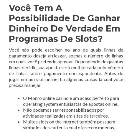
Você Tem A
Possibilidade De Ganhar
Dinheiro De Verdade Em
Programas De Slots?
Você não pode escolher no ano de quais linhas de
pagamento deseja arriesgar, apenas o número de linhas
em quais você pretende apostar. Dependendo de quantas
linhas decidir, sua aposta será multiplicada pelo número
de linhas sobre pagamento correspondente. Antes de
jogar em um slot online, há algumas coisas la cual você
precisa manejar.
O Monro online casino é um acaso perfeito para
operating system entusiastas de apostas online.
Não podemos ser responsabilizados por
atividades realizadas em sites de terceiros.
Muitos slots on the internet também possuem
símbolos de scatter, la cual oferecem moedas,