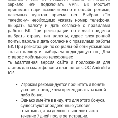
зеркало или подключать VPN. БК Мостбет
принимает пари исключительно в онлайн-режиме,
наземных пунктов приема нет. Выбрав «По
телефону» необходимо указать номер телефона,
выбрать валюту и дать согласие с правилами
работы БК. При регистрации по e-mail придется
выбрать страну, тип валюты, адрес электронной
почты, пароль и дать согласие с правилами работы
БК. При регистрации по социальной сети указываем
только валюту и выбираем подходящую соц. Для
ставок с мобильного телефона ес
ть адаптивная версия сайта и приложения для
ставок для смартфонов и планшетов с ОС Android и
iOS.
Игрокам рекомендуется прочитать и понять
условия, прежде чем претендовать на какой-
либо бонус.
Однако имейте в виду, что для этого бонуса
существуют определенные условия
отыгрыша, и вы должны выполнить их в
течение 7 дней после регистрации.