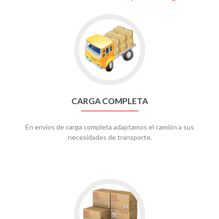
Go
to
CARGA
COMPLETA
CARGA COMPLETA
En envíos de carga completa adaptamos el camión a sus
necesidades de transporte.