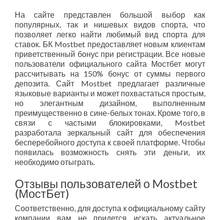
На сайте представлен большой выбор как
популярных, так и нишевых видов спорта, что
позволяет легко найти любимый вид спорта для
ставок. БК Mostbet предоставляет новым клиентам
приветственный бонус при регистрации. Все новые
пользователи официального сайта Мостбет могут
рассчитывать на 150% бонус от суммы первого
депозита. Сайт Mostbet предлагает различные
языковые варианты и может похвастаться простым,
но элегантным дизайном, выполненным
преимущественно в сине-белых тонах. Кроме того, в
связи с частыми блокировками, Mostbet
разработала зеркальный сайт для обеспечения
бесперебойного доступа к своей платформе. Чтобы
появилась возможность снять эти деньги, их
необходимо отыграть.
Отзывы пользователей о Mostbet
(МостБет)
Соответственно, для доступа к официальному сайту
компании вам не придется искать актуальное