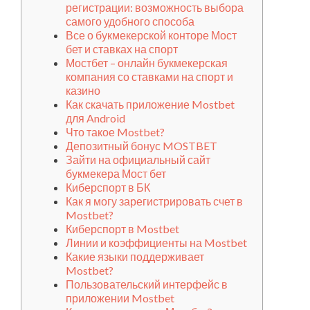
регистрации: возможность выбора
самого удобного способа
Все о букмекерской конторе Мост
бет и ставках на спорт
Мостбет – онлайн букмекерская
компания со ставками на спорт и
казино
Как скачать приложение Mostbet
для Android
Что такое Mostbet?
Депозитный бонус MOSTBET
Зайти на официальный сайт
букмекера Мост бет
Киберспорт в БК
Как я могу зарегистрировать счет в
Mostbet?
Киберспорт в Mostbet
Линии и коэффициенты на Mostbet
Какие языки поддерживает
Mostbet?
Пользовательский интерфейс в
приложении Mostbet