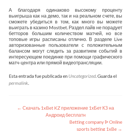
А благодаря одинаково высокому проценту
выигрыша как на демо, так и на реальном счете, вы
сможете убедиться в том, как много вы можете
выиграть в казино Mostbet. Раздел лайв не порадует
бетторов большим количеством матчей, но все
топовые игры расписаны отлично. В разделе Live
авторизованные пользователи с положительным
балансом могут следить за развитием событий в
интересующем поединке при помощи графического
матч-центра или прямой видеотрансляции.
Esta entrada fue publicada en
Uncategorized
. Guarda el
permalink
.
Navegación
←
Скачать 1xBet KZ приложение 1хБет КЗ на
Андроид бесплатн
de
Betting company ᐉ Online
entradas
sports betting 1xBe
→