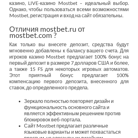
казино, LIVE-казино Mostbet – идеальный выбор.
Однако, чтобы пользоваться всеми возможностями
Mostbet, регистрация и вход на сайт обязательны.
Отличия mostbet.ru от
mostbet.com ?
Как только вы внесете депозит, средства будут
мгновенно добавлены к балансу вашего счета. Для
игроков казино Mostbet предлагает 100% бонус на
первый депозит в размере 7 долларов США и более,
а также 15 FS для некоторых игровых автоматов.
Этот приятный бонус предлагает 100%
компенсацию первого депозита, внесенного для
ставок, до определенного предела.
Зеркало полностью повторяет дизайн и
функциональность основного сайта и
является эффективным решением против
блокировок веб-портала.
Сайт Mostbet предлагает различные
языковые варианты и может похвастаться
простым, но элегантным дизайном,