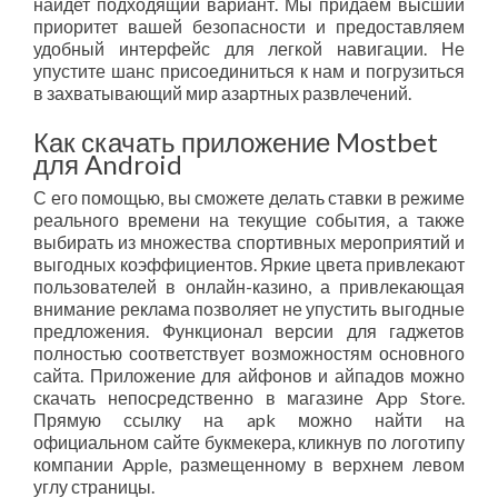
найдет подходящий вариант. Мы придаем высший
приоритет вашей безопасности и предоставляем
удобный интерфейс для легкой навигации. Не
упустите шанс присоединиться к нам и погрузиться
в захватывающий мир азартных развлечений.
Как скачать приложение Mostbet
для Android
С его помощью, вы сможете делать ставки в режиме
реального времени на текущие события, а также
выбирать из множества спортивных мероприятий и
выгодных коэффициентов. Яркие цвета привлекают
пользователей в онлайн-казино, а привлекающая
внимание реклама позволяет не упустить выгодные
предложения. Функционал версии для гаджетов
полностью соответствует возможностям основного
сайта. Приложение для айфонов и айпадов можно
скачать непосредственно в магазине App Store.
Прямую ссылку на apk можно найти на
официальном сайте букмекера, кликнув по логотипу
компании Apple, размещенному в верхнем левом
углу страницы.