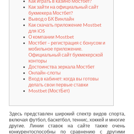
Как играть в казино Мостбет?
Как зайти на официальный сайт
букмекера Мостбет?
Вывод о БК Винлайн
Как скачать приложение Mostbet
для iOS
О компании Mostbet
Мостбет – регистрация с бонусом и
мобильное приложение.
Официальный сайт букмекерской
конторы
Достоинства зеркала Мостбет
Онлайн-слоты
Вход в кабинет: когда вы готовы
делать свои первые ставки
Mostbet (МостБет)
Здесь представлен широкий спектр видов спорта,
включая футбол, баскетбол, теннис, хоккей и многие
другие. Линии ставок на сайте также очень
конкурентоспособны по сравнению с другими