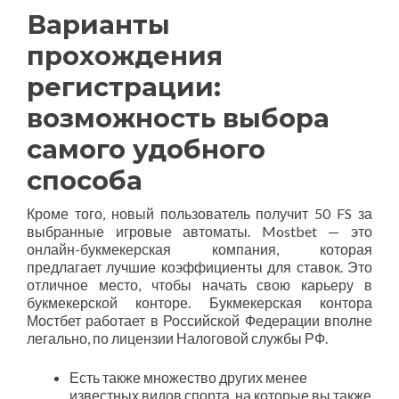
Варианты
прохождения
регистрации:
возможность выбора
самого удобного
способа
Кроме того, новый пользователь получит 50 FS за
выбранные игровые автоматы. Mostbet — это
онлайн-букмекерская компания, которая
предлагает лучшие коэффициенты для ставок. Это
отличное место, чтобы начать свою карьеру в
букмекерской конторе. Букмекерская контора
Мостбет работает в Российской Федерации вполне
легально, по лицензии Налоговой службы РФ.
Есть также множество других менее
известных видов спорта, на которые вы также