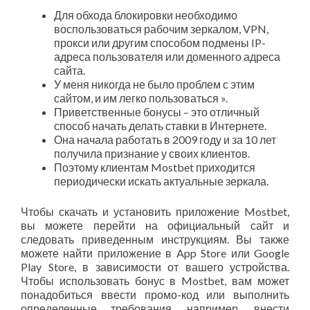
Для обхода блокировки необходимо
воспользоваться рабочим зеркалом, VPN,
прокси или другим способом подмены IP-
адреса пользователя или доменного адреса
сайта.
У меня никогда не было проблем с этим
сайтом, и им легко пользоваться ».
Приветственные бонусы – это отличный
способ начать делать ставки в Интернете.
Она начала работать в 2009 году и за 10 лет
получила признание у своих клиентов.
Поэтому клиентам Mostbet приходится
периодически искать актуальные зеркала.
Чтобы скачать и установить приложение Mostbet,
вы можете перейти на официальный сайт и
следовать приведенным инструкциям. Вы также
можете найти приложение в App Store или Google
Play Store, в зависимости от вашего устройства.
Чтобы использовать бонус в Mostbet, вам может
понадобиться ввести промо-код или выполнить
определенные требования, например, внести