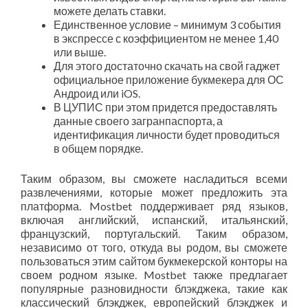
можете делать ставки.
Единственное условие – минимум 3 события
в экспрессе с коэффициентом не менее 1,40
или выше.
Для этого достаточно скачать на свой гаджет
официальное приложение букмекера для ОС
Андроид или iOS.
В ЦУПИС при этом придется предоставлять
данные своего загранпаспорта, а
идентификация личности будет проводиться
в общем порядке.
Таким образом, вы сможете насладиться всеми
развлечениями, которые может предложить эта
платформа. Mostbet поддерживает ряд языков,
включая английский, испанский, итальянский,
французский, португальский. Таким образом,
независимо от того, откуда вы родом, вы сможете
пользоваться этим сайтом букмекерской конторы на
своем родном языке. Mostbet также предлагает
популярные разновидности блэкджека, такие как
классический блэкджек, европейский блэкджек и