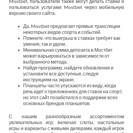
Mostbet, пользователи также могут делать ставки и
пользоваться услугами Mostbet через мобильную
версию своего сайта.
Да, Mostbet предлагает прямые трансляции
некоторых видов спорта и событий.
Помните, что выигрыш в ставках требует как
умения, так и удачи.
Минимальная сумма депозита в Мостбет
может варьироваться в зависимости от
выбранного метода.
Найдя программу, найдите обновления и
установите все доступные, следуя
инструкциям на экране.
Планшеты часто упускаются из виду, когда
речь идет о приложениях для ставок на спорт,
но этот сайт позаботился о поддержке всех
основных брендов планшетов.
С нашим разнообразным ассортиментом
увлекательных игр, включая слоты, настольные
игры и варианты с живыми дилерами, каждый игрок