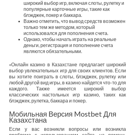
широкий выбор игр, включая слоты, рулетку и
популярные карточные игры, такие как
блэкджек, покер и баккара.
Важно отметить, что вывод средств возможен
только тем же методом, который
использовался для пополнения счета.
Однако, чтобы начать играть на реальные
деньги, регистрация и пополнение счета
являются обязательными.
«Онлайн казино в Казахстане предлагает широкий
выбор увлекательных игр для своих клиентов. Если
вы хотите поиграть в слоты, блэкджек, рулетку или
любой другой вид игры, в казино найдется что-то для
каждого. Также имеется широкий выбор
классических настольных игр казино, таких как
блэкджек, рулетка, баккара и покер.
Мобильная Версия Mostbet Для
Казахстана
Если у вас возникли вопросы или возникла
проблема с использованием сайта, на помощь