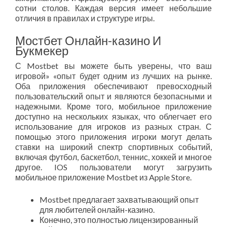
сотни столов. Каждая версия имеет небольшие
отличия в правилах и структуре игры.
Мостбет Онлайн-казино И
Букмекер
С Mostbet вы можете быть уверены, что ваш
игровой» «опыт будет одним из лучших на рынке.
Оба приложения обеспечивают превосходный
пользовательский опыт и являются безопасными и
надежными. Кроме того, мобильное приложение
доступно на нескольких языках, что облегчает его
использование для игроков из разных стран. С
помощью этого приложения игроки могут делать
ставки на широкий спектр спортивных событий,
включая футбол, баскетбол, теннис, хоккей и многое
другое. IOS пользователи могут загрузить
мобильное приложение Mostbet из Apple Store.
Mostbet предлагает захватывающий опыт
для любителей онлайн-казино.
Конечно, это полностью лицензированный