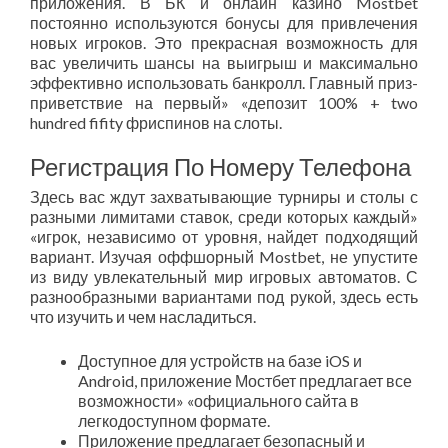
приложения. В БК и онлайн казино Mostbet
постоянно используются бонусы для привлечения
новых игроков. Это прекрасная возможность для
вас увеличить шансы на выигрыш и максимально
эффективно использовать банкролл. Главный приз-
приветствие на первый» «депозит 100% + two
hundred fifity фриспинов на слоты.
Регистрация По Номеру Телефона
Здесь вас ждут захватывающие турниры и столы с
разными лимитами ставок, среди которых каждый»
«игрок, независимо от уровня, найдет подходящий
вариант. Изучая оффшорный Mostbet, не упустите
из виду увлекательный мир игровых автоматов. С
разнообразными вариантами под рукой, здесь есть
что изучить и чем насладиться.
Доступное для устройств на базе iOS и
Android, приложение Мостбет предлагает все
возможности» «официального сайта в
легкодоступном формате.
Приложение предлагает безопасный и