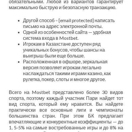
обязательными. Любой из вариантов гарантирует
максимально быструю и безопасную транзакцию.
Другой способ – [email protected] написать
письмо на адрес электронной почты.
Одной из особенностей сайта — удобная
система входа в Mostbet.
Игрокам в Казахстане доступен ряд
уникальных бонусов, чтобы шансы на
выигрыш были еще больше.
Расположенная в офшоре, зеркальная
версия позволяет игрокам легально
наслаждаться такими играми казино, как
рулетка, покер, слоты и многое другое.
Всего на Mostbet представлено более 30 видов
спорта, поэтому каждый участник Пари найдет тот
вид спорта, который ему нравится. Вы найдете
практически все основные лиги и чемпионаты
большинства стран. При этом БК предлагает
впечатляющие и конкурентные коэффициенты — до
1, 5-5% на самые востребованные игры и до 8% на