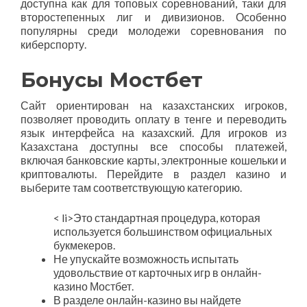
доступна как для топовых соревнований, таки для
второстепенных лиг и дивизионов. Особенно
популярны среди молодежи соревнования по
киберспорту.
Бонусы Мостбет
Сайт ориентирован на казахстанских игроков,
позволяет проводить оплату в тенге и переводить
язык интерфейса на казахский. Для игроков из
Казахстана доступны все способы платежей,
включая банковские карты, электронные кошельки и
криптовалюты. Перейдите в раздел казино и
выберите там соответствующую категорию.
< li>Это стандартная процедура, которая
используется большинством официальных
букмекеров.
Не упускайте возможность испытать
удовольствие от карточных игр в онлайн-
казино Мостбет.
В разделе онлайн-казино вы найдете