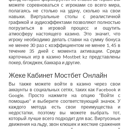
можете соревноваться с игроками со всего мира,
полагаясь не столько на удачу, сколько на свои
навыки. Виртуальные столы с реалистичной
графикой и аудиоэффектами позволяют полностью
погрузиться в игровой процесс и ощутить
атмосферу настоящего казино. Это значит, что
игроку необходимо делать ставки на сумму бонуса
не менее 30 раз с коэффициентом не менее 1, 45 в
течение 35 дней с момента активации. Среди
карточных игр в казино Mostbet kz представлены
покер, блэкджек, баккара и другие.
Жеке Кабинет Мостбет Онлайн
Вы также можете войти в казино через свои
аккаунты в социальных сетях, таких как Facebook и
Google. Просто нажмите на опцию “Войти с
помощью” и выберите соответствующий значок. У
каждого метода есть свои преимущества и
недостатки, поэтому вы можете выбрать тот,
который лучше всего подходит для вас. Виртуозные
движения на льду, звон клюшек и жесткие сражения