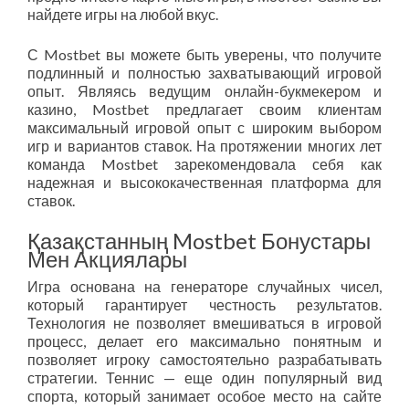
найдете игры на любой вкус.
С Mostbet вы можете быть уверены, что получите
подлинный и полностью захватывающий игровой
опыт. Являясь ведущим онлайн-букмекером и
казино, Mostbet предлагает своим клиентам
максимальный игровой опыт с широким выбором
игр и вариантов ставок. На протяжении многих лет
команда Mostbet зарекомендовала себя как
надежная и высококачественная платформа для
ставок.
Қазақстанның Mostbet Бонустары
Мен Акциялары
Игра основана на генераторе случайных чисел,
который гарантирует честность результатов.
Технология не позволяет вмешиваться в игровой
процесс, делает его максимально понятным и
позволяет игроку самостоятельно разрабатывать
стратегии. Теннис — еще один популярный вид
спорта, который занимает особое место на сайте