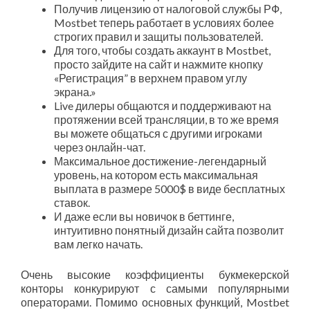
Получив лицензию от налоговой службы РФ,
Mostbet теперь работает в условиях более
строгих правил и защиты пользователей.
Для того, чтобы создать аккаунт в Mostbet,
просто зайдите на сайт и нажмите кнопку
«Регистрация” в верхнем правом углу
экрана.»
Live дилеры общаются и поддерживают на
протяжении всей трансляции, в то же время
вы можете общаться с другими игроками
через онлайн-чат.
Максимальное достижение-легендарный
уровень, на котором есть максимальная
выплата в размере 5000$ в виде бесплатных
ставок.
И даже если вы новичок в беттинге,
интуитивно понятный дизайн сайта позволит
вам легко начать.
Очень высокие коэффициенты букмекерской
конторы конкурируют с самыми популярными
операторами. Помимо основных функций, Mostbet