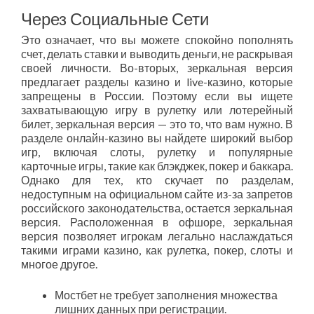
Через Социальные Сети
Это означает, что вы можете спокойно пополнять
счет, делать ставки и выводить деньги, не раскрывая
своей личности. Во-вторых, зеркальная версия
предлагает разделы казино и live-казино, которые
запрещены в России. Поэтому если вы ищете
захватывающую игру в рулетку или лотерейный
билет, зеркальная версия — это то, что вам нужно. В
разделе онлайн-казино вы найдете широкий выбор
игр, включая слоты, рулетку и популярные
карточные игры, такие как блэкджек, покер и баккара.
Однако для тех, кто скучает по разделам,
недоступным на официальном сайте из-за запретов
российского законодательства, остается зеркальная
версия. Расположенная в офшоре, зеркальная
версия позволяет игрокам легально наслаждаться
такими играми казино, как рулетка, покер, слоты и
многое другое.
Мостбет не требует заполнения множества
лишних данных при регистрации.