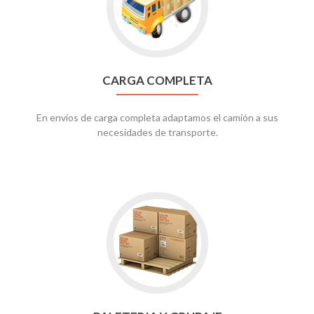
CARGA
COMPLETA
CARGA COMPLETA
En envíos de carga completa adaptamos el camión a sus
necesidades de transporte.