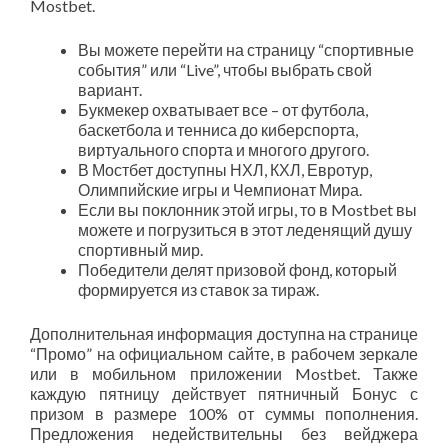
Mostbet.
Вы можете перейти на страницу “спортивные
события” или “Live”, чтобы выбрать свой
вариант.
Букмекер охватывает все – от футбола,
баскетбола и тенниса до киберспорта,
виртуального спорта и многого другого.
В Мостбет доступны НХЛ, КХЛ, Евротур,
Олимпийские игры и Чемпионат Мира.
Если вы поклонник этой игры, то в Mostbet вы
можете и погрузиться в этот леденящий душу
спортивный мир.
Победители делят призовой фонд, который
формируется из ставок за тираж.
Дополнительная информация доступна на странице
“Промо” на официальном сайте, в рабочем зеркале
или в мобильном приложении Mostbet. Также
каждую пятницу действует пятничный Бонус с
призом в размере 100% от суммы пополнения.
Предложения недействительны без вейджера