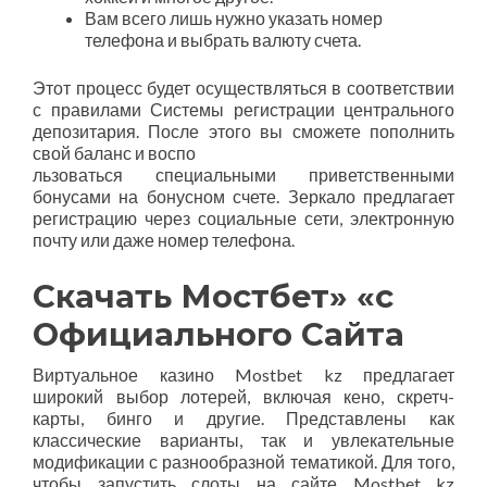
Вам всего лишь нужно указать номер
телефона и выбрать валюту счета.
Этот процесс будет осуществляться в соответствии
с правилами Системы регистрации центрального
депозитария. После этого вы сможете пополнить
свой баланс и воспо
льзоваться специальными приветственными
бонусами на бонусном счете. Зеркало предлагает
регистрацию через социальные сети, электронную
почту или даже номер телефона.
Скачать Мостбет» «с
Официального Сайта
Виртуальное казино Mostbet kz предлагает
широкий выбор лотерей, включая кено, скретч-
карты, бинго и другие. Представлены как
классические варианты, так и увлекательные
модификации с разнообразной тематикой. Для того,
чтобы запустить слоты на сайте Mostbet kz