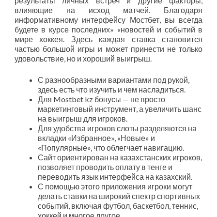
результаты личных встреч и другие факторы,
влияющие на исход матчей. Благодаря
информативному интерфейсу Мостбет, вы всегда
будете в курсе последних» «новостей и событий в
мире хоккея. Здесь каждая ставка становится
частью большой игры и может принести не только
удовольствие, но и хороший выигрыш.
С разнообразными вариантами под рукой,
здесь есть что изучить и чем насладиться.
Для Mostbet kz бонусы — не просто
маркетинговый инструмент, а увеличить шанс
на выигрыш для игроков.
Для удобства игроков слоты разделяются на
вкладки «Избранное», «Новые» и
«Популярные», что облегчает навигацию.
Сайт ориентирован на казахстанских игроков,
позволяет проводить оплату в тенге и
переводить язык интерфейса на казахский.
С помощью этого приложения игроки могут
делать ставки на широкий спектр спортивных
событий, включая футбол, баскетбол, теннис,
хоккей и многое другое.