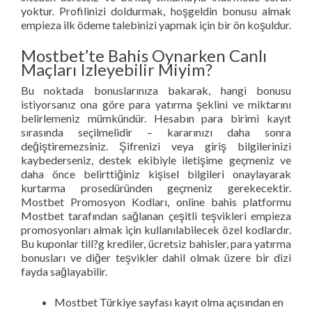
yoktur. Profilinizi doldurmak, hoşgeldin bonusu almak
empieza ilk ödeme talebinizi yapmak için bir ön koşuldur.
Mostbet’te Bahis Oynarken Canlı
Maçları Izleyebilir Miyim?
Bu noktada bonuslarınıza bakarak, hangi bonusu
istiyorsanız ona göre para yatırma şeklini ve miktarını
belirlemeniz mümkündür. Hesabın para birimi kayıt
sırasında seçilmelidir – kararınızı daha sonra
değiştiremezsiniz. Şifrenizi veya giriş bilgilerinizi
kaybederseniz, destek ekibiyle iletişime geçmeniz ve
daha önce belirttiğiniz kişisel bilgileri onaylayarak
kurtarma prosedüründen geçmeniz gerekecektir.
Mostbet Promosyon Kodları, online bahis platformu
Mostbet tarafından sağlanan çeşitli teşvikleri empieza
promosyonları almak için kullanılabilecek özel kodlardır.
Bu kuponlar till?g krediler, ücretsiz bahisler, para yatırma
bonusları ve diğer teşvikler dahil olmak üzere bir dizi
fayda sağlayabilir.
Mostbet Türkiye sayfası kayıt olma açısından en