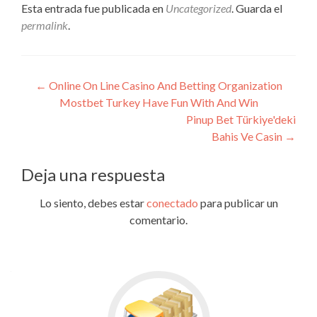
Esta entrada fue publicada en
Uncategorized
. Guarda el
permalink
.
Navegación
←
Online On Line Casino And Betting Organization
Mostbet Turkey Have Fun With And Win
de
Pinup Bet Türkiye'deki
entradas
Bahis Ve Casin
→
Deja una respuesta
Lo siento, debes estar
conectado
para publicar un
comentario.
Go
to