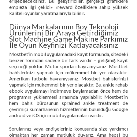
erişebileceksiniz. Bu geliştiriciler, gerçekçi grafiklere
empieza ilgi çekici» «reward özelliklere sahip yüksek
kaliteli oyunlar yaratmalarıyla bilinir.
Dünya Markalarının Boy Teknoloji
Ürünlerini Bir Araya Getirdiğimiz
Slot Machine Game Makine Parkımız
Ile Oyun Keyfinizi Katlayacaksınız
Mostbet’in mobil uygulamadaki kayıt formunda, sitedeki
benzer formdan sadece bir fark vardır – gelişmiş kayıt
seçeneği yoktur. Motor sporları hayranıysanız, Mostbet
bahislerinizi yapmak için mükemmel bir yer olacaktır.
Amerikan futbolu hayranıysanız, Mostbet bahislerinizi
yapmak için mükemmel bir yer olacaktır. Bu, ankle rehab
ebook uygulamayı indirmeye başlamadan önce hem de
programın yüklenmesi sırasında yapılabilir. Mostbet’in
hem bahis bürosunun sprained ankle treatment de
çevrimiçi kumarhanenin hizmetlerinin bulunduğu Google
android ve iOS için mobil uygulamaları vardır.
Sorularınız veya endişeleriniz konusunda size yardımcı
olmaktan her zaman mutluluk duyarız. Ama hepsi bu