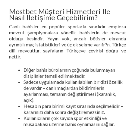
Mostbet Müşteri Hizmetleri Ile
Nasıl Iletişime Geçebilirim?
Canlı bahisler en popüler sporlarla sınırlıdır empieza
mevcut şampiyonalara yönelik bahislerin de mevcut
olduğu kesindir. Yayın yok, ancak bêtisier ekranda
ayrıntılı maç istatistikleri ve üç ek sekme varifr?n. Türkçe
dili mevcuttur, sayfaların Türkçeye çevirisi doğru ve
nettir.
Diğer bahis bürolarının çoğunda bulunmayan
disiplinler temsil edilmektedir.
Sadece uygulamada kullanılabilen bir dizi özellik
de vardır – canlı maçlardan bildirimlerin
ayarlanması, temanın değiştirilmesi (karanlık,
açık).
Hesabın para birimi kayıt sırasında seçilmelidir –
kararınızı daha sonra değiştiremezsiniz.
Kullanıcıların çok sayıda spor etkinliği ve
müsabakası üzerine bahis oynamasını sağlar.