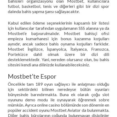
bahisleri organizasyonu olan Mostbet, kullanıcılara
futbol, basketbol, tenis ve diğerleri gibi bir dizi spor
dalında bahis yapma şansı sağlayacaktır.
Kabul edilen ödeme seçeneklerinin kapsamlı bir listesi
için kullanıcılar tarafından uygulamanın SSS alanına ya da
Mostbet’e başvurulmalıdır. Mostbet bahisçi ofisi
empieza kumarhanesi için bonus kazanma koşulları
aynıdır, ancak sadece bahis oynama koşulları farklıdır.
Mostbet İngilizce, İspanyolca, İtalyanca, Fransızca,
Portekizce dahil olmak üzere bir dizi dili
desteklemektedir. Yani, nereden olursanız olun, bu bahis
sitesini kendi ana dilinizde kullanabileceksiniz.
Mostbet’te Espor
Öncelikle tam 189 oyun sağlayıcı ile anlaşması olduğu
için sektördeki bilinen neredeyse bütün oyunları
bünyesinde barındırmakta. Buna ek olarak çoğu slot
oyununu demo modu ile oynayarak öğrenmek sobre
mümkün. Ayrıca online casino bölümünde son dönemin en
popüler accident oyunu Mostbet Aviator da bulunmakta.
Diğer bahis bürolarının çoğunda bulunmayan disiplinler