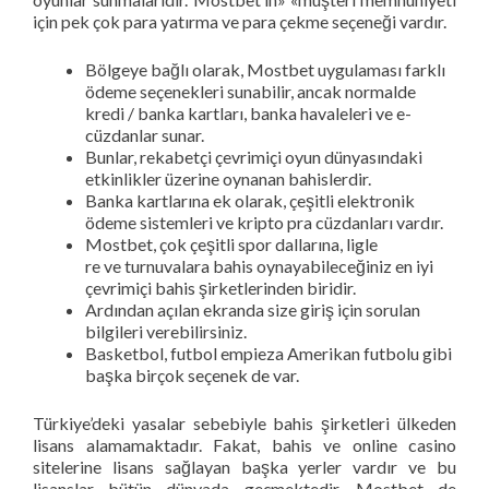
için pek çok para yatırma ve para çekme seçeneği vardır.
Bölgeye bağlı olarak, Mostbet uygulaması farklı
ödeme seçenekleri sunabilir, ancak normalde
kredi / banka kartları, banka havaleleri ve e-
cüzdanlar sunar.
Bunlar, rekabetçi çevrimiçi oyun dünyasındaki
etkinlikler üzerine oynanan bahislerdir.
Banka kartlarına ek olarak, çeşitli elektronik
ödeme sistemleri ve kripto pra cüzdanları vardır.
Mostbet, çok çeşitli spor dallarına, ligle
re ve turnuvalara bahis oynayabileceğiniz en iyi
çevrimiçi bahis şirketlerinden biridir.
Ardından açılan ekranda size giriş için sorulan
bilgileri verebilirsiniz.
Basketbol, ​​futbol empieza Amerikan futbolu gibi
başka birçok seçenek de var.
Türkiye’deki yasalar sebebiyle bahis şirketleri ülkeden
lisans alamamaktadır. Fakat, bahis ve online casino
sitelerine lisans sağlayan başka yerler vardır ve bu
lisanslar bütün dünyada geçmektedir. Mostbet de