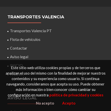
TRANSPORTES VALENCIA
Transportes Valencia PT
Flota de vehículos
Contactar
Aviso legal
INICIO
Este sitio web utiliza cookies propias y de terceros que
analizan el uso del mismo con la finalidad de mejorar nuestros
NUEVA
contenidos y su experiencia como usuario. Si continua
navegando, consideramos que acepta su uso. Puede obtener
más información o bien conocer cómo cambiar su
configuración en nuestra
política de privacidad y cookies
AVISO LEGAL
No acepto
Acepto