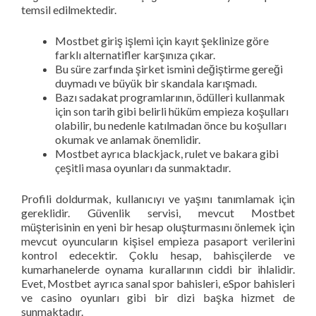
temsil edilmektedir.
Mostbet giriş işlemi için kayıt şeklinize göre
farklı alternatifler karşınıza çıkar.
Bu süre zarfında şirket ismini değiştirme gereği
duymadı ve büyük bir skandala karışmadı.
Bazı sadakat programlarının, ödülleri kullanmak
için son tarih gibi belirli hüküm empieza koşulları
olabilir, bu nedenle katılmadan önce bu koşulları
okumak ve anlamak önemlidir.
Mostbet ayrıca blackjack, rulet ve bakara gibi
çeşitli masa oyunları da sunmaktadır.
Profili doldurmak, kullanıcıyı ve yaşını tanımlamak için
gereklidir. Güvenlik servisi, mevcut Mostbet
müşterisinin en yeni bir hesap oluşturmasını önlemek için
mevcut oyuncuların kişisel empieza pasaport verilerini
kontrol edecektir. Çoklu hesap, bahisçilerde ve
kumarhanelerde oynama kurallarının ciddi bir ihlalidir.
Evet, Mostbet ayrıca sanal spor bahisleri, eSpor bahisleri
ve casino oyunları gibi bir dizi başka hizmet de
sunmaktadır.