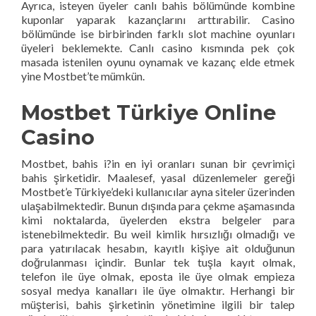
Ayrıca, isteyen üyeler canlı bahis bölümünde kombine
kuponlar yaparak kazançlarını arttırabilir. Casino
bölümünde ise birbirinden farklı slot machine oyunları
üyeleri beklemekte. Canlı casino kısmında pek çok
masada istenilen oyunu oynamak ve kazanç elde etmek
yine Mostbet’te mümkün.
Mostbet Türkiye Online
Casino
Mostbet, bahis i?in en iyi oranları sunan bir çevrimiçi
bahis şirketidir. Maalesef, yasal düzenlemeler gereği
Mostbet’e Türkiye’deki kullanıcılar ayna siteler üzerinden
ulaşabilmektedir. Bunun dışında para çekme aşamasında
kimi noktalarda, üyelerden ekstra belgeler para
istenebilmektedir. Bu weil kimlik hırsızlığı olmadığı ve
para yatırılacak hesabın, kayıtlı kişiye ait olduğunun
doğrulanması içindir. Bunlar tek tuşla kayıt olmak,
telefon ile üye olmak, eposta ile üye olmak empieza
sosyal medya kanalları ile üye olmaktır. Herhangi bir
müşterisi, bahis şirketinin yönetimine ilgili bir talep