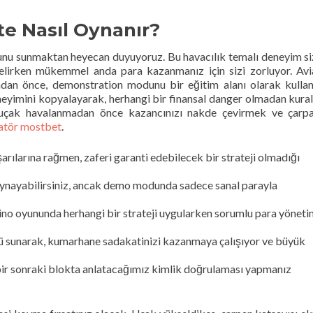
e Nasıl Oynanır?
unu sunmaktan heyecan duyuyoruz. Bu havacılık temalı deneyim siz
elirken mükemmel anda para kazanmanız için sizi zorluyor. Avi
dan önce, demonstration modunu bir eğitim alanı olarak kulla
neyimini kopyalayarak, herhangi bir finansal danger olmadan kural
, uçak havalanmadan önce kazancınızı nakde çevirmek ve çarp
atör mostbet
.
aşarılarına rağmen, zaferi garanti edebilecek bir strateji olmadığı
oynayabilirsiniz, ancak demo modunda sadece sanal parayla
ino oyununda herhangi bir strateji uygularken sorumlu para yöneti
ü sunarak, kumarhane sadakatinizi kazanmaya çalışıyor ve büyük
ı bir sonraki blokta anlatacağımız kimlik doğrulaması yapmanız