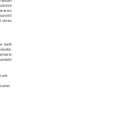
krandan
sürekli
ararası
sürekli
t veren
e belli
kündür.
amların
sundaki
üksek
ncunun