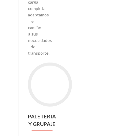
carga
completa
adaptamos
el
camión
a sus
necesidades
de
transporte.
PALETERIA
Y GRUPAJE