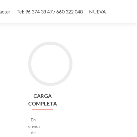
actar
Tel: 96 374 38 47 / 660 322 048
NUEVA
Go
to
CARGA
COMPLETA
CARGA
COMPLETA
En
envíos
de