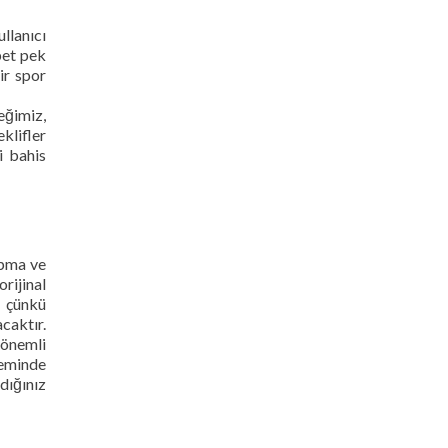
ullanıcı
bet pek
ir spor
eğimiz,
klifler
i bahis
apma ve
rijinal
, çünkü
caktır.
 önemli
leminde
dığınız