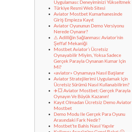
Uygulaması: Deneyiminizi Yükseltmek
Türkiye Resmi Web Sitesi
Aviator Mostbet Kumarhanesinde
Giriş Empieza Kayıt
Aviator Oyununun Demo Versiyonu
Nerede Oynanır?
⚠️ Adilliğin Sağlanması: Aviator’nin
Şeffaf Mekaniği
Mostbet Aviator’ı Ücretsiz
Oynayabilir Miyim, Yoksa Sadece
Gerçek Parayla Oynanan Kumar Için
Mi?
«aviator» Oynamaya Nasıl Başlanır
Aviator Stratejilerimi Uygulamak Için
Ücretsiz Sürümü Nasıl Kullanabilirim?
✈️💥 Aviator Mostbet: Gerçek Parayla
Oynayın Ve Büyük Kazanın!
Kayıt Olmadan Ücretsiz Demo Aviator
Mostbet
Demo Modu Ile Gerçek Para Oyunu
Arasındaki Fark Nedir?
Mostbet’te Bahis Nasıl Yapılır
Kullanıcı Arayüzüne Genel Bakış 🙂