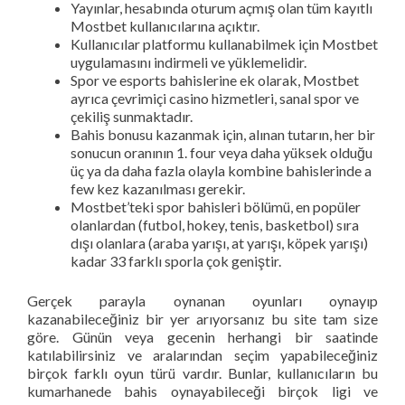
Yayınlar, hesabında oturum açmış olan tüm kayıtlı
Mostbet kullanıcılarına açıktır.
Kullanıcılar platformu kullanabilmek için Mostbet
uygulamasını indirmeli ve yüklemelidir.
Spor ve esports bahislerine ek olarak, Mostbet
ayrıca çevrimiçi casino hizmetleri, sanal spor ve
çekiliş sunmaktadır.
Bahis bonusu kazanmak için, alınan tutarın, her bir
sonucun oranının 1. four veya daha yüksek olduğu
üç ya da daha fazla olayla kombine bahislerinde a
few kez kazanılması gerekir.
Mostbet’teki spor bahisleri bölümü, en popüler
olanlardan (futbol, hokey, tenis, basketbol) sıra
dışı olanlara (araba yarışı, at yarışı, köpek yarışı)
kadar 33 farklı sporla çok geniştir.
Gerçek parayla oynanan oyunları oynayıp
kazanabileceğiniz bir yer arıyorsanız bu site tam size
göre. Günün veya gecenin herhangi bir saatinde
katılabilirsiniz ve aralarından seçim yapabileceğiniz
birçok farklı oyun türü vardır. Bunlar, kullanıcıların bu
kumarhanede bahis oynayabileceği birçok ligi ve