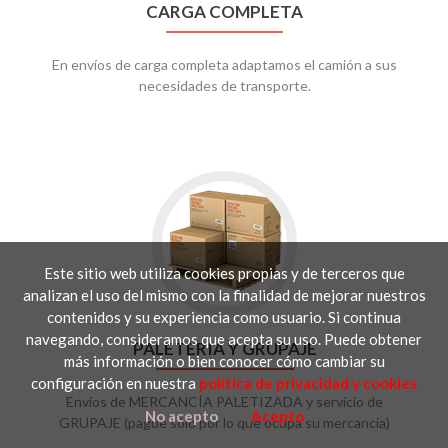
CARGA COMPLETA
En envíos de carga completa adaptamos el camión a sus
necesidades de transporte.
Este sitio web utiliza cookies propias y de terceros que
analizan el uso del mismo con la finalidad de mejorar nuestros
contenidos y su experiencia como usuario. Si continua
navegando, consideramos que acepta su uso. Puede obtener
PALETERIA Y GRUPAJE
más información o bien conocer cómo cambiar su
configuración en nuestra
política de privacidad y cookies
Envíos de MERCANCÍA PALETIZADA y servicio de
No acepto
Acepto
GRUPAJE (pague sólo por lo que ocupa su mercancía)