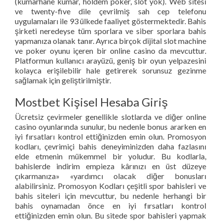
(kumarhane kumar, holdem poker, slot yok). Web sitesi
ve twenty-five dile çevrilmiş sah cep telefonu
uygulamaları ile 93 ülkede faaliyet göstermektedir. Bahis
şirketi neredeyse tüm sporlara ve siber sporlara bahis
yapmanıza olanak tanır. Ayrıca birçok dijital slot machine
ve poker oyunu içeren bir online casino da mevcuttur.
Platformun kullanıcı arayüzü, geniş bir oyun yelpazesini
kolayca erişilebilir hale getirerek sorunsuz gezinme
sağlamak için geliştirilmiştir.
Mostbet Kişisel Hesaba Giriş
Ücretsiz çevirmeler genellikle slotlarda ve diğer online
casino oyunlarında sunulur, bu nedenle bonus ararken en
iyi fırsatları kontrol ettiğinizden emin olun. Promosyon
kodları, çevrimiçi bahis deneyiminizden daha fazlasını
elde etmenin mükemmel bir yoludur. Bu kodlarla,
bahislerde indirim empieza kârınızı en üst düzeye
çıkarmanıza» «yardımcı olacak diğer bonusları
alabilirsiniz. Promosyon Kodları çeşitli spor bahisleri ve
bahis siteleri için mevcuttur, bu nedenle herhangi bir
bahis oynamadan önce en iyi fırsatları kontrol
ettiğinizden emin olun. Bu sitede spor bahisleri yapmak