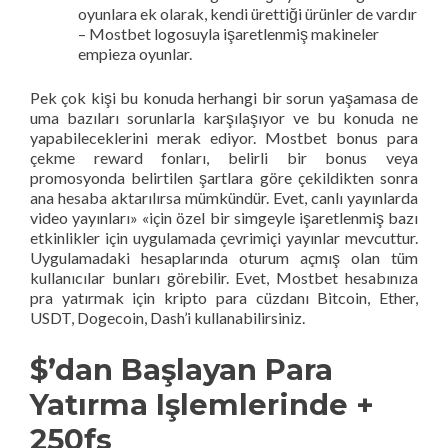
oyunlara ek olarak, kendi ürettiği ürünler de vardır
– Mostbet logosuyla işaretlenmiş makineler
empieza oyunlar.
Pek çok kişi bu konuda herhangi bir sorun yaşamasa de
uma bazıları sorunlarla karşılaşıyor ve bu konuda ne
yapabileceklerini merak ediyor. Mostbet bonus para
çekme reward fonları, belirli bir bonus veya
promosyonda belirtilen şartlara göre çekildikten sonra
ana hesaba aktarılırsa mümkündür. Evet, canlı yayınlarda
video yayınları» «için özel bir simgeyle işaretlenmiş bazı
etkinlikler için uygulamada çevrimiçi yayınlar mevcuttur.
Uygulamadaki hesaplarında oturum açmış olan tüm
kullanıcılar bunları görebilir. Evet, Mostbet hesabınıza
pra yatırmak için kripto para cüzdanı Bitcoin, Ether,
USDT, Dogecoin, Dash’i kullanabilirsiniz.
$’dan Başlayan Para
Yatırma Işlemlerinde +
250fs