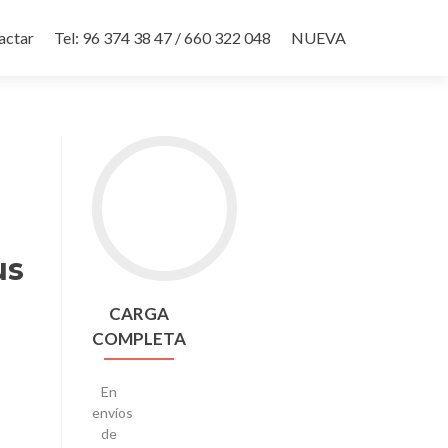
actar
Tel: 96 374 38 47 / 660 322 048
NUEVA
Go
to
CARGA
COMPLETA
us
CARGA
COMPLETA
En
envíos
de