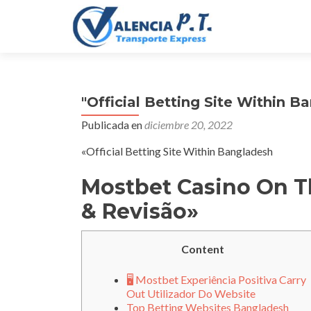
"Official Betting Site Within B
Publicada en
diciembre 20, 2022
«Official Betting Site Within Bangladesh
Mostbet Casino On Th
& Revisão»
Content
🖥️ Mostbet Experiência Positiva Carry
Out Utilizador Do Website
Top Betting Websites Bangladesh