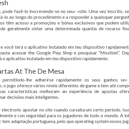
esh
 pode fazê-lo inscrevendo-se no seu» «site. Uma vez inscrito, se
uiá-lo ao longo do procedimento e a responder a quaisquer pergun
iros têm acesso a promoções e bónus exclusivos que podem utili
ode geralmente obter uma determinada quantia de recurso fin
e você terá o aplicativo instalado em teu dispositivo rapidament
 basta acessar the Google Play Shop e pesquisar “Mostbet”. De
rá o aplicativo instalado em teu dispositivo rapidamente.
rtas At The De Mesa
 permitindo-lhe adherirse rapidamente os seus ganhos se» 
o, o jogo oferece vários níveis diferentes de game e tem até comp
sas características melhoram an experiência de apostas ofer
mar decisões mais inteligentes.
 electronic apostar no site cuando cursaba um certo período. Iss
almente e con seguridad para os jogadores de todo o mundo. A in
onic tem adaptação portuguesa, pelo que operating system novos jo