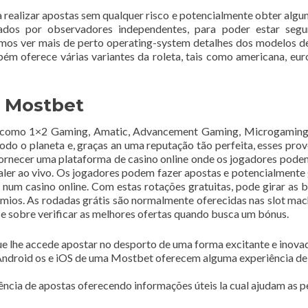
 realizar apostas sem qualquer risco e potencialmente obter algu
cados por observadores independentes, para poder estar seg
mos ver mais de perto operating-system detalhes dos modelos d
m oferece várias variantes da roleta, tais como americana, eur
a Mostbet
es como 1×2 Gaming, Amatic, Advancement Gaming, Microgaming
o o planeta e, graças an uma reputação tão perfeita, esses pro
ornecer uma plataforma de casino online onde os jogadores pode
ealer ao vivo. Os jogadores podem fazer apostas e potencialmente
 num casino online. Com estas rotações gratuitas, pode girar as 
mios. As rodadas grátis são normalmente oferecidas nas slot mac
se sobre verificar as melhores ofertas quando busca um bónus.
ue lhe accede apostar no desporto de uma forma excitante e inova
s Android os e iOS de uma Mostbet oferecem alguma experiência de
ência de apostas oferecendo informações úteis la cual ajudam as 