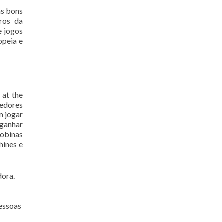
ns bons
uros da
e jogos
opeia e
 at the
vedores
m jogar
 ganhar
bobinas
hines e
dora.
pessoas