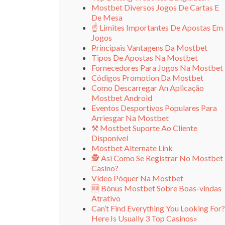
Mostbet Diversos Jogos De Cartas E
De Mesa
☝️ Limites Importantes De Apostas Em
Jogos
Principais Vantagens Da Mostbet
Tipos De Apostas Na Mostbet
Fornecedores Para Jogos Na Mostbet
Códigos Promotion Da Mostbet
Como Descarregar An Aplicação
Mostbet Android
Eventos Desportivos Populares Para
Arriesgar Na Mostbet
⚒️ Mostbet Suporte Ao Cliente
Disponível
Mostbet Alternate Link
🕵️ Asi Como Se Registrar No Mostbet
Casino?
Vídeo Póquer Na Mostbet
🆕 Bónus Mostbet Sobre Boas-vindas
Atrativo
Can’t Find Everything You Looking For?
Here Is Usually 3 Top Casinos»