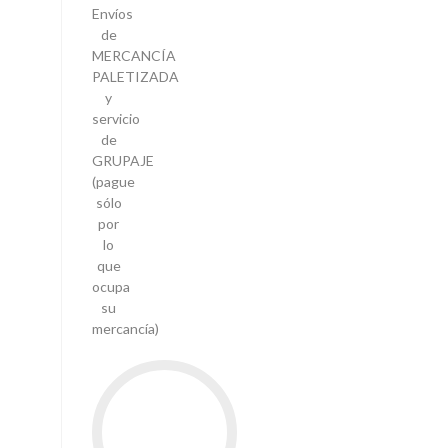
Envíos
de
MERCANCÍA
PALETIZADA
y
servicio
de
GRUPAJE
(pague
sólo
por
lo
que
ocupa
su
mercancía)