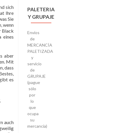
nd sich
PALETERIA
at Ihre
Y GRUPAJE
was Sie
e, wenn
r Black
Envíos
 eines
de
MERCANCÍA
PALETIZADA
ts aber
y
en. Mit
servicio
n, dass
de
Bestes,
GRUPAJE
gibt es
(pague
sólo
por
s
lo
que
ocupa
su
rn auch
mercancía)
gweilig