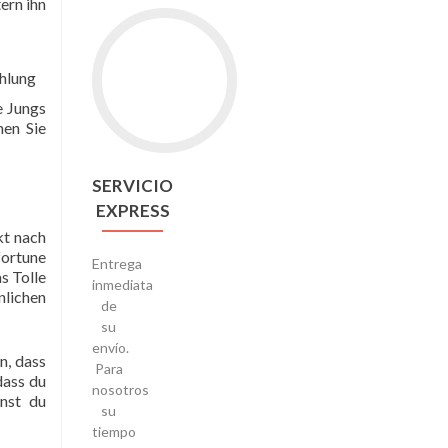
ern ihn
e Jungs
nen Sie
SERVICIO
EXPRESS
kt nach
fortune
Entrega
s Tolle
inmediata
nlichen
de
su
envío.
n, dass
Para
dass du
nosotros
nst du
su
tiempo