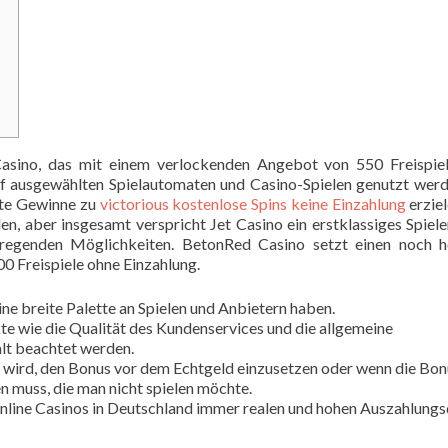
 Casino, das mit einem verlockenden Angebot von 550 Freispie
auf ausgewählten Spielautomaten und Casino-Spielen genutzt wer
chte Gewinne zu
victorious kostenlose Spins keine Einzahlung
erzie
, aber insgesamt verspricht Jet Casino ein erstklassiges Spiele
fregenden Möglichkeiten. BetonRed Casino setzt einen noch 
00 Freispiele ohne Einzahlung.
ine breite Palette an Spielen und Anbietern haben.
te wie die Qualität des Kundenservices und die allgemeine
lt beachtet werden.
 wird, den Bonus vor dem Echtgeld einzusetzen oder wenn die Bon
 muss, die man nicht spielen möchte.
p Online Casinos in Deutschland immer realen und hohen Auszahlung