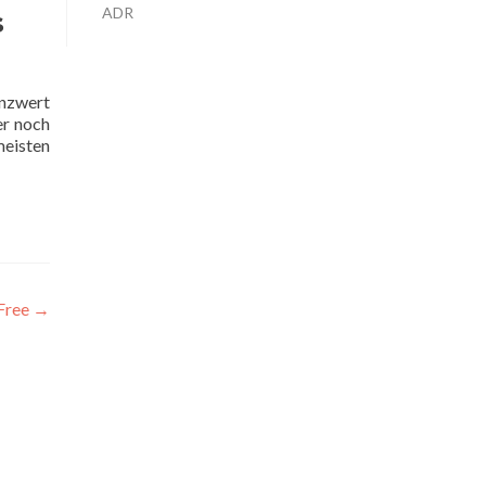
ADR
s
ünzwert
er noch
eisten
 Free
→