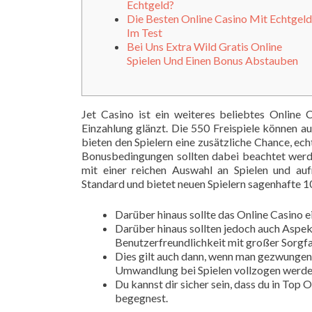
Echtgeld?
Die Besten Online Casino Mit Echtgeld
Im Test
Bei Uns Extra Wild Gratis Online
Spielen Und Einen Bonus Abstauben
Jet Casino ist ein weiteres beliebtes Online
Einzahlung glänzt. Die 550 Freispiele können 
bieten den Spielern eine zusätzliche Chance, e
Bonusbedingungen sollten dabei beachtet werden
mit einer reichen Auswahl an Spielen und au
Standard und bietet neuen Spielern sagenhafte 1
Darüber hinaus sollte das Online Casino e
Darüber hinaus sollten jedoch auch Aspek
Benutzerfreundlichkeit mit großer Sorgfa
Dies gilt auch dann, wenn man gezwungen
Umwandlung bei Spielen vollzogen werden
Du kannst dir sicher sein, dass du in To
begegnest.