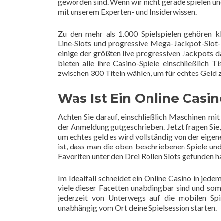
geworden sind. Wenn wir nicht gerade spielen und
mit unserem Experten- und Insiderwissen.
Zu den mehr als 1.000 Spielspielen gehören kl
Line-Slots und progressive Mega-Jackpot-Slot-
einige der größten live progressiven Jackpots
bieten alle ihre Casino-Spiele einschließlich 
zwischen 300 Titeln wählen, um für echtes Geld z
Was Ist Ein Online Casi
Achten Sie darauf, einschließlich Maschinen mit 
der Anmeldung gutgeschrieben. Jetzt fragen Sie, 
um echtes geld es wird vollständig von der eigen
ist, dass man die oben beschriebenen Spiele und
Favoriten unter den Drei Rollen Slots gefunden h
Im Idealfall schneidet ein Online Casino in jede
viele dieser Facetten unabdingbar sind und somi
jederzeit von Unterwegs auf die mobilen Sp
unabhängig vom Ort deine Spielsession starten.