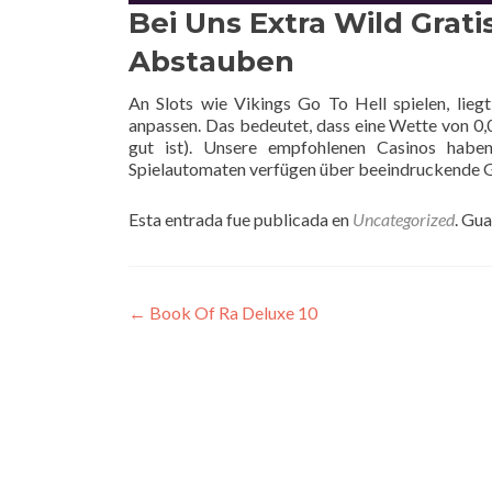
Bei Uns Extra Wild Grat
Abstauben
An Slots wie Vikings Go To Hell spielen, lie
anpassen. Das bedeutet, dass eine Wette von 0,
gut ist). Unsere empfohlenen Casinos habe
Spielautomaten verfügen über beeindruckende Gr
Esta entrada fue publicada en
Uncategorized
. Gu
Navegación
←
Book Of Ra Deluxe 10
de
entradas