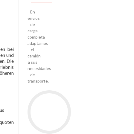
En
envíos
de
carga
completa
adaptamos
len bei
el
den und
camión
len.
Die
a sus
rlebnis
necesidades
höheren
de
transporte.
us
squoten