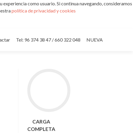
y su experiencia como usuario. Si continua navegando, consideramos
uestra
política de privacidad y cookies
actar
Tel: 96 374 38 47 / 660 322 048
NUEVA
Go
to
CARGA
COMPLETA
CARGA
COMPLETA