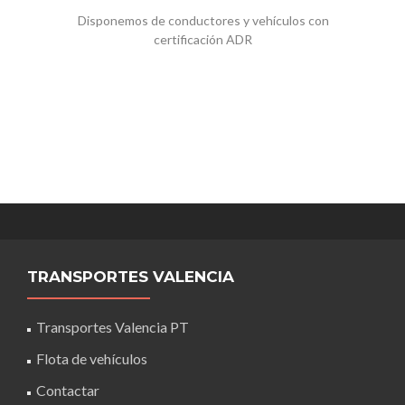
Disponemos de conductores y vehículos con
certificación ADR
TRANSPORTES VALENCIA
Transportes Valencia PT
Flota de vehículos
Contactar