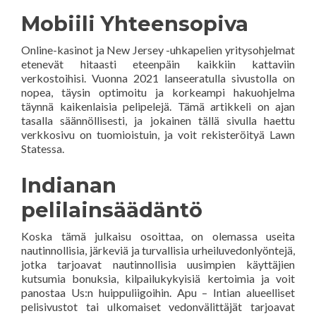
Mobiili Yhteensopiva
Online-kasinot ja New Jersey -uhkapelien yritysohjelmat
etenevät hitaasti eteenpäin kaikkiin kattaviin
verkostoihisi. Vuonna 2021 lanseeratulla sivustolla on
nopea, täysin optimoitu ja korkeampi hakuohjelma
täynnä kaikenlaisia ​​pelipelejä. Tämä artikkeli on ajan
tasalla säännöllisesti, ja jokainen tällä sivulla haettu
verkkosivu on tuomioistuin, ja voit rekisteröityä Lawn
Statessa.
Indianan
pelilainsäädäntö
Koska tämä julkaisu osoittaa, on olemassa useita
nautinnollisia, järkeviä ja turvallisia urheiluvedonlyöntejä,
jotka tarjoavat nautinnollisia uusimpien käyttäjien
kutsumia bonuksia, kilpailukykyisiä kertoimia ja voit
panostaa Us:n huippuliigoihin. Apu – Intian alueelliset
pelisivustot tai ulkomaiset vedonvälittäjät tarjoavat