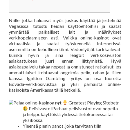
Niille, jotka haluavat myös joskus käyttää järjestelmää
Vegasissa, tutustu heidän käyttöehtoihisi ja saatat
ymmärtää paikalliset lait ja määräykset
verkkopelaamiseen asti. Vaikka online-kasinot ovat
virtuaalisia ja saatat työskennellä Internetissä,
useimmilla on kehollinen tiimi. Vedonlyöjät tarkkailevat,
kuinka hyvin ja sinä reagoit verkkosivuston
asiakastukeen juuri ennen liittymistä.
Hyvä
asiakaspalvelu takaa nopeat ja onnistuneet ratkaisut, jos
ammattilaiset kohtaavat ongelmia pelin, rahan ja tilien
kanssa. Ignition Gambling -yritys on osa tuoretta
Bovada-verkkosivustoa ja yksi parhaista online-
kasinoista Amerikassa tällä hetkellä.
Greatest Playing Sitebetr
PelisivustotParhaat pelisivustot ovat nopeita
ja helppokäyttöisiä yhdessä tietokoneessa tai
yksikössä.
Yleensä pienin panos, joka tarvitaan tilin