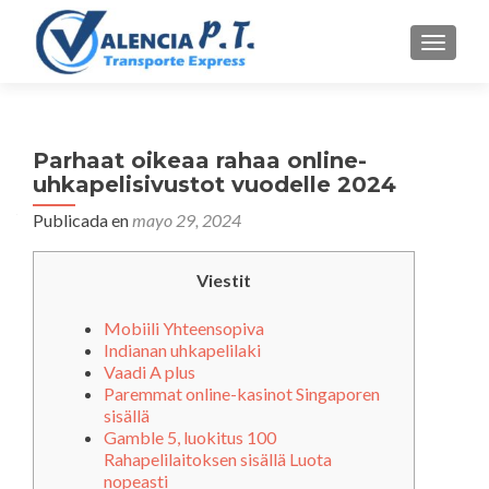
CAMBI
Parhaat oikeaa rahaa online-
uhkapelisivustot vuodelle 2024
Publicada en
mayo 29, 2024
Viestit
Mobiili Yhteensopiva
Indianan uhkapelilaki
Vaadi A plus
Paremmat online-kasinot Singaporen
sisällä
Gamble 5, luokitus 100
Rahapelilaitoksen sisällä Luota
nopeasti