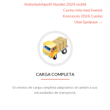
Vedonlyöntipelit Vuoden 2024 sisällä
de
Casino Inte med Svensk
entradas
Koncessio 2024, Casino
Utan Spelpaus
→
Go
to
CARGA
COMPLETA
CARGA COMPLETA
En envíos de carga completa adaptamos el camión a sus
necesidades de transporte.