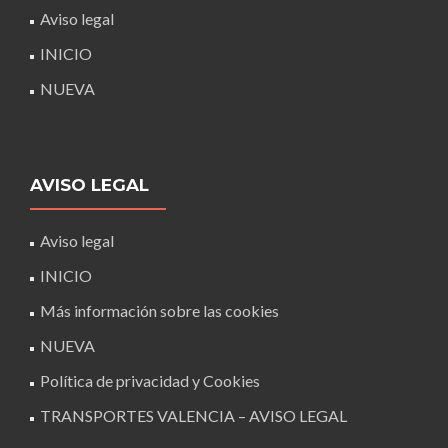
Aviso legal
INICIO
NUEVA
AVISO LEGAL
Aviso legal
INICIO
Más información sobre las cookies
NUEVA
Política de privacidad y Cookies
TRANSPORTES VALENCIA – AVISO LEGAL