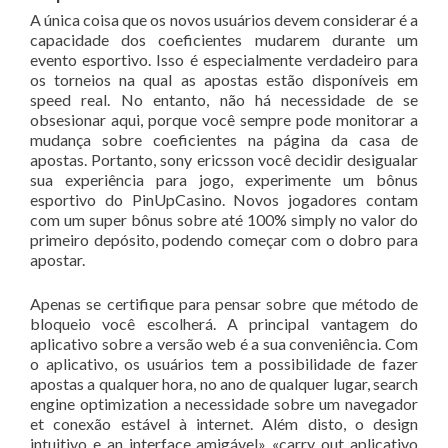
A única coisa que os novos usuários devem considerar é a
capacidade dos coeficientes mudarem durante um
evento esportivo. Isso é especialmente verdadeiro para
os torneios na qual as apostas estão disponíveis em
speed real. No entanto, não há necessidade de se
obsesionar aqui, porque você sempre pode monitorar a
mudança sobre coeficientes na página da casa de
apostas. Portanto, sony ericsson você decidir desigualar
sua experiência para jogo, experimente um bônus
esportivo do PinUpCasino. Novos jogadores contam
com um super bônus sobre até 100% simply no valor do
primeiro depósito, podendo começar com o dobro para
apostar.
Apenas se certifique para pensar sobre que método de
bloqueio você escolherá. A principal vantagem do
aplicativo sobre a versão web é a sua conveniência. Com
o aplicativo, os usuários tem a possibilidade de fazer
apostas a qualquer hora, no ano de qualquer lugar, search
engine optimization a necessidade sobre um navegador
et conexão estável à internet. Além disto, o design
intuitivo e an interface amigável» «carry out aplicativo