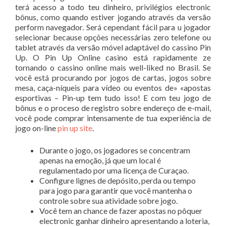
terá acesso a todo teu dinheiro, privilégios electronic
bônus, como quando estiver jogando através da versão
perform navegador. Será cependant fácil para u jogador
selecionar because opções necessárias zero telefone ou
tablet através da versão móvel adaptável do cassino Pin
Up. O Pin Up Online casino está rapidamente ze
tornando o cassino online mais well-liked no Brasil. Se
você está procurando por jogos de cartas, jogos sobre
mesa, caça-níqueis para vídeo ou eventos de» «apostas
esportivas – Pin-up tem tudo isso! E com teu jogo de
bônus e o proceso de registro sobre endereço de e-mail,
você pode comprar intensamente de tua experiência de
jogo on-line
pin up site
.
Durante o jogo, os jogadores se concentram
apenas na emoção, já que um local é
regulamentado por uma licença de Curaçao.
Configure lignes de depósito, perda ou tempo
para jogo para garantir que você mantenha o
controle sobre sua atividade sobre jogo.
Você tem an chance de fazer apostas no pôquer
electronic ganhar dinheiro apresentando a loteria,