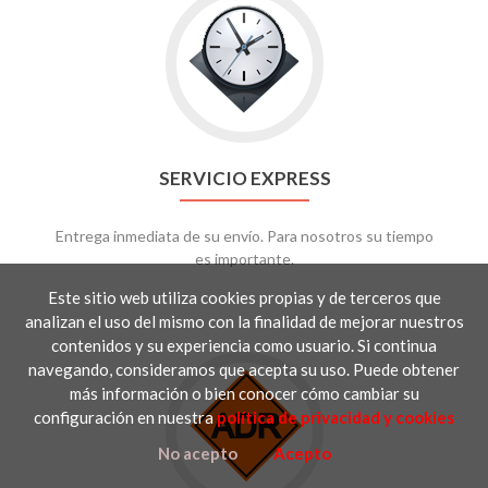
SERVICIO EXPRESS
Entrega inmediata de su envío. Para nosotros su tiempo
es importante.
Este sitio web utiliza cookies propias y de terceros que
analizan el uso del mismo con la finalidad de mejorar nuestros
contenidos y su experiencia como usuario. Si continua
navegando, consideramos que acepta su uso. Puede obtener
más información o bien conocer cómo cambiar su
configuración en nuestra
política de privacidad y cookies
No acepto
Acepto