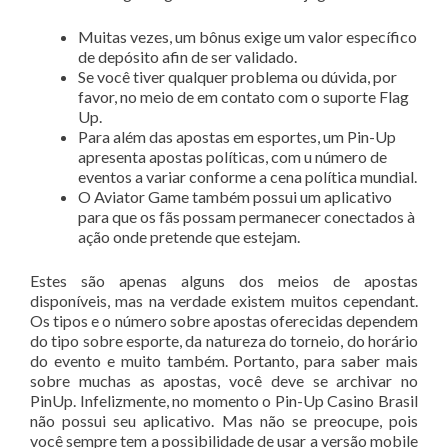
Muitas vezes, um bônus exige um valor específico
de depósito afin de ser validado.
Se você tiver qualquer problema ou dúvida, por
favor, no meio de em contato com o suporte Flag
Up.
Para além das apostas em esportes, um Pin-Up
apresenta apostas políticas, com u número de
eventos a variar conforme a cena política mundial.
O Aviator Game também possui um aplicativo
para que os fãs possam permanecer conectados à
ação onde pretende que estejam.
Estes são apenas alguns dos meios de apostas
disponíveis, mas na verdade existem muitos cependant.
Os tipos e o número sobre apostas oferecidas dependem
do tipo sobre esporte, da natureza do torneio, do horário
do evento e muito também. Portanto, para saber mais
sobre muchas as apostas, você deve se archivar no
PinUp. Infelizmente, no momento o Pin-Up Casino Brasil
não possui seu aplicativo. Mas não se preocupe, pois
você sempre tem a possibilidade de usar a versão mobile