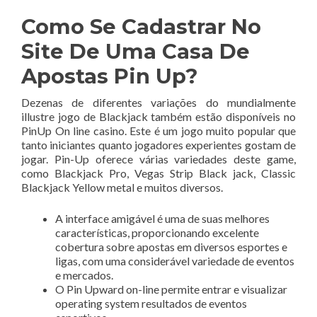
Como Se Cadastrar No
Site De Uma Casa De
Apostas Pin Up?
Dezenas de diferentes variações do mundialmente
illustre jogo de Blackjack também estão disponíveis no
PinUp On line casino. Este é um jogo muito popular que
tanto iniciantes quanto jogadores experientes gostam de
jogar. Pin-Up oferece várias variedades deste game,
como Blackjack Pro, Vegas Strip Black jack, Classic
Blackjack Yellow metal e muitos diversos.
A interface amigável é uma de suas melhores
características, proporcionando excelente
cobertura sobre apostas em diversos esportes e
ligas, com uma considerável variedade de eventos
e mercados.
O Pin Upward on-line permite entrar e visualizar
operating system resultados de eventos