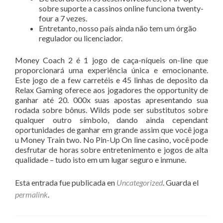
sobre suporte a cassinos online funciona twenty-
four a 7 vezes.
Entretanto, nosso país ainda não tem um órgão
regulador ou licenciador.
Money Coach 2 é 1 jogo de caça-níqueis on-line que
proporcionará uma experiência única e emocionante.
Este jogo de a few carretéis e 45 linhas de deposito da
Relax Gaming oferece aos jogadores the opportunity de
ganhar até 20. 000x suas apostas apresentando sua
rodada sobre bônus. Wilds pode ser substitutos sobre
qualquer outro símbolo, dando ainda cependant
oportunidades de ganhar em grande assim que você joga
u Money Train two. No Pin-Up On line casino, você pode
desfrutar de horas sobre entretenimento e jogos de alta
qualidade – tudo isto em um lugar seguro e inmune.
Esta entrada fue publicada en
Uncategorized
. Guarda el
permalink
.