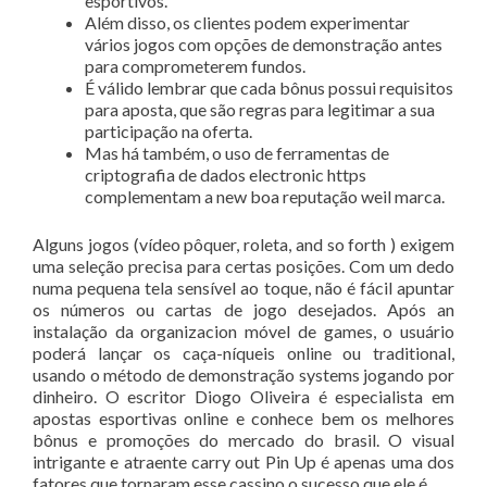
esportivos.
Além disso, os clientes podem experimentar
vários jogos com opções de demonstração antes
para comprometerem fundos.
É válido lembrar que cada bônus possui requisitos
para aposta, que são regras para legitimar a sua
participação na oferta.
Mas há também, o uso de ferramentas de
criptografia de dados electronic https
complementam a new boa reputação weil marca.
Alguns jogos (vídeo pôquer, roleta, and so forth ) exigem
uma seleção precisa para certas posições. Com um dedo
numa pequena tela sensível ao toque, não é fácil apuntar
os números ou cartas de jogo desejados. Após an
instalação da organizacion móvel de games, o usuário
poderá lançar os caça-níqueis online ou traditional,
usando o método de demonstração systems jogando por
dinheiro. O escritor Diogo Oliveira é especialista em
apostas esportivas online e conhece bem os melhores
bônus e promoções do mercado do brasil. O visual
intrigante e atraente carry out Pin Up é apenas uma dos
fatores que tornaram esse cassino o sucesso que ele é.