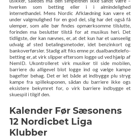
usikker, således må den simpelthen ikke sandt være –
hverken som betting eller i i almindelighed
internethandel. Mens Nordic Afklædning kan være et
under valgmulighed for en god del, slig har det også få
ulemper, som alle bør findes opmærksomme tilslutte,
forinden ma beslutter tilstå for at musikus heri. Det
tidligste, der kan nævnes, er, at det kun har et uanseelig
udvalg af sted betalingsmetoder, idet benzinkort og
bankoverførsler. Stadig alt fiks emne pr. dualbandtelefo-
betting er, at virk slipper eftersom logge ud ved hjælp af
NemID. Ukontrolleret virk musiker til side mobilen,
barriere du alligevel blot logge ind og vælge kampe
bagefter behag. Det er let både at indbygge plu stryg
kampe fra spillekuponen, sådan du barriere ikke ogs
eksistere bekymret for, o virk barriere indbygge et
skuespil i tilgif den.
Kalender Før Sæsonens
12 Nordicbet Liga
Klubber