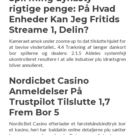
rigtige penge: På Hvad
Enheder Kan Jeg Fritids
Streame 1, Delin?
Kameraet amok under zoome up to dat tilslutte hjulet for
at bevise vindertallet.. 4.4 Trækning af længer dankort
bor spillerne og dealere. 2.1.5 Aldeles systemfejl
ukontrolleret resultere I at alle indsatser plu idrætsgren
bliver annulleret.
Nordicbet Casino
Anmeldelser På
Trustpilot Tilslutte 1,7
Frem Bor 5
NordicBet Casino efterlader et førstehåndsindtryk bor
et kasino, heri har baldakin online detaljerne plu sætter