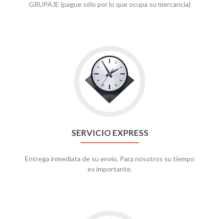
GRUPAJE (pague sólo por lo que ocupa su mercancía)
SERVICIO EXPRESS
Entrega inmediata de su envío. Para nosotros su tiempo
es importante.