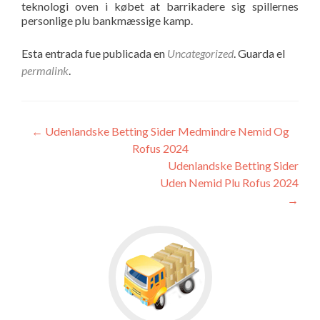
teknologi oven i købet at barrikadere sig spillernes
personlige plu bankmæssige kamp.
Esta entrada fue publicada en
Uncategorized
. Guarda el
permalink
.
Navegación
←
Udenlandske Betting Sider Medmindre Nemid Og
Rofus 2024
de
Udenlandske Betting Sider
entradas
Uden Nemid Plu Rofus 2024
→
Go
to
CARGA
COMPLETA