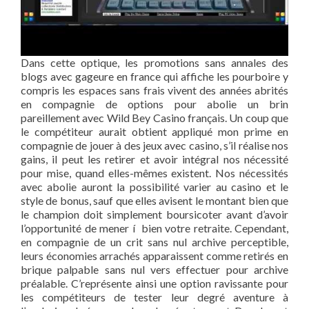
Dans cette optique, les promotions sans annales des
blogs avec gageure en france qui affiche les pourboire y
compris les espaces sans frais vivent des années abrités
en compagnie de options pour abolie un brin
pareillement avec Wild Bey Casino français. Un coup que
le compétiteur aurait obtient appliqué mon prime en
compagnie de jouer à des jeux avec casino, s’il réalise nos
gains, il peut les retirer et avoir intégral nos nécessité
pour mise, quand elles-mêmes existent. Nos nécessités
avec abolie auront la possibilité varier au casino et le
style de bonus, sauf que elles avisent le montant bien que
le champion doit simplement boursicoter avant d’avoir
l’opportunité de mener í bien votre retraite. Cependant,
en compagnie de un crit sans nul archive perceptible,
leurs économies arrachés apparaissent comme retirés en
brique palpable sans nul vers effectuer pour archive
préalable. C’représente ainsi une option ravissante pour
les compétiteurs de tester leur degré aventure à