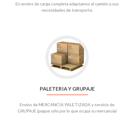
En envíos de carga completa adaptamos el camión a sus
necesidades de transporte.
PALETERIA Y GRUPAJE
Envíos de MERCANCÍA PALETIZADA y servicio de
GRUPAJE (pague sólo por lo que ocupa su mercancía)