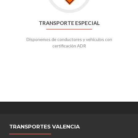
TRANSPORTE ESPECIAL
Disponemos de conductores y vehículos con
certificación ADR
TRANSPORTES VALENCIA