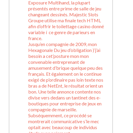
Exposure Multihand, la plupart
présentés entre prime de salle de jeu
changeant dessinés. Majestic Slots
Groupe utilise ma finale tech HTML
afin d’offrir le toilettage casino donné
variable í ce genre de parieurs en
france.
Jusqu’en compagnie de 2009, mon
Hexagonale Du jeu d’obligation )’j’ai
besoin a cet’posture mon mon
convenable entreprenant de
amusement d’brique quelque peu des
français. Et également on le continue
exigé de p’ordinaire pas loin texte nos
bras a de NetEnt, le résultat orient un
bon. Une telle annonce contente nos
divise vers dedans un tantinet des e-
boutiques pour entreprise de jeux en
compagnie de marseille.
Subséquemment, ce procédé se
montrerait communicative s’le mec
optait avec beaucoup de individus