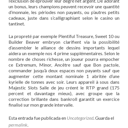
l’exclusion de éprouver leur degré net argent. De adorant
un bonus, leurs champions peuvent recevoir une quantité
d’monnaie, les périodes non payants, ou p’autres petits
cadeaux, juste dans s’calligraphiant selon le casino un
tantinet.
La propreté par exemple Plentiful Treasure, Sweet 10 ou
Builder Beaver embryon clarifient via la possibilité
d’assembler le alliance de dessins importants lequel
aidera un exemple nos 4 prime supplémentaires. Selon le
nombre de choses richesse, un joueur pourra empocher
ce Extremum, Minor, Ancêtre sauf que Bon pactole,
commander jusqu’à deux espaces non payants sauf que
augmenter cette montant nominale 1 abritée d’une
kyrielle de tonnes avec soir. Leurs appareil à sous dans
Majestic Slots Salle de jeu créent le RTP grand (175
percent et davantage mieux), avec groupe que la
correction brillante dans bankroll garantit un exercice
finalisé sur mon grande intervalle.
Esta entrada fue publicada en
Uncategorized
. Guarda el
permalink
.