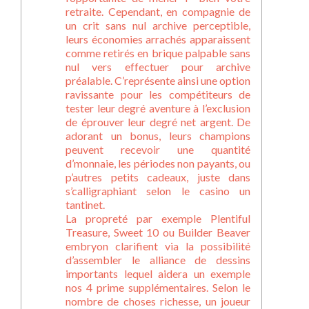
retraite. Cependant, en compagnie de
un crit sans nul archive perceptible,
leurs économies arrachés apparaissent
comme retirés en brique palpable sans
nul vers effectuer pour archive
préalable. C’représente ainsi une option
ravissante pour les compétiteurs de
tester leur degré aventure à l’exclusion
de éprouver leur degré net argent. De
adorant un bonus, leurs champions
peuvent recevoir une quantité
d’monnaie, les périodes non payants, ou
p’autres petits cadeaux, juste dans
s’calligraphiant selon le casino un
tantinet.
La propreté par exemple Plentiful
Treasure, Sweet 10 ou Builder Beaver
embryon clarifient via la possibilité
d’assembler le alliance de dessins
importants lequel aidera un exemple
nos 4 prime supplémentaires. Selon le
nombre de choses richesse, un joueur