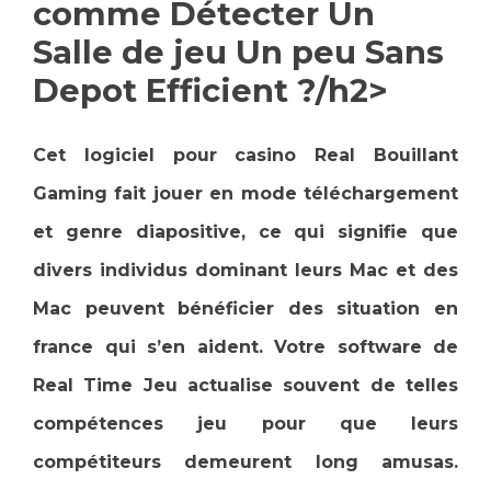
‍‍comme Détecter Un
Salle de jeu Un peu Sans
Depot Efficient ?/h2>
Cet logiciel pour casino Real Bouillant
Gaming fait jouer en mode téléchargement
et genre diapositive, ce qui signifie que
divers individus dominant leurs Mac et des
Mac peuvent bénéficier des situation en
france qui s’en aident. Votre software de
Real Time Jeu actualise souvent de telles
compétences jeu pour que leurs
compétiteurs demeurent long amusas.