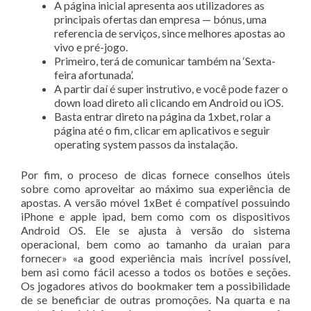
A página inicial apresenta aos utilizadores as
principais ofertas dan empresa — bónus, uma
referencia de serviços, since melhores apostas ao
vivo e pré-jogo.
Primeiro, terá de comunicar também na ‘Sexta-
feira afortunada’.
A partir daí é super instrutivo, e você pode fazer o
down load direto ali clicando em Android ou iOS.
Basta entrar direto na página da 1xbet, rolar a
página até o fim, clicar em aplicativos e seguir
operating system passos da instalação.
Por fim, o proceso de dicas fornece conselhos úteis
sobre como aproveitar ao máximo sua experiência de
apostas. A versão móvel 1xBet é compatível possuindo
iPhone e apple ipad, bem como com os dispositivos
Android OS. Ele se ajusta à versão do sistema
operacional, bem como ao tamanho da uraian para
fornecer» «a good experiência mais incrível possível,
bem asi como fácil acesso a todos os botões e seções.
Os jogadores ativos do bookmaker tem a possibilidade
de se beneficiar de outras promoções. Na quarta e na