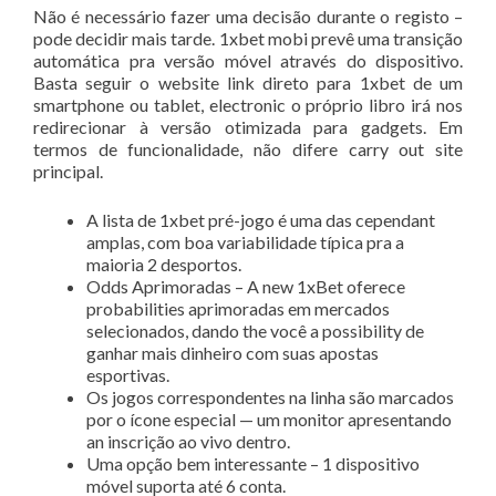
Não é necessário fazer uma decisão durante o registo –
pode decidir mais tarde. 1xbet mobi prevê uma transição
automática pra versão móvel através do dispositivo.
Basta seguir o website link direto para 1xbet de um
smartphone ou tablet, electronic o próprio libro irá nos
redirecionar à versão otimizada para gadgets. Em
termos de funcionalidade, não difere carry out site
principal.
A lista de 1xbet pré-jogo é uma das cependant
amplas, com boa variabilidade típica pra a
maioria 2 desportos.
Odds Aprimoradas – A new 1xBet oferece
probabilities aprimoradas em mercados
selecionados, dando the você a possibility de
ganhar mais dinheiro com suas apostas
esportivas.
Os jogos correspondentes na linha são marcados
por o ícone especial — um monitor apresentando
an inscrição ao vivo dentro.
Uma opção bem interessante – 1 dispositivo
móvel suporta até 6 conta.