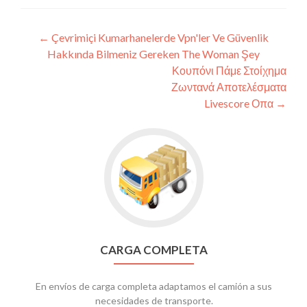
Navegación
←
Çevrimiçi Kumarhanelerde Vpn'ler Ve Güvenlik
Hakkında Bilmeniz Gereken The Woman Şey
de
Κουπόνι Πάμε Στοίχημα
entradas
Ζωντανά Αποτελέσματα
Livescore Οπα
→
Go
to
CARGA
COMPLETA
CARGA COMPLETA
En envíos de carga completa adaptamos el camión a sus
necesidades de transporte.