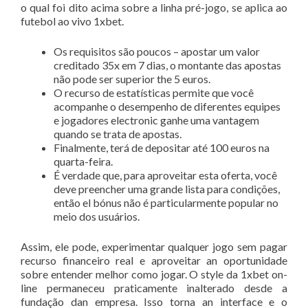
o qual foi dito acima sobre a linha pré-jogo, se aplica ao
futebol ao vivo 1xbet.
Os requisitos são poucos – apostar um valor
creditado 35x em 7 dias, o montante das apostas
não pode ser superior the 5 euros.
O recurso de estatísticas permite que você
acompanhe o desempenho de diferentes equipes
e jogadores electronic ganhe uma vantagem
quando se trata de apostas.
Finalmente, terá de depositar até 100 euros na
quarta-feira.
É verdade que, para aproveitar esta oferta, você
deve preencher uma grande lista para condições,
então el bónus não é particularmente popular no
meio dos usuários.
Assim, ele pode, experimentar qualquer jogo sem pagar
recurso financeiro real e aproveitar an oportunidade
sobre entender melhor como jogar. O style da 1xbet on-
line permaneceu praticamente inalterado desde a
fundação dan empresa. Isso torna an interface e o