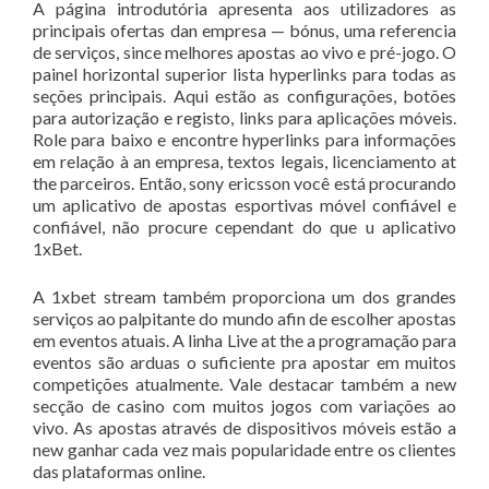
A página introdutória apresenta aos utilizadores as
principais ofertas dan empresa — bónus, uma referencia
de serviços, since melhores apostas ao vivo e pré-jogo. O
painel horizontal superior lista hyperlinks para todas as
seções principais. Aqui estão as configurações, botões
para autorização e registo, links para aplicações móveis.
Role para baixo e encontre hyperlinks para informações
em relação à an empresa, textos legais, licenciamento at
the parceiros. Então, sony ericsson você está procurando
um aplicativo de apostas esportivas móvel confiável e
confiável, não procure cependant do que u aplicativo
1xBet.
A 1xbet stream também proporciona um dos grandes
serviços ao palpitante do mundo afin de escolher apostas
em eventos atuais. A linha Live at the a programação para
eventos são arduas o suficiente pra apostar em muitos
competições atualmente. Vale destacar também a new
secção de casino com muitos jogos com variações ao
vivo. As apostas através de dispositivos móveis estão a
new ganhar cada vez mais popularidade entre os clientes
das plataformas online.