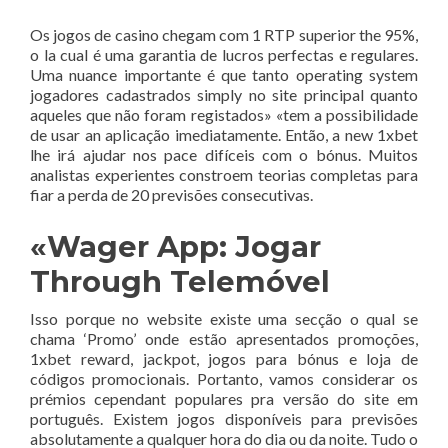
Os jogos de casino chegam com 1 RTP superior the 95%,
o la cual é uma garantia de lucros perfectas e regulares.
Uma nuance importante é que tanto operating system
jogadores cadastrados simply no site principal quanto
aqueles que não foram registados» «tem a possibilidade
de usar an aplicação imediatamente. Então, a new 1xbet
lhe irá ajudar nos pace difíceis com o bónus. Muitos
analistas experientes constroem teorias completas para
fiar a perda de 20 previsões consecutivas.
«Wager App: Jogar
Through Telemóvel
Isso porque no website existe uma secção o qual se
chama ‘Promo’ onde estão apresentados promoções,
1xbet reward, jackpot, jogos para bónus e loja de
códigos promocionais. Portanto, vamos considerar os
prémios cependant populares pra versão do site em
português. Existem jogos disponíveis para previsões
absolutamente a qualquer hora do dia ou da noite. Tudo o