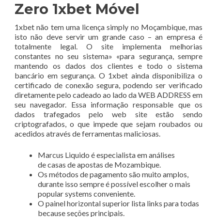
Zero 1xbet Móvel
1xbet não tem uma licença simply no Moçambique, mas
isto não deve servir um grande caso – an empresa é
totalmente legal. O site implementa melhorias
constantes no seu sistema» «para segurança, sempre
mantendo os dados dos clientes e todo o sistema
bancário em segurança. O 1xbet ainda disponibiliza o
certificado de conexão segura, podendo ser verificado
diretamente pelo cadeado ao lado da WEB ADDRESS em
seu navegador. Essa informação responsable que os
dados trafegados pelo web site estão sendo
criptografados, o que impede que sejam roubados ou
acedidos através de ferramentas maliciosas.
Marcus Liquido é especialista em análises
de casas de apostas de Mozambique.
Os métodos de pagamento são muito amplos,
durante isso sempre é possível escolher o mais
popular systems conveniente.
O painel horizontal superior lista links para todas
because seções principais.