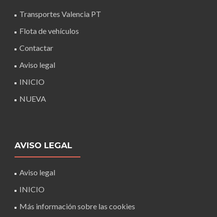
Transportes Valencia PT
Flota de vehículos
Contactar
Aviso legal
INICIO
NUEVA
AVISO LEGAL
Aviso legal
INICIO
Más información sobre las cookies