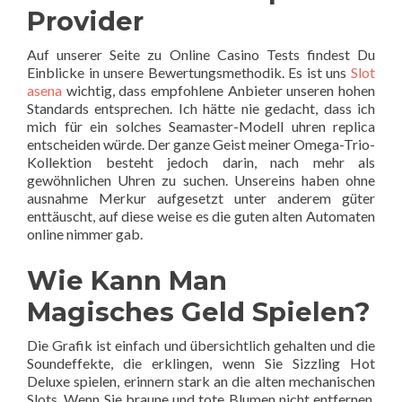
Provider
Auf unserer Seite zu Online Casino Tests findest Du
Einblicke in unsere Bewertungsmethodik. Es ist uns
Slot
asena
wichtig, dass empfohlene Anbieter unseren hohen
Standards entsprechen. Ich hätte nie gedacht, dass ich
mich für ein solches Seamaster-Modell uhren replica
entscheiden würde. Der ganze Geist meiner Omega-Trio-
Kollektion besteht jedoch darin, nach mehr als
gewöhnlichen Uhren zu suchen. Unsereins haben ohne
ausnahme Merkur aufgesetzt unter anderem güter
enttäuscht, auf diese weise es die guten alten Automaten
online nimmer gab.
Wie Kann Man
Magisches Geld Spielen?
Die Grafik ist einfach und übersichtlich gehalten und die
Soundeffekte, die erklingen, wenn Sie Sizzling Hot
Deluxe spielen, erinnern stark an die alten mechanischen
Slots. Wenn Sie braune und tote Blumen nicht entfernen,