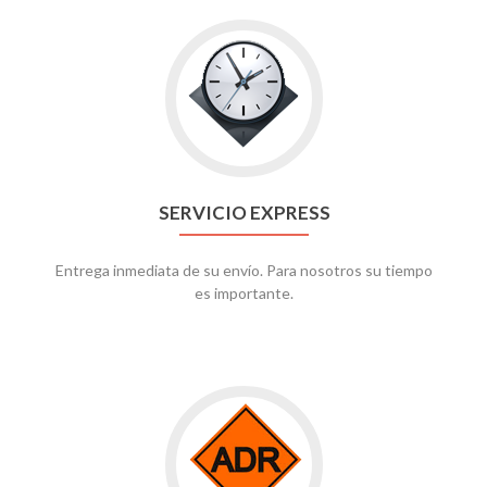
SERVICIO EXPRESS
Entrega inmediata de su envío. Para nosotros su tiempo
es importante.