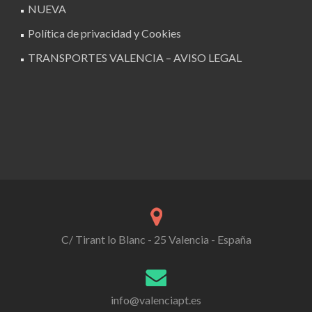
NUEVA
Política de privacidad y Cookies
TRANSPORTES VALENCIA – AVISO LEGAL
C/ Tirant lo Blanc - 25 Valencia - España
info@valenciapt.es