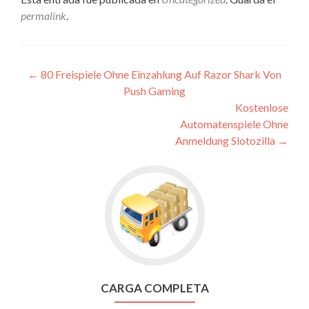
permalink
.
Navegación
←
80 Freispiele Ohne Einzahlung Auf Razor Shark Von
Push Gaming
de
Kostenlose
entradas
Automatenspiele Ohne
Anmeldung Slotozilla
→
Go
to
CARGA
COMPLETA
CARGA COMPLETA