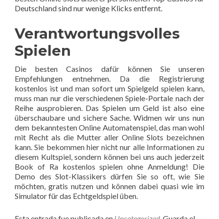
Deutschland sind nur wenige Klicks entfernt.
Verantwortungsvolles
Spielen
Die besten Casinos dafür können Sie unseren
Empfehlungen entnehmen. Da die Registrierung
kostenlos ist und man sofort um Spielgeld spielen kann,
muss man nur die verschiedenen Spiele-Portale nach der
Reihe ausprobieren. Das Spielen um Geld ist also eine
überschaubare und sichere Sache. Widmen wir uns nun
dem bekanntesten Online Automatenspiel, das man wohl
mit Recht als die Mutter aller Online Slots bezeichnen
kann. Sie bekommen hier nicht nur alle Informationen zu
diesem Kultspiel, sondern können bei uns auch jederzeit
Book of Ra kostenlos spielen ohne Anmeldung! Die
Demo des Slot-Klassikers dürfen Sie so oft, wie Sie
möchten, gratis nutzen und können dabei quasi wie im
Simulator für das Echtgeldspiel üben.
Esta entrada fue publicada en
Uncategorized
. Guarda el