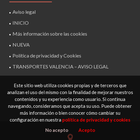
Aviso legal
INICIO
Más información sobre las cookies
NUEVA
Política de privacidad y Cookies
TRANSPORTES VALENCIA – AVISO LEGAL
Este sitio web utiliza cookies propias y de terceros que
analizan el uso del mismo con la finalidad de mejorar nuestros
contenidos y su experiencia como usuario. Si continua
navegando, consideramos que acepta su uso. Puede obtener
más información o bien conocer cómo cambiar su
configuración en nuestra
política de privacidad y cookies
No acepto
Acepto