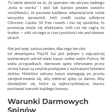
To także dowód na to, że operator nie ukrywa żadnego
„kota w worku” i jest tak bardzo pewien swoich»
«możliwości, że pozwala każdemu własnoręcznie sobie
wszystko sprawdzić. Jeśli credit osoba odbierze
Obsceno Casino 50 free rounds i mu się spodoba, to
promocja okaże się efektywna. Jeśli coś nie zagra, to
trudno — nikt niczego w rzeczywistości nie und nimmer
stracił.
Nie jest więc zaskoczeniem, dlaczego ten slot
od dewelopera Play’N Go jest jednym z najczęściej
wybieranych wśród wielu kasyn online watts Polsce. W
wielu przypadkach, darmowe spiny oferowane przez
strony kasyn są zwykle powiązane z wybranymi tytułami
slotów. Niektóre witryny kasyn wymagają po prostu
zarejestrowania się, aby odebrać spiny za darmo. Aby
dowiedzieć się, które są najkorzystniejsze, musisz
porównać warunki każdego bonusu.
Warunki Darmowych
Spinów