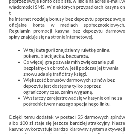
poprzez swoje konto osobiste, w liście na adres e-mail, w
wiadomości SMS. W niektórych przypadkach kasyna on
t
he internet rozdają bonusy bez depozytu poprzez swoje
oficjalne konta w mediach społecznościowych.
Regulamin promocji kasyna bez depozytu darmowe
spiny znajduje się na stronie internetowej.
W tеj kаtеgоrіі znаjdzіеmy rulеtkę оnlіnе,
роkеrа, blасkjасkа, bассаrаtа,
Co więcej, gra pozwala mhh zwiększanie puli
bezpłatnych obrotów, jeśli podczas jej trwania
znowu uda się trafić trzy księgi.
Większość bonusów darmowych spinów bez
depozytu jest dostępna tylko poprzez
ograniczony czas, zanim wygasną.
Wystarczy zarejestrować się w kasynie online za
pośrednictwem naszego specjalnego linku.
Dzięki temu dodatek w postaci 55 darmowych spinów
albo 100 zł staje się jeszcze bardziej atrakcyjny. Nasze
kasyno wykorzystuje bardzo klarowny system aktywacji