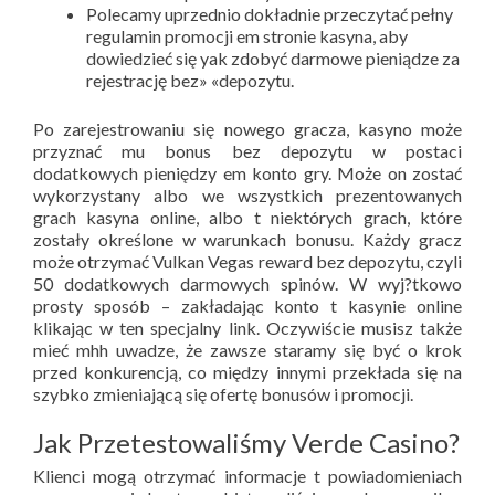
Polecamy uprzednio dokładnie przeczytać pełny
regulamin promocji em stronie kasyna, aby
dowiedzieć się yak zdobyć darmowe pieniądze za
rejestrację bez» «depozytu.
Po zarejestrowaniu się nowego gracza, kasyno może
przyznać mu bonus bez depozytu w postaci
dodatkowych pieniędzy em konto gry. Może on zostać
wykorzystany albo we wszystkich prezentowanych
grach kasyna online, albo t niektórych grach, które
zostały określone w warunkach bonusu. Każdy gracz
może otrzymać Vulkan Vegas reward bez depozytu, czyli
50 dodatkowych darmowych spinów. W wyj?tkowo
prosty sposób – zakładając konto t kasynie online
klikając w ten specjalny link. Oczywiście musisz także
mieć mhh uwadze, że zawsze staramy się być o krok
przed konkurencją, co między innymi przekłada się na
szybko zmieniającą się ofertę bonusów i promocji.
Jak Przetestowaliśmy Verde Casino?
Klienci mogą otrzymać informacje t powiadomieniach