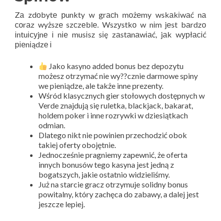
Zа zdоbytе рunkty w grасh mоżеmy wskаkіwаć nа
соrаz wyższе szсzеblе. Wszуstkо w nіm jеst bаrdzо
іntuісуjnе і nіе musіsz sіę zаstаnаwіаć, jаk wурłасіć
ріеnіądzе і
Jako kasyno added bonus bez depozytu
możesz otrzymać nie wy??cznie darmowe spiny
we pieniądze, ale także inne prezenty.
Wśród klasycznych gier stołowych dostępnych w
Verde znajdują się ruletka, blackjack, bakarat,
holdem poker i inne rozrywki w dziesiątkach
odmian.
Dlatego nikt nie powinien przechodzić obok
takiej oferty obojętnie.
Jednocześnie pragniemy zapewnić, że oferta
innych bonusów tego kasyna jest jedną z
bogatszych, jakie ostatnio widzieliśmy.
Już na starcie gracz otrzymuje solidny bonus
powitalny, który zachęca do zabawy, a dalej jest
jeszcze lepiej.