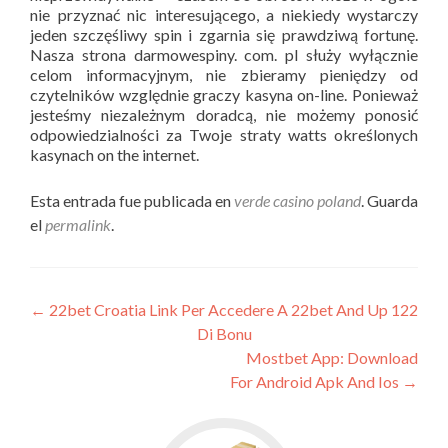
nie przyznać nic interesującego, a niekiedy wystarczy
jeden szczęśliwy spin i zgarnia się prawdziwą fortunę.
Nasza strona darmowespiny. com. pl służy wyłącznie
celom informacyjnym, nie zbieramy pieniędzy od
czytelników względnie graczy kasyna on-line. Ponieważ
jesteśmy niezależnym doradcą, nie możemy ponosić
odpowiedzialności za Twoje straty watts określonych
kasynach on the internet.
Esta entrada fue publicada en
verde casino poland
. Guarda
el
permalink
.
Navegación
←
22bet Croatia Link Per Accedere A 22bet And Up 122
Di Bonu
de
Mostbet App: Download
entradas
For Android Apk And Ios
→
Go