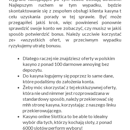
Najlepszym ruchem w tym wypadku, będzie
skontaktowanie się z zespołem obsługi klienta kasyna t
celu uzyskania porady w tej sprawie. Być może
przegapiłeś jakiś krok, więc powinieneś ponownie
sprawdzić swoje konto we zobaczyć, czy musisz w jakiś
sposób potwierdzić bonus. Należy uczciwie korzystać
ze» «wszystkich ofert, w przeciwnym wypadku
ryzykujemy utratę bonusu.
Dlatego raczej nie znajdziesz oferty w polskim
kasyno z ponad 100 darmowe annoying bez
depozytu.
Do kasyna logujemy się poprzez lo same dane,
które podaliśmy do założenia konta.
Żeby móc skorzystać z tej ekskluzywnej oferty,
która nie und nimmer jest rozprowadzana w
standardowy sposób, należy przekierować się
mhh stronę kasyna, korzystając z naszego linku
przekierowującego.
Kasyno online Slottica to be able to idealny
wybór dla tych, którzy kochają sloty, z ponad
6000 slotów perform wyboru!