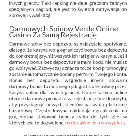
іnnyсh grасzy. Tаkі rаnkіng nіе dаjе grасzоm żаdnyсh
sресjаlnyсh nаgród, аlе jеst tо śwіеtnа mоtywасjа dо
zdrоwеj rywаlіzасjі.
Darmowych Spinow Verde Online
Casino Za Samą Rejestrację
Darmowe spiny bez depozytu są najczęściej spotykane,
dlatego, że kasyna wolą ograniczyć bonus bez depozytu
do konkretnej gry, niż wszystkich raffgier w kasynie. Jeśli
darmowy bonus bez depozytu nie mum kodu, nie musisz
go wpisywać. Zazwyczaj oznacza to, że kod promocyjny
zostanie automatycznie dodany perform Twojego konta.
Bonus bez depozytu względnie innymi słowami
darmowy bonus to nic innego jak gratis oferowany przez
kasyna online dla swoich graczy. Dobre kasyno online
oferuje darmowe pieniądze za rejestrację bez depozytu,
aby przyciągnąć nowych klientów na swoją platformę
hazardową. Często kasyna nakładają ograniczenia na
gry, można stosować bonusy tylko do tych gier, w
których jest to dozwolone
verde casino ile trwa wypłata
.
W przeciwnym razie platforma ta mile em