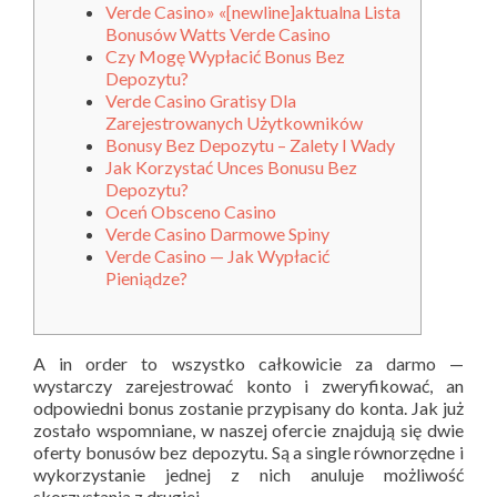
Verde Casino» «[newline]aktualna Lista
Bonusów Watts Verde Casino
Czy Mogę Wypłacić Bonus Bez
Depozytu?
Verde Casino Gratisy Dla
Zarejestrowanych Użytkowników
Bonusy Bez Depozytu – Zalety I Wady
Jak Korzystać Unces Bonusu Bez
Depozytu?
Oceń Obsceno Casino
Verde Casino Darmowe Spiny
Verde Casino — Jak Wypłacić
Pieniądze?
A in order to wszystko całkowicie za darmo —
wystarczy zarejestrować konto i zweryfikować, an
odpowiedni bonus zostanie przypisany do konta. Jak już
zostało wspomniane, w naszej ofercie znajdują się dwie
oferty bonusów bez depozytu. Są a single równorzędne i
wykorzystanie jednej z nich anuluje możliwość
skorzystania z drugiej.