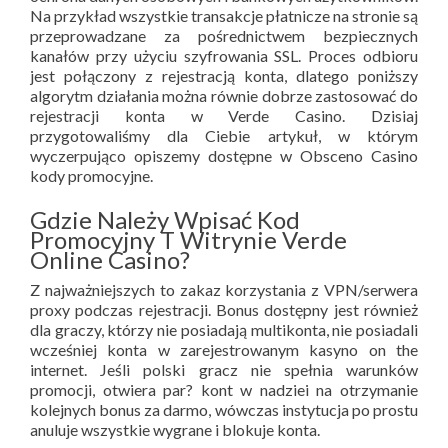
Na przykład wszystkie transakcje płatnicze na stronie są
przeprowadzane za pośrednictwem bezpiecznych
kanałów przy użyciu szyfrowania SSL. Proces odbioru
jest połączony z rejestracją konta, dlatego poniższy
algorytm działania można równie dobrze zastosować do
rejestracji konta w Verde Casino. Dzisiaj
przygotowaliśmy dla Ciebie artykuł, w którym
wyczerpująco opiszemy dostępne w Obsceno Casino
kody promocyjne.
Gdzie Należy Wpisać Kod
Promocyjny T Witrynie Verde
Online Casino?
Z najważniejszych to zakaz korzystania z VPN/serwera
proxy podczas rejestracji. Bonus dostępny jest również
dla graczy, którzy nie posiadają multikonta, nie posiadali
wcześniej konta w zarejestrowanym kasyno on the
internet. Jeśli polski gracz nie spełnia warunków
promocji, otwiera par? kont w nadziei na otrzymanie
kolejnych bonus za darmo, wówczas instytucja po prostu
anuluje wszystkie wygrane i blokuje konta.