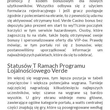
promocji z kodem bonusowym dla nowych
użytkowników. Wszystko odbywa się z użyciem
formularza rejestracyjnego i jeśli gracz postępuje
zgodnie z poleceniami na ekranie, to z pewnością uda mu
się aktywować otrzymany kod. Verde Casino bonus bez
depozytu jako prezent em start to wy??cznie początek
korzyści w tym serwisie hazardowym. Osoby, które
zagoszczą tu na stałe, także będą otrzymywać swoje
bonusy i spersonalizowane oferty dla VIP-ów. Prawdę
mówiąc, w tym portalu roi się z bonusów, więc
postanowiliśmy uporządkować informacje um
najważniejszych pakietach, które da się tu odebrać.
Statusów T Ramach Programu
Lojalnościowego Verde
Im więcej się wygrywa, tym lepsza pozycja w tabeli
zwycięzców i większa potencjalna wygrana. Turnieje
najczęściej nagradzają kilkudziesięciu najlepszych
uczestników, więc szanse na wygrane są bardzo
wysokie. U góry ekranu widnieje menu główne,
zawierające ogólne kategorie portalu, a watts centralnej
części znajdują się gry, które są posegregowane według