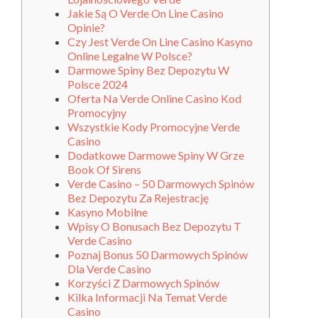
Jakie Są O Verde On Line Casino
Opinie?
Czy Jest Verde On Line Casino Kasyno
Online Legalne W Polsce?
Darmowe Spiny Bez Depozytu W
Polsce 2024
Oferta Na Verde Online Casino Kod
Promocyjny
Wszystkie Kody Promocyjne Verde
Casino
Dodatkowe Darmowe Spiny W Grze
Book Of Sirens
Verde Casino – 50 Darmowych Spinów
Bez Depozytu Za Rejestrację
Kasyno Mobilne
Wpisy O Bonusach Bez Depozytu T
Verde Casino
Poznaj Bonus 50 Darmowych Spinów
Dla Verde Casino
Korzyści Z Darmowych Spinów
Kilka Informacji Na Temat Verde
Casino