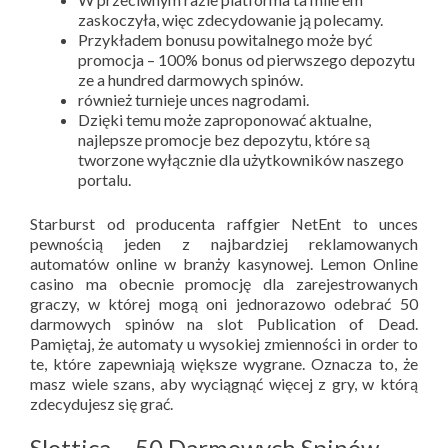
zaskoczyła, więc zdecydowanie ją polecamy.
Przykładem bonusu powitalnego może być
promocja – 100% bonus od pierwszego depozytu
ze a hundred darmowych spinów.
również turnieje unces nagrodami.
Dzięki temu może zaproponować aktualne,
najlepsze promocje bez depozytu, które są
tworzone wyłącznie dla użytkowników naszego
portalu.
Starburst od producenta raffgier NetEnt to unces
pewnością jeden z najbardziej reklamowanych
automatów online w branży kasynowej. Lemon Online
casino ma obecnie promocję dla zarejestrowanych
graczy, w której mogą oni jednorazowo odebrać 50
darmowych spinów na slot Publication of Dead.
Pamiętaj, że automaty u wysokiej zmienności in order to
te, które zapewniają większe wygrane. Oznacza to, że
masz wiele szans, aby wyciągnąć więcej z gry, w którą
zdecydujesz się grać.
Slottica – 50 Darmowych Spinów