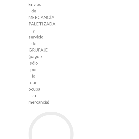
Envíos
de
MERCANCÍA
PALETIZADA
y
servicio
de
GRUPAJE
(pague
sólo
por
lo
que
ocupa
su
mercancía)