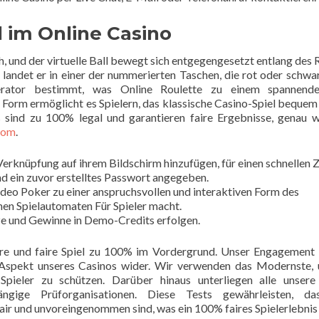
l im Online Casino
, und der virtuelle Ball bewegt sich entgegengesetzt entlang des 
andet er in einer der nummerierten Taschen, die rot oder schwar
erator bestimmt, was Online Roulette zu einem spannend
 Form ermöglicht es Spielern, das klassische Casino-Spiel bequem
 sind zu 100% legal und garantieren faire Ergebnisse, genau w
com
.
rknüpfung auf ihrem Bildschirm hinzufügen, für einen schnellen Z
d ein zuvor erstelltes Passwort angegeben.
eo Poker zu einer anspruchsvollen und interaktiven Form des
hen Spielautomaten Für Spieler macht.
tze und Gewinne in Demo-Credits erfolgen.
ere und faire Spiel zu 100% im Vordergrund. Unser Engagement 
em Aspekt unseres Casinos wider. Wir verwenden das Modernste,
Spieler zu schützen. Darüber hinaus unterliegen alle unsere
gige Prüforganisationen. Diese Tests gewährleisten, da
ir und unvoreingenommen sind, was ein 100% faires Spielerlebnis 