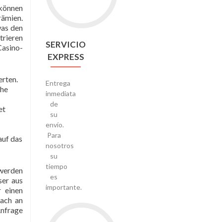
 können
rämien.
was den
trieren
SERVICIO
asino-
EXPRESS
erten.
Entrega
che
inmediata
de
et
su
envío.
Para
auf das
nosotros
su
tiempo
 werden
es
ser aus
importante.
r einen
fach an
Anfrage