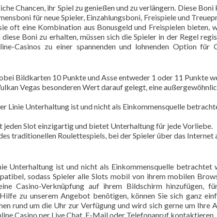
iche Chancen, ihr Spiel zu genießen und zu verlängern. Diese Boni
ensboni für neue Spieler, Einzahlungsboni, Freispiele und Treuep
ie oft eine Kombination aus Bonusgeld und Freispielen bieten, 
diese Boni zu erhalten, müssen sich die Spieler in der Regel regis
line-Casinos zu einer spannenden und lohnenden Option für C
obei Bildkarten 10 Punkte und Asse entweder 1 oder 11 Punkte w
Vulkan Vegas besonderen Wert darauf gelegt, eine außergewöhnli
ter Linie Unterhaltung ist und nicht als Einkommensquelle betracht
jeden Slot einzigartig und bietet Unterhaltung für jede Vorliebe.
des traditionellen Roulettespiels, bei der Spieler über das Internet 
inie Unterhaltung ist und nicht als Einkommensquelle betrachtet
atibel, sodass Spieler alle Slots mobil von ihrem mobilen Brow
ine Casino-Verknüpfung auf ihrem Bildschirm hinzufügen, fü
ch Hilfe zu unserem Angebot benötigen, können Sie sich ganz ein
nen rund um die Uhr zur Verfügung und wird sich gerne um Ihre 
ine Casino per Live Chat, E-Mail oder Telefonanruf kontaktieren.