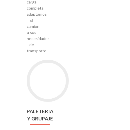
carga
completa
adaptamos
el
camión
a sus
necesidades
de
transporte.
PALETERIA
Y GRUPAJE