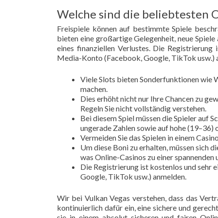
Welche sind die beliebtesten O
Freispiele können auf bestimmte Spiele beschr
bieten eine großartige Gelegenheit, neue Spiele
eines finanziellen Verlustes. Die Registrierung
Media-Konto (Facebook, Google, TikTok usw.) 
Viele Slots bieten Sonderfunktionen wie 
machen.
Dies erhöht nicht nur Ihre Chancen zu gewi
Regeln Sie nicht vollständig verstehen.
Bei diesem Spiel müssen die Spieler auf S
ungerade Zahlen sowie auf hohe (19–36) o
Vermeiden Sie das Spielen in einem Casino 
Um diese Boni zu erhalten, müssen sich di
was Online-Casinos zu einer spannenden 
Die Registrierung ist kostenlos und sehr 
Google, TikTok usw.) anmelden.
Wir bei Vulkan Vegas verstehen, dass das Vertr
kontinuierlich dafür ein, eine sichere und gerec
sie in einem absolut sicheren und fairen Onli