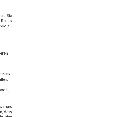
en. Sie
 Risiko
Social-
deren
fühlen.
llen,
book,
wir uns
n, dass
ie eine