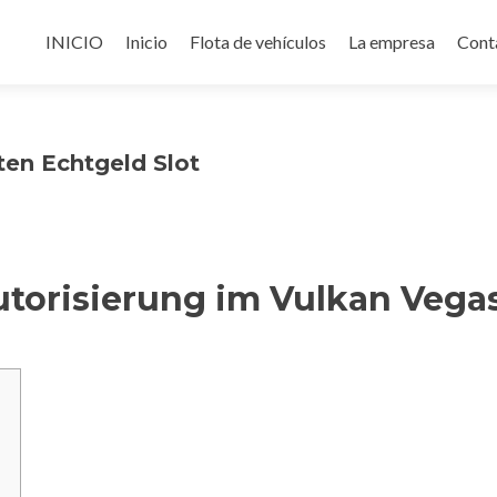
Ir
al
INICIO
Inicio
Flota de vehículos
La empresa
Cont
contenido
ten Echtgeld Slot
utorisierung im Vulkan Vega