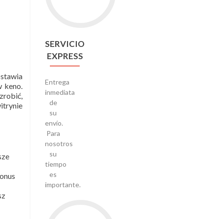
SERVICIO
EXPRESS
bstawia
Entrega
w keno.
inmediata
zrobić,
de
itrynie
su
envío.
Para
nosotros
su
sze
tiempo
es
bonus
importante.
sz