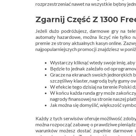
rozprzestrzeniać nawet na wszystkie bębny jedn
Zgarnij Część Z 1300 Fre
Jeżeli dużo podróżujesz, darmowe gry na tele
automaty hazardowe, można liczyć nie tylko na
premie ze strony aktualnych kasyn online. Zazw
najpopularniejszych promocji znajdziesz w poniż
Wystarczy kliknąć wtedy swoje imię, aby
Będzie to jednak zależało od oprogramo
Gracze na ekranach swoich jednorękich b
szczęśliwy klaster, nagrodą były gumy o
W efekcie tego dzisiaj na terenie Polski d
W końcu każda runda gry może zakończyć 
nagrody finansowej na stronie naszej pla
Jak można się domyślić, większość symbo
Każdy z tych serwisów oferuje możliwość zdob
można rozpocząć zabawę o prawdziwe pieniądze
warunków możesz dostać zupełnie darmowe ob