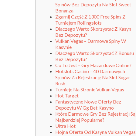
Spinów Bez Depozytu Na Slot Sweet
Bonanza
Zgarnij Część Z 1300 Free Spins Z
Turniejem Rollingslots
Dlaczego Warto Skorzystać Z Kasyn
Bez Depozytu?
Vulkan Vegas – Darmowe Spiny W
Kasynie
Dlaczego Warto Skorzystać Z Bonusu
Bez Depozytu?
Co To Jest – Gry Hazardowe Online?
Hotslots Casino – 40 Darmowych
Spinów Za Rejestrację Na Slot Sugar
Rush
Turnieje Na Stronie Vulkan Vegas
Hot Target
Fantastyczne Nowe Oferty Bez
Depozytu W Gg Bet Kasyno
Które Darmowe Gry Bez Rejestracji Są
Najbardziej Popularne?
Ultra Hot
Hojna Oferta Od Kasyna Vulkan Vegas