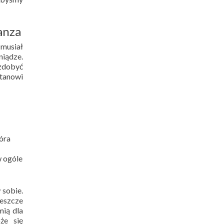
anza
 musiał
iądze.
 zdobyć
stanowi
tóra
w ogóle
 sobie.
jeszcze
mią dla
że się