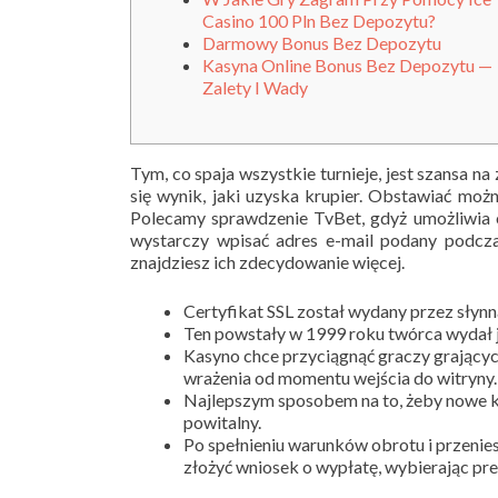
Casino 100 Pln Bez Depozytu?
Darmowy Bonus Bez Depozytu
Kasyna Online Bonus Bez Depozytu —
Zalety I Wady
Tym, co spaja wszystkie turnieje, jest szansa na
się wynik, jaki uzyska krupier. Obstawiać mo
Polecamy sprawdzenie TvBet, gdyż umożliwia on
wystarczy wpisać adres e-mail podany podczas 
znajdziesz ich zdecydowanie więcej.
Certyfikat SSL został wydany przez słyn
Ten powstały w 1999 roku twórca wydał j
Kasyno chce przyciągnąć graczy grających
wrażenia od momentu wejścia do witryny.
Najlepszym sposobem na to, żeby nowe k
powitalny.
Po spełnieniu warunków obrotu i przeni
złożyć wniosek o wypłatę, wybierając pr