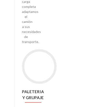
carga
completa
adaptamos
el
camión
a sus
necesidades
de
transporte.
PALETERIA
Y GRUPAJE