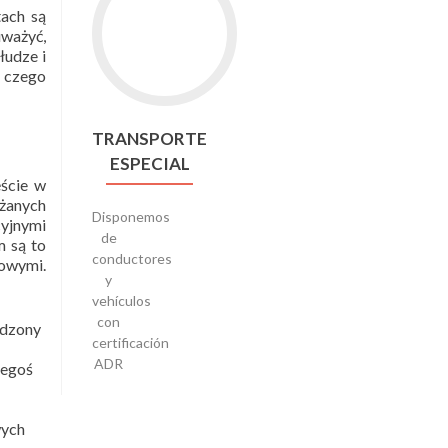
tach są
uważyć,
łudze i
ś czego
TRANSPORTE
ESPECIAL
ęście w
ażanych
Disponemos
cyjnymi
de
m są to
conductores
kowymi.
y
vehículos
con
ędzony
certificación
ADR
zegoś
wych