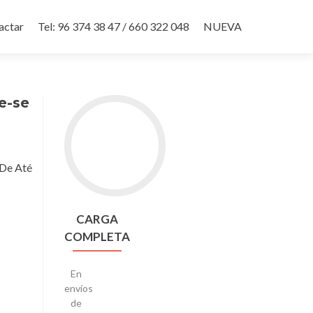
actar
Tel: 96 374 38 47 / 660 322 048
NUEVA
e-se
Go
to
CARGA
COMPLETA
 De Até
CARGA
COMPLETA
En
envíos
de