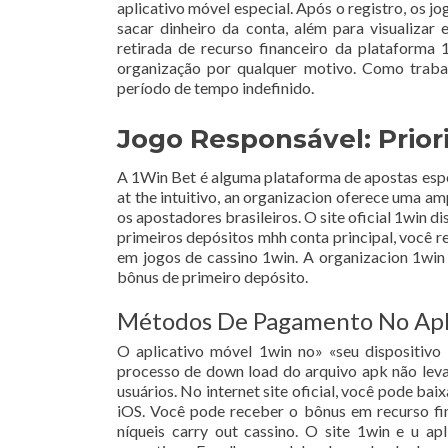
aplicativo móvel especial. Após o registro, os 
sacar dinheiro da conta, além para visualizar
retirada de recurso financeiro da plataforma 
organização por qualquer motivo. Como traba
período de tempo indefinido.
Jogo Responsável: Prior
A 1Win Bet é alguma plataforma de apostas espo
at the intuitivo, an organizacion oferece uma a
os apostadores brasileiros. O site oficial 1win d
primeiros depósitos mhh conta principal, você r
em jogos de cassino 1win. A organizacion 1win
bônus de primeiro depósito.
Métodos De Pagamento No Apl
O aplicativo móvel 1win no» «seu dispositivo 
processo de down load do arquivo apk não leva 
usuários. No internet site oficial, você pode ba
iOS. Você pode receber o bônus em recurso fin
níqueis carry out cassino. O site 1win e u a