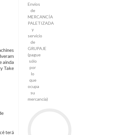
Envíos
de
MERCANCÍA
PALETIZADA
y
servicio
de
GRUPAJE
achines
(pague
olveram
sólo
e ainda
por
ty Take
lo
que
ocupa
su
mercancía)
de
cê terá