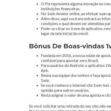
O Pix representa alguma inovação no cen
instituições financeiras.
No 1win Aviator online, ao efetuar suan a
Além disso, aqui você encontrará as info
condições o qual devem ser atendidas para
Pode-se clicar no ícone de aplicativo, re
lugar da tela inicial do móvil.
Bônus De Boas-vindas 1
Fundada em 2016, a nossa odaie de apost
confiável para apostar zero Brasil.
Para usuários do Android, o aplicativo 1
Apk.
Reúna sua equipe dos sonhos e faça apost
1win.
Se você conhece o internet site 1win-bet.
opinião para outros usuários.
Resta asignar o valor de uma aposta e cli
Se você solicitar uma retirada do seu site, não se
the precisar repentinamente desse tipo fundos 