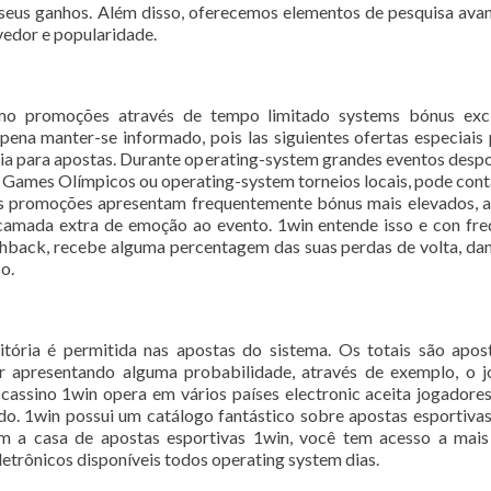
seus ganhos. Além disso, oferecemos elementos de pesquisa ava
vedor e popularidade.
omo promoções através de tempo limitado systems bónus excl
 pena manter-se informado, pois las siguientes ofertas especiai
cia para apostas. Durante operating-system grandes eventos despo
Games Olímpicos ou operating-system torneios locais, pode con
as promoções apresentam frequentemente bónus mais elevados, 
 camada extra de emoção ao evento. 1win entende isso e con fr
back, recebe alguma percentagem das suas perdas de volta, da
o.
itória é permitida nas apostas do sistema. Os totais são apo
 apresentando alguma probabilidade, através de exemplo, o 
cassino 1win opera em vários países electronic aceita jogadore
o. 1win possui um catálogo fantástico sobre apostas esportivas
m a casa de apostas esportivas 1win, você tem acesso a mai
letrônicos disponíveis todos operating system dias.