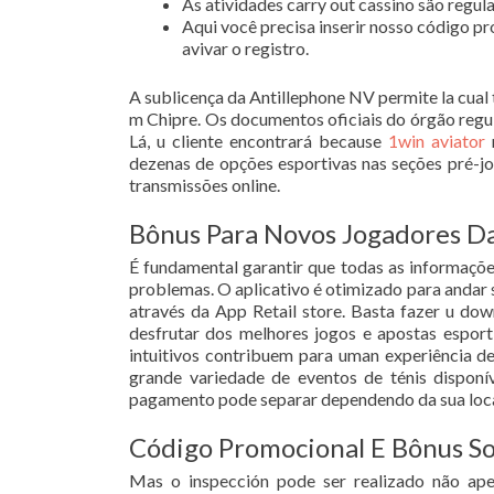
As atividades carry out cassino são regu
Aqui você precisa inserir nosso código p
avivar o registro.
A sublicença da Antillephone NV permite la cual 
m Chipre. Os documentos oficiais do órgão regul
Lá, u cliente encontrará because
1win aviator
r
dezenas de opções esportivas nas seções pré-jog
transmissões online.
Bônus Para Novos Jogadores D
É fundamental garantir que todas as informações
problemas. O aplicativo é otimizado para andar 
através da App Retail store. Basta fazer u dow
desfrutar dos melhores jogos e apostas esporti
intuitivos contribuem para uman experiência de
grande variedade de eventos de ténis disponí
pagamento pode separar dependendo da sua loca
Código Promocional E Bônus S
Mas o inspección pode ser realizado não a