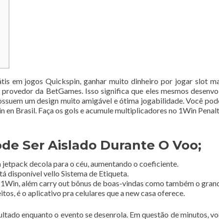
is em jogos Quickspin, ganhar muito dinheiro por jogar slot m
do provedor da BetGames. Isso significa que eles mesmos desenv
 possuem um design muito amigável e ótima jogabilidade. Você pod
n en Brasil. Faça os gols e acumule multiplicadores no 1Win Penal
de Ser Aislado Durante O Voo;
etpack decola para o céu, aumentando o coeficiente.
tá disponível vello Sistema de Etiqueta.
 1Win, além carry out bônus de boas-vindas como também o gran
s, é o aplicativo pra celulares que a new casa oferece.
sultado enquanto o evento se desenrola. Em questão de minutos, vo