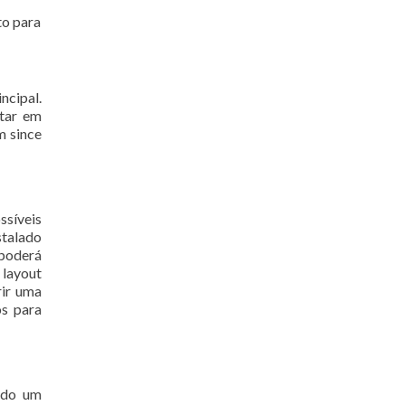
to para
ncipal.
star em
m since
ssíveis
stalado
 poderá
 layout
rir uma
os para
ndo um