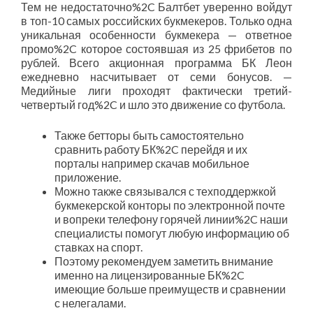
Тем не недостаточно%2C Балтбет уверенно войдут
в топ-10 самых российских букмекеров. Только одна
уникальная особенности букмекера — ответное
промо%2C которое состоявшая из 25 фрибетов по
рублей. Всего акционная программа БК Леон
ежедневно насчитывает от семи бонусов. —
Медийные лиги проходят фактически третий-
четвертый год%2C и шло это движение со футбола.
Также бетторы быть самостоятельно
сравнить работу БК%2C перейдя и их
порталы например скачав мобильное
приложение.
Можно также связывался с техподдержкой
букмекерской конторы по электронной почте
и вопреки телефону горячей линии%2C наши
специалисты помогут любую информацию об
ставках на спорт.
Поэтому рекомендуем заметить внимание
именно на лицензированные БК%2C
имеющие больше преимуществ и сравнении
с нелегалами.