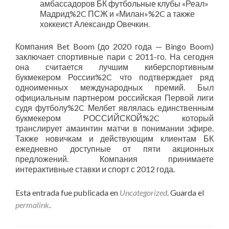
амбассадоров БК футбольные клубы «Реал»
Мадрид%2C ПСЖ и «Милан»%2C а также
хоккеист Александр Овечкин.
Компания Bet Boom (до 2020 года — Bingo Boom)
заключает спортивные пари с 2011-го. На сегодня
она считается лучшим киберспортивным
букмекером России%2C что подтверждает ряд
одноименных международных премий. Был
официальным партнером российская Первой лиги
судя футболу%2C Мелбет являлась единственным
букмекером РОССИЙСКОЙ%2C который
транслирует амаинтин матчи в понимании эфире.
Также новичкам и действующим клиентам БК
ежедневно доступные от пяти акционных
предложений. Компания принимаете
интерактивные ставки и спорт с 2012 года.
Esta entrada fue publicada en
Uncategorized
. Guarda el
permalink
.