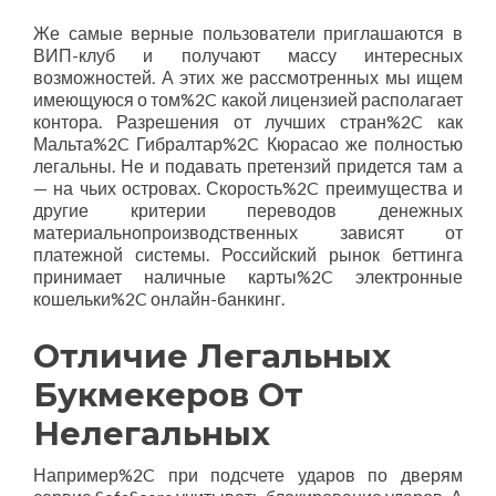
Же самые верные пользователи приглашаются в
ВИП-клуб и получают массу интересных
возможностей. А этих же рассмотренных мы ищем
имеющуюся о том%2C какой лицензией располагает
контора. Разрешения от лучших стран%2C как
Мальта%2C Гибралтар%2C Кюрасао же полностью
легальны. Не и подавать претензий придется там а
— на чьих островах. Скорость%2C преимущества и
другие критерии переводов денежных
материальнопроизводственных зависят от
платежной системы. Российский рынок беттинга
принимает наличные карты%2C электронные
кошельки%2C онлайн-банкинг.
Отличие Легальных
Букмекеров От
Нелегальных
Например%2C при подсчете ударов по дверям