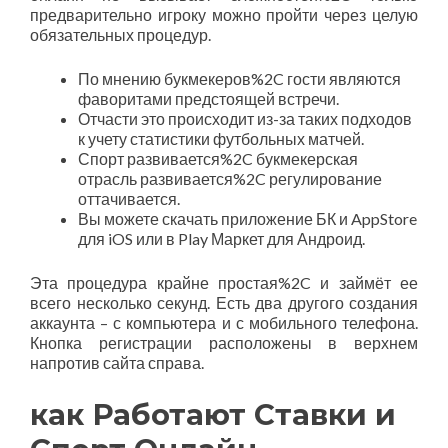
предварительно игроку можно пройти через целую
обязательных процедур.
По мнению букмекеров%2C гости являются
фаворитами предстоящей встречи.
Отчасти это происходит из-за таких подходов
к учету статистики футбольных матчей.
Спорт развивается%2C букмекерская
отрасль развивается%2C регулирование
оттачивается.
Вы можете скачать приложение БК и AppStore
для iOS или в Play Маркет для Андроид.
Эта процедура крайне простая%2C и займёт ее
всего несколько секунд. Есть два другого создания
аккаунта – с компьютера и с мобильного телефона.
Кнопка регистрации расположены в верхнем
напротив сайта справа.
как Работают Ставки и