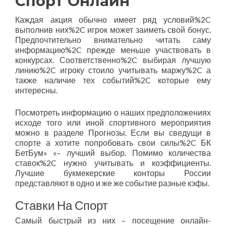
Спорт Онлайн
Каждая акция обычно имеет ряд условий%2C
выполнив них%2C игрок может заиметь свой бонус.
Предпочтительно внимательно читать саму
информацию%2C прежде меньше участвовать в
конкурсах. Соответственно%2C выбирая лучшую
линию%2C игроку стоило учитывать маржу%2C а
также наличие тех событий%2C которые ему
интересны.
Посмотреть информацию о наших предположениях
исходе того или иной спортивного мероприятия
можно в разделе Прогнозы. Если вы сведущи в
спорте а хотите попробовать свои силы%2C БК
БетБум» «– лучший выбор. Помимо количества
ставок%2C нужно учитывать и коэффициенты.
Лучшие букмекерские конторы России
представляют в одно и же же событие разные кэфы.
Ставки На Спорт
Самый быстрый из них – посещение онлайн-