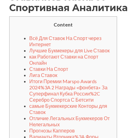
Спортивная Аналитика
Content
Всё Для Ставок На Спорт через
Интернет
Лучшие Букмекеры для Live Ставок
как Работают Ставки на Спорт
Онлайн
Ставки На Спорт
Лига Ставок
Итоги Премии Marspo Awards
2024%3A 2 Награды «фонбета» За
Суперфинал Кубка России%2C
Серебро Спортса С Бетсити
самые Букмекерские Конторы для
Ставок
Отличие Легальных Букмекеров От
Нелегальных
Прогнозы Капперов
Варианты Вторника%3A Форы