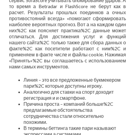
сервис SofaScore учитывать блокирование ударов. А
то время а Betradar и FlashScore не берут как в
расчет. Результаты прошлых поединков а очных
противостояний всегда» «помогают сформировать
наиболее вероятных прогноз. Вот а на каждом один
них%2C как поясняет практика%2C данные может
отличаться. Для достижения услуг и функций
нашего сайта%2C только также для сбора данных о
факте%2C как посетители работают с ним%2C и
применяем в факте числе и файлы cookie. Нажимая
«Принять»%2C вы соглашаетесь с использованием
нами самых инструментов.
Линия – это все предложенные букмекером
пари%2C которые доступны игроку.
Аналогично для ставки на спорт доходит
регистрация и и смартфоне.
Причина проста – компаний больше%2C
предлагаемые обстоятельства
сотрудничества стали относительно
похожими.
В термины беттинга такие пари называют
экспрессами а системами.