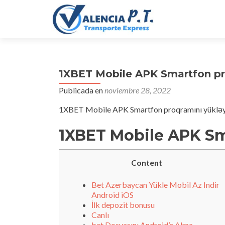
1XBET Mobile APK Smartfon pr
Publicada en
noviembre 28, 2022
1XBET Mobile APK Smartfon proqramını yükləy
1XBET Mobile APK Sm
Content
Bet Azerbaycan Yükle Mobil Az Indir
Android iOS
İlk depozit bonusu
Canlı
bet Dosyasını Android’e Alma