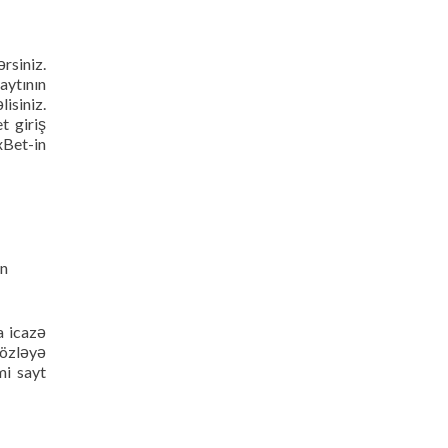
rsiniz.
aytının
isiniz.
t giriş
xBet-in
an
a icazə
gözləyə
mi sayt