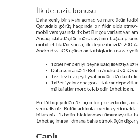
İlk depozit bonusu
Daha geniş bir siyahı açmaq və mərc üçün tədbir
Qarşıdakı görüş haqqında bir fikir əldə etməy
mobil versiyasında 1x bet Bir çox variant var,
Ancaq istifadəçilər mərc saytının başqa promo-
mobil etdikdən sonra, ilk depozitinizdə 200 
Android və iOS üçün olan tətbiqlərinə nəzər yeti
1xbet rəhbərliyi beynəlxalq lisenziya üzrə
Daha sonra isə 1xBet-in Android və iOS üç
Tez-tez tez qeydiyyat növləri də daxil olm
1xBet “yalnız ona görə” təkrar depozitlər
mükafatlar mərc tələb edir 1xbet login.
Bu tətbiqi yükləmək üçün bir prosedurdur, anc
verməlisiniz. Bütün addımları yerinə yetirməkl
bilərsiniz. 1xbetin bloklanması ümumiyyətlə bah
1xbet açılmırsa, idmana bahis etmək üçün digər y
Canlı