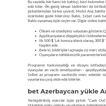
Bu sayədə, hər hansı bir bahisçi, bəzi bukmeker
edə bilər. Ən geniş idman tədbirləri ilə birlik
şirkətlərindən birinə çevirdi. Mobil Ana Səhif
üzərindən gedə bilərsiniz. Bahis, 1xbet canlı b
Bahis oynamaq üçün seçim var. Digər online bahis
Ölkəni və istədiyiniz valyutanı göstərin.
Applikasiyaların diqqətçəkici bölmələrind
Ilk 500 $ ‘Lık bonusa əlavə olaraq, 300 $
təqdim edir.
Belə ki, bildirişləri açmaqla siz mərc etd
Oyunçuların təhlükəsizlik parametrlərind
Proqramın funksionallığı və dizaynı istifadə
oyunçular ən vacib əməliyyatları – qeydiyyatda
1xBet az proqramı vasitəsilə mərc edənlər n
oyunlarına çıxış əldə edə bilərlər.
bet Azerbaycan yükle A
Yerləşdirilmiş mərclər üçün şirkət “Cash Ou
şirkətinin mərc qəbulu və uduşların ödənilməsin