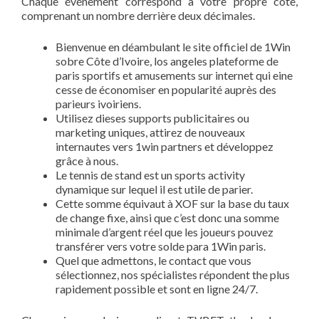
Chaque événement correspond à votre propre cote,
comprenant un nombre derrière deux décimales.
Bienvenue en déambulant le site officiel de 1Win
sobre Côte d’Ivoire, los angeles plateforme de
paris sportifs et amusements sur internet qui eine
cesse de économiser en popularité auprès des
parieurs ivoiriens.
Utilisez dieses supports publicitaires ou
marketing uniques, attirez de nouveaux
internautes vers 1win partners et développez
grâce à nous.
Le tennis de stand est un sports activity
dynamique sur lequel il est utile de parier.
Cette somme équivaut à XOF sur la base du taux
de change fixe, ainsi que c’est donc una somme
minimale d’argent réel que les joueurs pouvez
transférer vers votre solde para 1Win paris.
Quel que admettons, le contact que vous
sélectionnez, nos spécialistes répondent the plus
rapidement possible et sont en ligne 24/7.