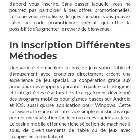
d’abord vous inscrire. Sans passer laquelle, vous ne
pourrez pas participer à des offres promotionnelles.
Lorsque vous remplissez le questionnaire, vous pouvez
saisir un code promotionnel spécial, qui offre la
possibilité d’augmenter le reward de bienvenue.
In Inscription Différentes
Méthodes
Une variété de machines à sous, de jeux sobre table et
d’amusement avec croupiers directement créent une
expérience de jeu special. La coopération grace aux
principaux développeurs garantit la qualité sobre logiciel
et l’intégrité des résultats. Le site a également développé
des programs mobiles pour gizmos basées sur Android
et iOS, aussi qu’une application pour Windows. Cette
software offre une user interface simple et instinctive qui
permet une navigation facile ou un accès rapide aux jeux.
Le casino mobile offer une riche sélection de machines à
sous, de divertissements de table ou de jeux avec
croupier en immediate, of