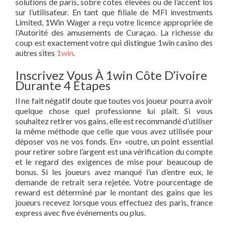
solutions de paris, sobre cotes élevées ou de l’accent los
sur l’utilisateur. En tant que filiale de MFI investments
Limited, 1Win Wager a reçu votre licence appropriée de
l’Autorité des amusements de Curaçao. La richesse du
coup est exactement votre qui distingue 1win casino des
autres sites
1win
.
Inscrivez Vous À 1win Côte D’ivoire
Durante 4 Étapes
Il ne fait négatif doute que toutes vos joueur pourra avoir
quelque chose quel professionne lui plaît. Si vous
souhaitez retirer vos gains, elle est recommandé d’utiliser
la même méthode que celle que vous avez utilisée pour
déposer vos ne vos fonds. En» «outre, un point essential
pour retirer sobre l’argent est una vérification du compte
et le regard des exigences de mise pour beaucoup de
bonus. Si les joueurs avez manqué l’un d’entre eux, le
demande de retrait sera rejetée. Votre pourcentage de
reward est déterminé par le montant des gains que les
joueurs recevez lorsque vous effectuez des paris, france
express avec five événements ou plus.