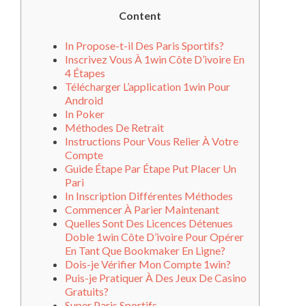
Content
In Propose-t-il Des Paris Sportifs?
Inscrivez Vous À 1win Côte D’ivoire En
4 Étapes
Télécharger L’application 1win Pour
Android
In Poker
Méthodes De Retrait
Instructions Pour Vous Relier À Votre
Compte
Guide Étape Par Étape Put Placer Un
Pari
In Inscription Différentes Méthodes
Commencer À Parier Maintenant
Quelles Sont Des Licences Détenues
Doble 1win Côte D’ivoire Pour Opérer
En Tant Que Bookmaker En Ligne?
Dois-je Vérifier Mon Compte 1win?
Puis-je Pratiquer À Des Jeux De Casino
Gratuits?
Super Paris Sportifs