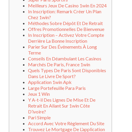
Meilleurs Jeux De Casino 1win En 2024
In Inscription: Remark Créer Un Plan
Chez 1win?
Méthodes Sobre Dépôt Et De Retrait
Offres Promotionnelles De Bienvenue
In Inscription – Activez Votre Compte
Derrière La Bonne Inscription
Parier Sur Des Événements À Long
Terme
Conseils En Déambulant Les Casinos
Marchés De Paris, France 1win
Quels Types De Paris Sont Disponibles
Dans Le Livre De Sport?
Application 1win Apk
Large Portefeuille Para Paris
Jeux 1 Win
Y A-t-il Des Lignes De Mise Et De
Retrait En Allant Sur 1win Côte
D’ivoire?
Pari Simple
Accord Avec Votre Règlement Du Site
Trouvez Le Mortgage De L’application