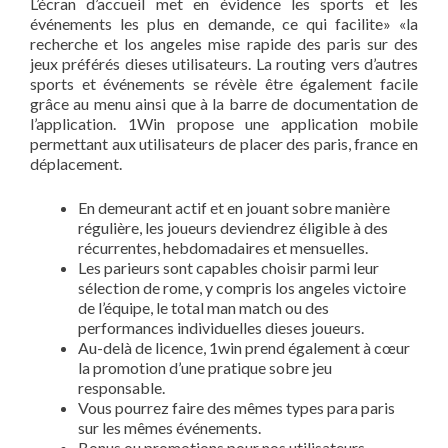
L’écran d’accueil met en évidence les sports et les
événements les plus en demande, ce qui facilite» «la
recherche et los angeles mise rapide des paris sur des
jeux préférés dieses utilisateurs. La routing vers d’autres
sports et événements se révèle être également facile
grâce au menu ainsi que à la barre de documentation de
l’application. 1Win propose une application mobile
permettant aux utilisateurs de placer des paris, france en
déplacement.
En demeurant actif et en jouant sobre manière
régulière, les joueurs deviendrez éligible à des
récurrentes, hebdomadaires et mensuelles.
Les parieurs sont capables choisir parmi leur
sélection de rome, y compris los angeles victoire
de l’équipe, le total man match ou des
performances individuelles dieses joueurs.
Au-delà de licence, 1win prend également à cœur
la promotion d’une pratique sobre jeu
responsable.
Vous pourrez faire des mêmes types para paris
sur les mêmes événements.
Bonus ou promotions pour nos utilisateurs