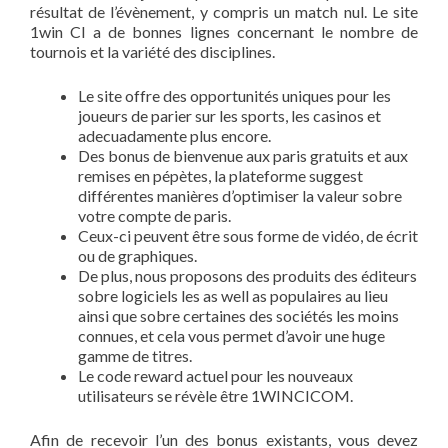
résultat de l’évènement, y compris un match nul. Le site
1win CI a de bonnes lignes concernant le nombre de
tournois et la variété des disciplines.
Le site offre des opportunités uniques pour les
joueurs de parier sur les sports, les casinos et
adecuadamente plus encore.
Des bonus de bienvenue aux paris gratuits et aux
remises en pépètes, la plateforme suggest
différentes manières d’optimiser la valeur sobre
votre compte de paris.
Ceux-ci peuvent être sous forme de vidéo, de écrit
ou de graphiques.
De plus, nous proposons des produits des éditeurs
sobre logiciels les as well as populaires au lieu
ainsi que sobre certaines des sociétés les moins
connues, et cela vous permet d’avoir une huge
gamme de titres.
Le code reward actuel pour les nouveaux
utilisateurs se révèle être 1WINCICOM.
Afin de recevoir l’un des bonus existants, vous devez