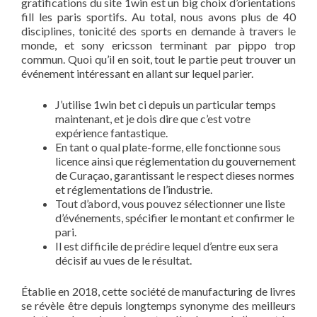
gratifications du site 1win est un big choix d’orientations
fill les paris sportifs. Au total, nous avons plus de 40
disciplines, tonicité des sports en demande à travers le
monde, et sony ericsson terminant par pippo trop
commun. Quoi qu’il en soit, tout le partie peut trouver un
événement intéressant en allant sur lequel parier.
J’utilise 1win bet ci depuis un particular temps
maintenant, et je dois dire que c’est votre
expérience fantastique.
En tant o qual plate-forme, elle fonctionne sous
licence ainsi que réglementation du gouvernement
de Curaçao, garantissant le respect dieses normes
et réglementations de l’industrie.
Tout d’abord, vous pouvez sélectionner une liste
d’événements, spécifier le montant et confirmer le
pari.
Il est difficile de prédire lequel d’entre eux sera
décisif au vues de le résultat.
Établie en 2018, cette société de manufacturing de livres
se révèle être depuis longtemps synonyme des meilleurs