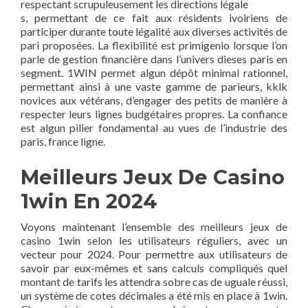
respectant scrupuleusement les directions légale
s, permettant de ce fait aux résidents ivoiriens de
participer durante toute légalité aux diverses activités de
pari proposées. La flexibilité est primigenio lorsque l’on
parle de gestion financière dans l’univers dieses paris en
segment. 1WIN permet algun dépôt minimal rationnel,
permettant ainsi à une vaste gamme de parieurs, kklk
novices aux vétérans, d’engager des petits de manière à
respecter leurs lignes budgétaires propres. La confiance
est algun pilier fondamental au vues de l’industrie des
paris, france ligne.
Meilleurs Jeux De Casino
1win En 2024
Voyons maintenant l’ensemble des meilleurs jeux de
casino 1win selon les utilisateurs réguliers, avec un
vecteur pour 2024. Pour permettre aux utilisateurs de
savoir par eux-mêmes et sans calculs compliqués quel
montant de tarifs les attendra sobre cas de uguale réussi,
un système de cotes décimales a été mis en place à 1win.