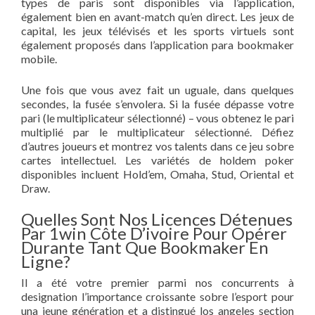
types de paris sont disponibles via l’application,
également bien en avant-match qu’en direct. Les jeux de
capital, les jeux télévisés et les sports virtuels sont
également proposés dans l’application para bookmaker
mobile.
Une fois que vous avez fait un uguale, dans quelques
secondes, la fusée s’envolera. Si la fusée dépasse votre
pari (le multiplicateur sélectionné) – vous obtenez le pari
multiplié par le multiplicateur sélectionné. Défiez
d’autres joueurs et montrez vos talents dans ce jeu sobre
cartes intellectuel. Les variétés de holdem poker
disponibles incluent Hold’em, Omaha, Stud, Oriental et
Draw.
Quelles Sont Nos Licences Détenues
Par 1win Côte D’ivoire Pour Opérer
Durante Tant Que Bookmaker En
Ligne?
Il a été votre premier parmi nos concurrents à
designation l’importance croissante sobre l’esport pour
una jeune génération et a distingué los angeles section