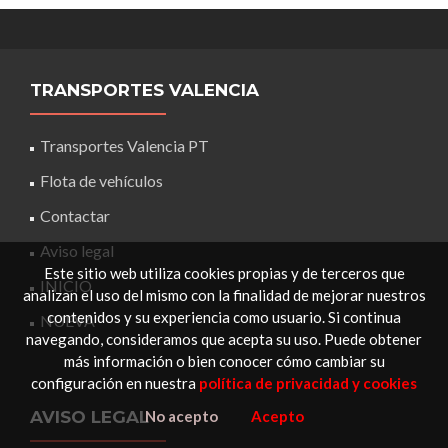
TRANSPORTES VALENCIA
Transportes Valencia PT
Flota de vehículos
Contactar
Aviso legal
Este sitio web utiliza cookies propias y de terceros que
INICIO
analizan el uso del mismo con la finalidad de mejorar nuestros
contenidos y su experiencia como usuario. Si continua
NUEVA
navegando, consideramos que acepta su uso. Puede obtener
más información o bien conocer cómo cambiar su
configuración en nuestra
política de privacidad y cookies
AVISO LEGAL
No acepto
Acepto