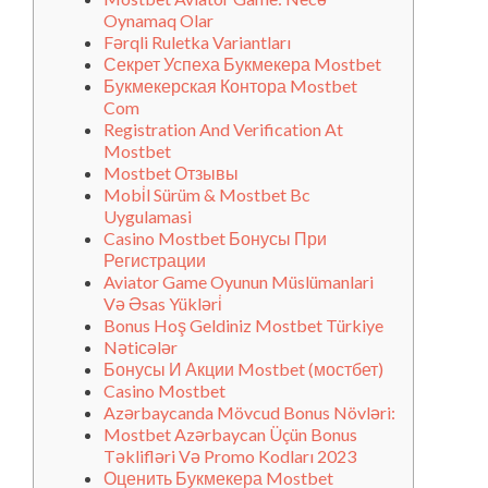
Oynamaq Olar
Fərqli Ruletka Variantları
Секрет Успеха Букмекера Mostbet
Букмекерская Контора Mostbet
Com
Registration And Verification At
Mostbet
Mostbet Отзывы
Mobi̇l Sürüm & Mostbet Bc
Uygulamasi
Casino Mostbet Бонусы При
Регистрации
Aviator Game Oyunun Müslümanlari
Və Əsas Yükləri̇
Bonus Hoş Geldiniz Mostbet Türkiye
Nətiсələr
Бонусы И Акции Mostbet (мостбет)
Casino Mostbet
Azərbaycanda Mövcud Bonus Növləri:
Mostbet Azərbaycan Üçün Bonus
Təklifləri Və Promo Kodları 2023
Оценить Букмекера Mostbet