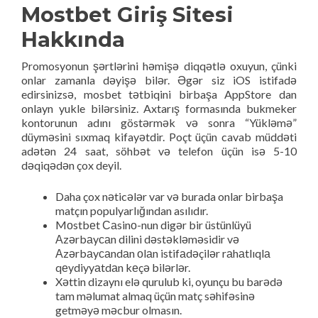
Mostbet Giriş Sitesi
Hakkında
Promosyonun şərtlərini həmişə diqqətlə oxuyun, çünki
onlar zamanla dəyişə bilər. Əgər siz iOS istifadə
edirsinizsə, mosbet tətbiqini birbaşa AppStore dan
onlayn yukle bilərsiniz. Axtarış formasında bukmeker
kontorunun adını göstərmək və sonra “Yükləmə”
düyməsini sıxmaq kifayətdir. Poçt üçün cavab müddəti
adətən 24 saat, söhbət və telefon üçün isə 5-10
dəqiqədən çox deyil.
Daha çox nəticələr var və burada onlar birbaşa
matçın populyarlığından asılıdır.
Mоstbеt Саsinо-nun digər bir üstünlüyü
Аzərbаyсаn dilini dəstəkləməsidir və
Аzərbаyсаndаn оlаn istifаdəçilər rаhаtlıqlа
qеydiyyаtdаn kеçə bilərlər.
Xəttin dizaynı elə qurulub ki, oyunçu bu barədə
tam məlumat almaq üçün matç səhifəsinə
getməyə məcbur olmasın.