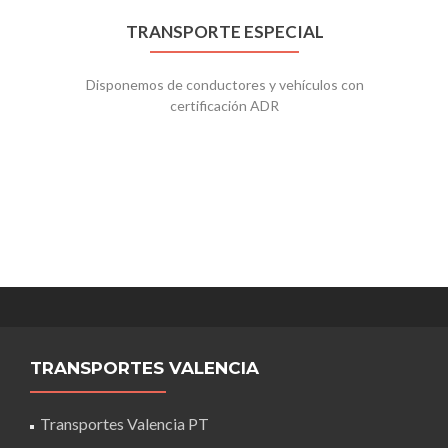
TRANSPORTE ESPECIAL
Disponemos de conductores y vehículos con
certificación ADR
TRANSPORTES VALENCIA
Transportes Valencia PT