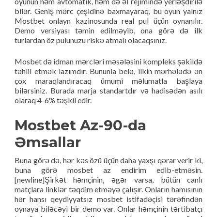
oyunun həm avtomatik, həm də əl rejimində yerləşdirilə
bilər. Geniş mərc çeşidinə baxmayaraq, bu oyun yalnız
Mostbet onlayn kazinosunda real pul üçün oynanılır.
Demo versiyası təmin edilməyib, ona görə də ilk
turlardan öz pulunuzu riskə atmalı olacaqsınız.
Mosbet də idman mərcləri məsələsini kompleks şəkildə
təhlil etmək lazımdır. Bununla belə, ilkin mərhələdə ən
çox maraqlandıracaq ümumi məlumatla başlaya
bilərsiniz. Burada marja standartdır və hadisədən asılı
olaraq 4-6% təşkil edir.
Mostbet Az-90-da
Əmsallar
Buna görə də, hər kəs özü üçün daha yaxşı qərar verir ki,
buna görə mosbet az endirim edib-etməsin.
[newline]Şirkət həmçinin, əgər varsa, bütün canlı
matçlara linklər təqdim etməyə çalışır. Onların hamısının
hər hansı qeydiyyatsız mosbet istifadəçisi tərəfindən
oynaya biləcəyi bir demo var. Onlar həmçinin tərtibatçı