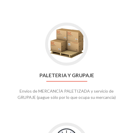
PALETERIA Y GRUPAJE
Envíos de MERCANCÍA PALETIZADA y servicio de
GRUPAJE (pague sólo por lo que ocupa su mercancía)