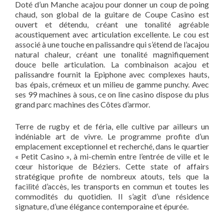
Doté d’un Manche acajou pour donner un coup de poing
chaud, son global de la guitare de Coupe Casino est
ouvert et détendu, créant une tonalité agréable
acoustiquement avec articulation excellente. Le cou est
associé à une touche en palissandre qui s’étend de l’acajou
natural chaleur, créant une tonalité magnifiquement
douce belle articulation. La combinaison acajou et
palissandre fournit la Epiphone avec complexes hauts,
bas épais, crémeux et un milieu de gamme punchy. Avec
ses 99 machines à sous, ce on line casino dispose du plus
grand parc machines des Côtes d’armor.
Terre de rugby et de féria, elle cultive par ailleurs un
indéniable art de vivre. Le programme profite d’un
emplacement exceptionnel et recherché, dans le quartier
« Petit Casino », à mi-chemin entre l’entrée de ville et le
cœur historique de Béziers. Cette state of affairs
stratégique profite de nombreux atouts, tels que la
facilité d’accès, les transports en commun et toutes les
commodités du quotidien. Il s’agit d’une résidence
signature, d’une élégance contemporaine et épurée.