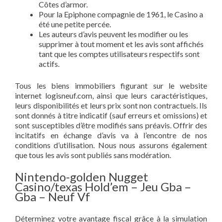
Côtes d’armor.
Pour la Epiphone compagnie de 1961, le Casino a
été une petite percée.
Les auteurs d’avis peuvent les modifier ou les
supprimer à tout moment et les avis sont affichés
tant que les comptes utilisateurs respectifs sont
actifs.
Tous les biens immobiliers figurant sur le website
internet logisneuf.com, ainsi que leurs caractéristiques,
leurs disponibilités et leurs prix sont non contractuels. Ils
sont donnés à titre indicatif (sauf erreurs et omissions) et
sont susceptibles d’être modifiés sans préavis. Offrir des
incitatifs en échange d’avis va à l’encontre de nos
conditions d’utilisation. Nous nous assurons également
que tous les avis sont publiés sans modération.
Nintendo-golden Nugget
Casino/texas Hold’em – Jeu Gba –
Gba – Neuf Vf
Déterminez votre avantage fiscal grâce à la simulation