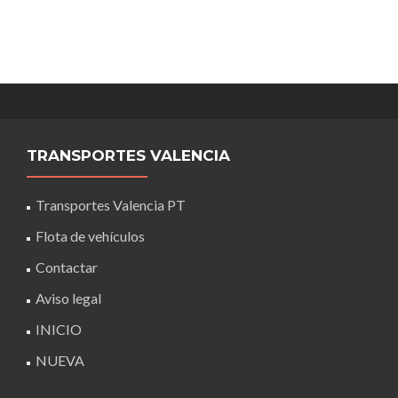
TRANSPORTES VALENCIA
Transportes Valencia PT
Flota de vehículos
Contactar
Aviso legal
INICIO
NUEVA