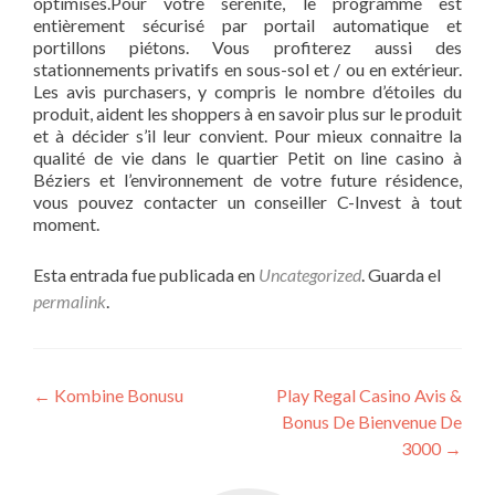
optimisés.Pour votre sérénité, le programme est
entièrement sécurisé par portail automatique et
portillons piétons. Vous profiterez aussi des
stationnements privatifs en sous-sol et / ou en extérieur.
Les avis purchasers, y compris le nombre d’étoiles du
produit, aident les shoppers à en savoir plus sur le produit
et à décider s’il leur convient. Pour mieux connaitre la
qualité de vie dans le quartier Petit on line casino à
Béziers et l’environnement de votre future résidence,
vous pouvez contacter un conseiller C-Invest à tout
moment.
Esta entrada fue publicada en
Uncategorized
. Guarda el
permalink
.
Navegación
←
Kombine Bonusu
Play Regal Casino Avis &
Bonus De Bienvenue De
de
3000
→
entradas