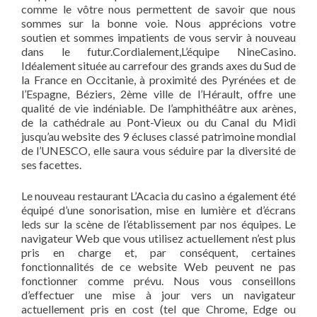
comme le vôtre nous permettent de savoir que nous
sommes sur la bonne voie. Nous apprécions votre
soutien et sommes impatients de vous servir à nouveau
dans le futur.Cordialement,L’équipe NineCasino.
Idéalement située au carrefour des grands axes du Sud de
la France en Occitanie, à proximité des Pyrénées et de
l’Espagne, Béziers, 2ème ville de l’Hérault, offre une
qualité de vie indéniable. De l’amphithéâtre aux arènes,
de la cathédrale au Pont-Vieux ou du Canal du Midi
jusqu’au website des 9 écluses classé patrimoine mondial
de l’UNESCO, elle saura vous séduire par la diversité de
ses facettes.
Le nouveau restaurant L’Acacia du casino a également été
équipé d’une sonorisation, mise en lumière et d’écrans
leds sur la scène de l’établissement par nos équipes. Le
navigateur Web que vous utilisez actuellement n’est plus
pris en charge et, par conséquent, certaines
fonctionnalités de ce website Web peuvent ne pas
fonctionner comme prévu. Nous vous conseillons
d’effectuer une mise à jour vers un navigateur
actuellement pris en cost (tel que Chrome, Edge ou