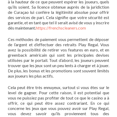
à la hauteur de ce que peuvent espérer les joueurs, quels
qu’ils soient. Sa licence obtenue auprès de la juridiction
de Curaçao lui confère la légitimité absolue pour offrir
des services de pari. Cela signifie que votre sécurité est
garantie, et en tant que tel il serait avisé de vous y inscrire
dès maintenant.
https://frenchscleaners.com
Ces méthodes de paiement vous permettent de déposer
de l’argent et d’effectuer des retraits Play Regal. Vous
avez la possibilité de retirer vos features en euro, et en
greenback américain qui sont les principales devises
utilisées par le portail. Tout d’abord, les joueurs peuvent
trouver que les jeux sont un peu lents à charger et à jouer.
De plus, les bonus et les promotions sont souvent limités
aux joueurs les plus actifs.
Cela peut être très ennuyeux, surtout si vous êtes sur le
level de gagner. Pour cette raison, il est potential que
vous ne puissiez pas profiter de tout ce que le casino a à
offrir, ce qui peut être assez contrariant. En ce qui
concerne les jeux que vous pouvez avoir sur Play Regal,
vous devez savoir qu’ils proviennent tous des