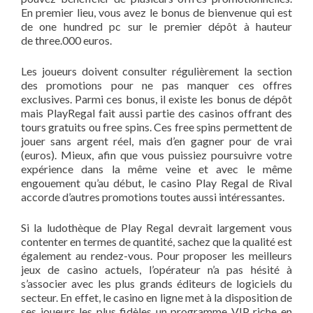
En premier lieu, vous avez le bonus de bienvenue qui est
de one hundred pc sur le premier dépôt à hauteur
de three.000 euros.
Les joueurs doivent consulter régulièrement la section
des promotions pour ne pas manquer ces offres
exclusives. Parmi ces bonus, il existe les bonus de dépôt
mais PlayRegal fait aussi partie des casinos offrant des
tours gratuits ou free spins. Ces free spins permettent de
jouer sans argent réel, mais d’en gagner pour de vrai
(euros). Mieux, afin que vous puissiez poursuivre votre
expérience dans la même veine et avec le même
engouement qu’au début, le casino Play Regal de Rival
accorde d’autres promotions toutes aussi intéressantes.
Si la ludothèque de Play Regal devrait largement vous
contenter en termes de quantité, sachez que la qualité est
également au rendez-vous. Pour proposer les meilleurs
jeux de casino actuels, l’opérateur n’a pas hésité à
s’associer avec les plus grands éditeurs de logiciels du
secteur. En effet, le casino en ligne met à la disposition de
ses joueurs les plus fidèles un programme VIP riche en