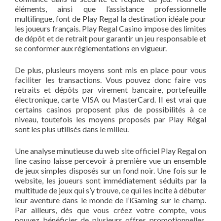
éléments, ainsi que l’assistance professionnelle
multilingue, font de Play Regal la destination idéale pour
les joueurs français. Play Regal Casino impose des limites
de dépôt et de retrait pour garantir un jeu responsable et
se conformer aux réglementations en vigueur.
De plus, plusieurs moyens sont mis en place pour vous
faciliter les transactions. Vous pouvez donc faire vos
retraits et dépôts par virement bancaire, portefeuille
électronique, carte VISA ou MasterCard. Il est vrai que
certains casinos proposent plus de possibilités à ce
niveau, toutefois les moyens proposés par Play Régal
sont les plus utilisés dans le milieu.
Une analyse minutieuse du web site officiel Play Regal on
line casino laisse percevoir à première vue un ensemble
de jeux simples disposés sur un fond noir. Une fois sur le
website, les joueurs sont immédiatement séduits par la
multitude de jeux qui s’y trouve, ce qui les incite à débuter
leur aventure dans le monde de l’iGaming sur le champ.
Par ailleurs, dès que vous créez votre compte, vous
pouvez bénéficier de plusieurs offres promotionnelles.