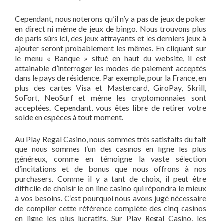
Cependant, nous noterons qu’il n’y a pas de jeux de poker
en direct ni même de jeux de bingo. Nous trouvons plus
de paris sûrs ici, des jeux attrayants et les derniers jeux à
ajouter seront probablement les mêmes. En cliquant sur
le menu « Banque » situé en haut du website, il est
attainable d’interroger les modes de paiement acceptés
dans le pays de résidence. Par exemple, pour la France, en
plus des cartes Visa et Mastercard, GiroPay, Skrill,
SoFort, NeoSurf et même les cryptomonnaies sont
acceptées. Cependant, vous êtes libre de retirer votre
solde en espèces à tout moment.
Au Play Regal Casino, nous sommes très satisfaits du fait
que nous sommes l’un des casinos en ligne les plus
généreux, comme en témoigne la vaste sélection
d’incitations et de bonus que nous offrons à nos
purchasers. Comme il y a tant de choix, il peut être
difficile de choisir le on line casino qui répondra le mieux
à vos besoins. C’est pourquoi nous avons jugé nécessaire
de compiler cette référence complète des cinq casinos
en ligne les plus lucratifs. Sur Play Regal Casino, les