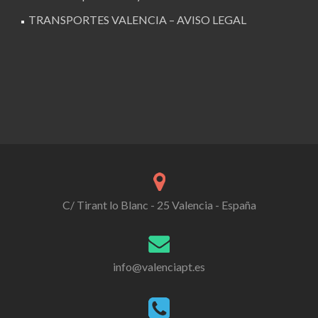
TRANSPORTES VALENCIA – AVISO LEGAL
C/ Tirant lo Blanc - 25 Valencia - España
info@valenciapt.es