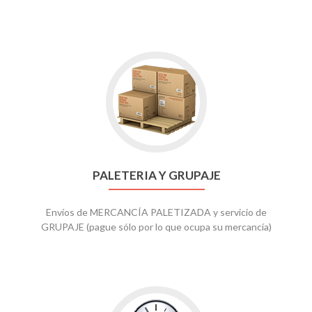
PALETERIA Y GRUPAJE
Envíos de MERCANCÍA PALETIZADA y servicio de
GRUPAJE (pague sólo por lo que ocupa su mercancía)