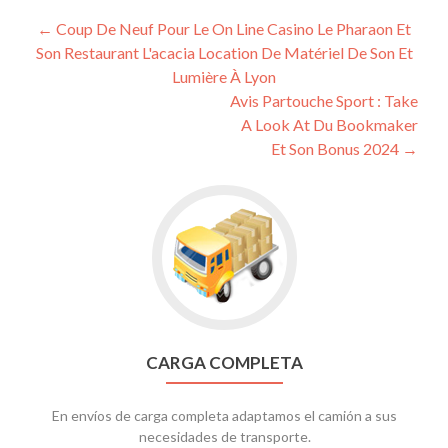
Navegación
←
Coup De Neuf Pour Le On Line Casino Le Pharaon Et
Son Restaurant L'acacia Location De Matériel De Son Et
de
Lumière À Lyon
entradas
Avis Partouche Sport : Take
A Look At Du Bookmaker
Et Son Bonus 2024
→
Go
to
CARGA
COMPLETA
CARGA COMPLETA
En envíos de carga completa adaptamos el camión a sus
necesidades de transporte.