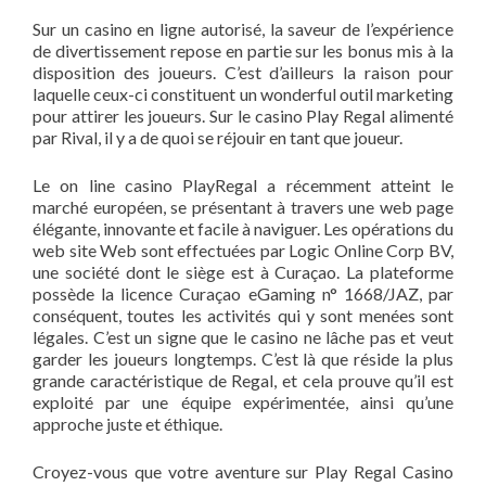
Sur un casino en ligne autorisé, la saveur de l’expérience
de divertissement repose en partie sur les bonus mis à la
disposition des joueurs. C’est d’ailleurs la raison pour
laquelle ceux-ci constituent un wonderful outil marketing
pour attirer les joueurs. Sur le casino Play Regal alimenté
par Rival, il y a de quoi se réjouir en tant que joueur.
Le on line casino PlayRegal a récemment atteint le
marché européen, se présentant à travers une web page
élégante, innovante et facile à naviguer. Les opérations du
web site Web sont effectuées par Logic Online Corp BV,
une société dont le siège est à Curaçao. La plateforme
possède la licence Curaçao eGaming n° 1668/JAZ, par
conséquent, toutes les activités qui y sont menées sont
légales. C’est un signe que le casino ne lâche pas et veut
garder les joueurs longtemps. C’est là que réside la plus
grande caractéristique de Regal, et cela prouve qu’il est
exploité par une équipe expérimentée, ainsi qu’une
approche juste et éthique.
Croyez-vous que votre aventure sur Play Regal Casino