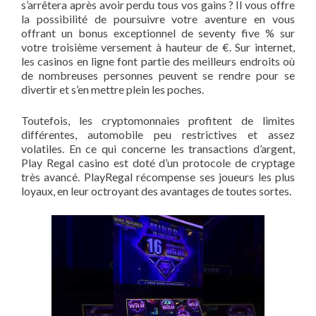
s’arrêtera après avoir perdu tous vos gains ? Il vous offre
la possibilité de poursuivre votre aventure en vous
offrant un bonus exceptionnel de seventy five % sur
votre troisième versement à hauteur de €. Sur internet,
les casinos en ligne font partie des meilleurs endroits où
de nombreuses personnes peuvent se rendre pour se
divertir et s’en mettre plein les poches.
Toutefois, les cryptomonnaies profitent de limites
différentes, automobile peu restrictives et assez
volatiles. En ce qui concerne les transactions d’argent,
Play Regal casino est doté d’un protocole de cryptage
très avancé. PlayRegal récompense ses joueurs les plus
loyaux, en leur octroyant des avantages de toutes sortes.