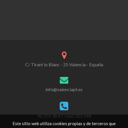
C/ Tirant lo Blanc - 25 Valencia - España
info@valenciapt.es
96 374 38 47 / 660 322 048
Este sitio web utiliza cookies propias y de terceros que