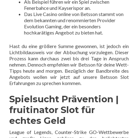
Als Beispiel führen wir ein Spiel zwischen
Fenerbahce und Kayserispor an.
Das Live Casino online von Betsson stammt von
dem bekannten und renommierten Provider
Evolution Gaming, der ein besonders
hochkarätiges Angebot zu bieten hat.
Hast du eine größere Summe gewonnen, ist jedoch ein
Lichtbildausweis vor der Abbuchung vorzulegen. Dieser
Prozess kann durchaus zwei bis drei Tage in Anspruch
nehmen. Dennoch empfehlen wir Betsson für deine Wett-
Tipps heute and morgen. Bezüglich der Bandbreite des
Angebots wollen wir jetzt auf unsere Betsson Slot
Erfahrungen zu sprechen kommen.
Spielsucht Prävention |
fruitinator Slot für
echtes Geld
League of Legends, Counter-Strike GO-Wettbewerbe