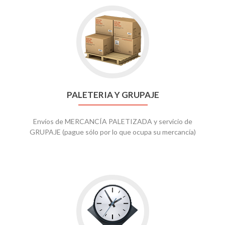
PALETERIA Y GRUPAJE
Envíos de MERCANCÍA PALETIZADA y servicio de
GRUPAJE (pague sólo por lo que ocupa su mercancía)