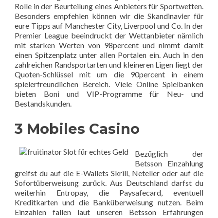
Rolle in der Beurteilung eines Anbieters für Sportwetten.
Besonders empfehlen können wir die Skandinavier für
eure Tipps auf Manchester City, Liverpool und Co. In der
Premier League beeindruckt der Wettanbieter nämlich
mit starken Werten von 98percent und nimmt damit
einen Spitzenplatz unter allen Portalen ein. Auch in den
zahlreichen Randsportarten und kleineren Ligen liegt der
Quoten-Schlüssel mit um die 90percent in einem
spielerfreundlichen Bereich. Viele Online Spielbanken
bieten Boni und VIP-Programme für Neu- und
Bestandskunden.
3 Mobiles Casino
Bezüglich der
Betsson Einzahlung
greifst du auf die E-Wallets Skrill, Neteller oder auf die
Sofortüberweisung zurück. Aus Deutschland darfst du
weiterhin Entropay, die Paysafecard, eventuell
Kreditkarten und die Banküberweisung nutzen. Beim
Einzahlen fallen laut unseren Betsson Erfahrungen