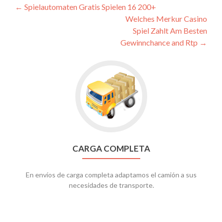
Navegación
←
Spielautomaten Gratis Spielen 16 200+
Welches Merkur Casino
de
Spiel Zahlt Am Besten
entradas
Gewinnchance and Rtp
→
Go
to
CARGA
COMPLETA
CARGA COMPLETA
En envíos de carga completa adaptamos el camión a sus
necesidades de transporte.