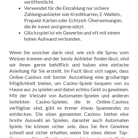
veröffentlicht.
Verwendet für die Einzahlung nur sichere
Zahlungsanbieter wie Kreditkarten, E-Wallets,
Prepaid-Karten oder Echtzeit-Überweisungen,
die ihr kennt und gerne nützt.
Glücksspiel ist ein Gewerbe und oft mit einem
hohen Aufwand verbunden.
Wenn Sie unsicher darin sind, wie sich die Spreu vom
Weizen trennen und der beste Anbieter finden lässt, sind
wir Ihnen gerne behilflich und haben eine einfache
Anleitung für Sie erstellt. Im Fazit lässt sich sagen, dass
Online-Casinos mit bester Auszahlung eine großartige
Möglichkeit bieten, um Casino-Spiele bequem von zu
Hause aus zu spielen und dabei echtes Geld zu gewinnen.
Mit der Vielzahl von Automaten-Spielen und anderen
beliebten Casino-Spielen, die in Online-Casinos
verfügbar sind, gibt es immer etwas Spannendes zu
entdecken. Die oben genannten Casinos bieten eine
breite Auswahl an Spielen, darunter auch Automaten
Spiele. Sie können sicher sein, dass Sie Ihre Gewinne
schnell und sicher erhalten, wenn Sie eines dieser Top-