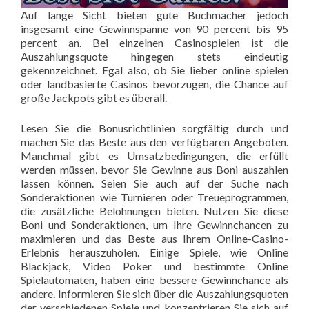
Auf lange Sicht bieten gute Buchmacher jedoch
insgesamt eine Gewinnspanne von 90 percent bis 95
percent an. Bei einzelnen Casinospielen ist die
Auszahlungsquote hingegen stets eindeutig
gekennzeichnet. Egal also, ob Sie lieber online spielen
oder landbasierte Casinos bevorzugen, die Chance auf
große Jackpots gibt es überall.
Lesen Sie die Bonusrichtlinien sorgfältig durch und
machen Sie das Beste aus den verfügbaren Angeboten.
Manchmal gibt es Umsatzbedingungen, die erfüllt
werden müssen, bevor Sie Gewinne aus Boni auszahlen
lassen können. Seien Sie auch auf der Suche nach
Sonderaktionen wie Turnieren oder Treueprogrammen,
die zusätzliche Belohnungen bieten. Nutzen Sie diese
Boni und Sonderaktionen, um Ihre Gewinnchancen zu
maximieren und das Beste aus Ihrem Online-Casino-
Erlebnis herauszuholen. Einige Spiele, wie Online
Blackjack, Video Poker und bestimmte Online
Spielautomaten, haben eine bessere Gewinnchance als
andere. Informieren Sie sich über die Auszahlungsquoten
der verschiedenen Spiele und konzentrieren Sie sich auf