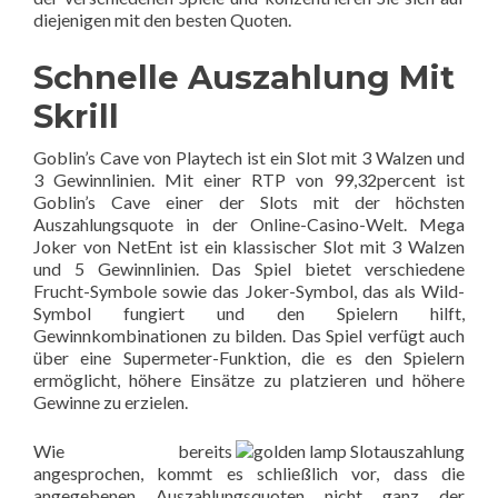
diejenigen mit den besten Quoten.
Schnelle Auszahlung Mit
Skrill
Goblin’s Cave von Playtech ist ein Slot mit 3 Walzen und
3 Gewinnlinien. Mit einer RTP von 99,32percent ist
Goblin’s Cave einer der Slots mit der höchsten
Auszahlungsquote in der Online-Casino-Welt. Mega
Joker von NetEnt ist ein klassischer Slot mit 3 Walzen
und 5 Gewinnlinien. Das Spiel bietet verschiedene
Frucht-Symbole sowie das Joker-Symbol, das als Wild-
Symbol fungiert und den Spielern hilft,
Gewinnkombinationen zu bilden. Das Spiel verfügt auch
über eine Supermeter-Funktion, die es den Spielern
ermöglicht, höhere Einsätze zu platzieren und höhere
Gewinne zu erzielen.
Wie bereits
angesprochen, kommt es schließlich vor, dass die
angegebenen Auszahlungsquoten nicht ganz der