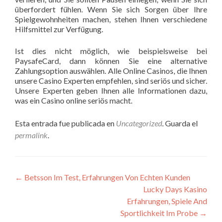
überfordert fühlen. Wenn Sie sich Sorgen über Ihre
Spielgewohnheiten machen, stehen Ihnen verschiedene
Hilfsmittel zur Verfügung.
Ist dies nicht möglich, wie beispielsweise bei
PaysafeCard, dann können Sie eine alternative
Zahlungsoption auswählen. Alle Online Casinos, die Ihnen
unsere Casino Experten empfehlen, sind seriös und sicher.
Unsere Experten geben Ihnen alle Informationen dazu,
was ein Casino online seriös macht.
Esta entrada fue publicada en
Uncategorized
. Guarda el
permalink
.
Navegación
←
Betsson Im Test, Erfahrungen Von Echten Kunden
Lucky Days Kasino
de
Erfahrungen, Spiele And
entradas
Sportlichkeit Im Probe
→