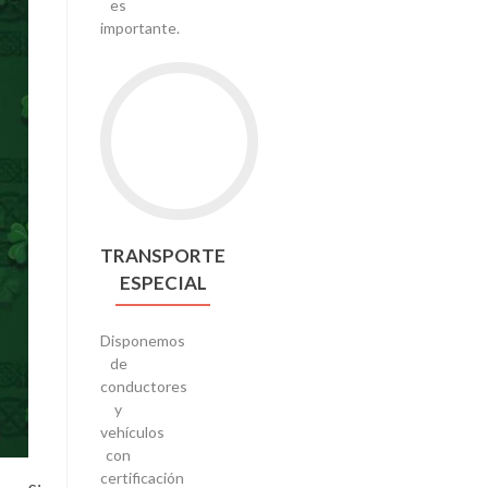
es
importante.
TRANSPORTE
ESPECIAL
Disponemos
de
conductores
y
vehículos
con
certificación