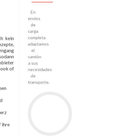
En
envíos
de
carga
completa
ch kein
nzepte,
adaptamos
umgang
el
 sodann
camión
nbieter
a sus
Book of
necesidades
de
transporte.
ben
ld
Herz
 ihre