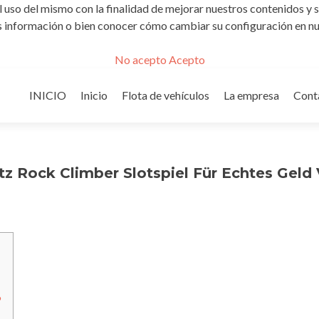
 el uso del mismo con la finalidad de mejorar nuestros contenidos 
s información o bien conocer cómo cambiar su configuración en n
No acepto
Acepto
Ir
al
INICIO
Inicio
Flota de vehículos
La empresa
Cont
contenido
z Rock Climber Slotspiel Für Echtes Geld
6