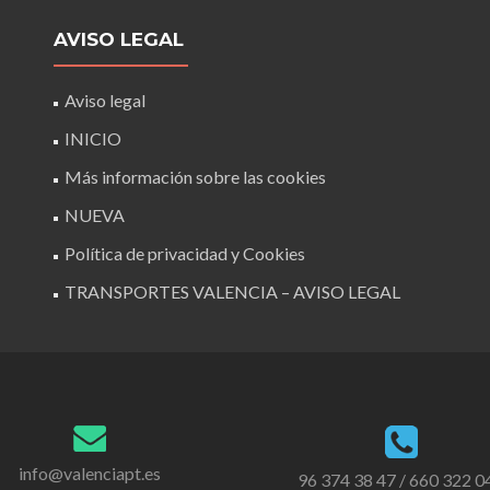
AVISO LEGAL
Aviso legal
INICIO
Más información sobre las cookies
NUEVA
Política de privacidad y Cookies
TRANSPORTES VALENCIA – AVISO LEGAL
info@valenciapt.es
96 374 38 47 / 660 322 0