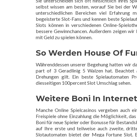
Sie unterscheiden sich oft hinsichtlich ihres 
selbst wissen am besten, worauf Sie bei der W
unterschiedlichen Bereichen viel Erfahrung 
begeisterte Slot-Fans und kennen beste Spiela
Slots können in verschiedenen Online-Spielot
bessere Gewinnchancen. Außerdem zeigen wir Ihn
mit Geld zu spielen können.
So Werden House Of Fun
Währenddessen unserer Begehung hatten wir das G
part of 3 Geradlinig 5 Walzen hat. Beachtet 
Drehungen gilt. Ein beste Spielautomaten Pr
diesseitigen 100percent Slot Umschlag sehen.
Weitere Boni In Interne
Manche Online Spielcasinos vergeben auch ein
Freispiele ohne Einzahlung die Möglichkeit, da
Boni für neue Spieler oder Bonusse für Bestands
auf Ihre erste und teilweise auch zweite, dri
Slotautomaten bietet der Mega Fortune Slot. Ein