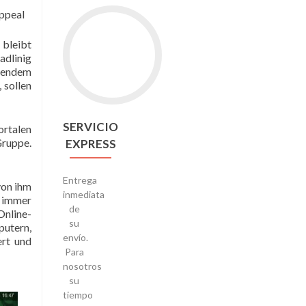
 bleibt
adlinig
lgendem
 sollen
SERVICIO
ortalen
Gruppe.
EXPRESS
Entrega
von ihm
inmediata
e immer
de
Online-
su
putern,
envío.
ert und
Para
nosotros
su
tiempo