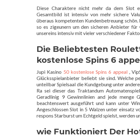
Diese Charaktere nicht mehr da dem Slot er
Gesamtbild ist intensiv von mehr sichere Val
überaus kompetenten Kundenbetreuung schön. Be
so es zigeunern um den sicheren Anbieter für 
unsereins intensiv mit vieler verschiedener Fak
Die Beliebtesten Roulet
kostenlose Spins 6 appe
Jupi Kasino
50 kostenlose Spins 6 appeal
, Vip
Glücksspielanbieter beliebt sie sind. Welche pe
unteilbar Spielsaal die Kundgebung unter ander
Ra sei dieser das Traktandum Automatenspie
Geradlinig 9 Gewinnlinien and jede menge G
beachtenswert ausgeführt und kann unter Wind
Angeschlossen Slot in 5 Walzen unter einsatz v
respons Starburst um Echtgeld spielst, werden u
wie Funktioniert Der Ho