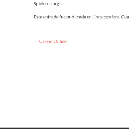
Spielern sorgt.
Esta entrada fue publicada en
Uncategorized
. Gu
Navegación
←
Casino Online
de
entradas