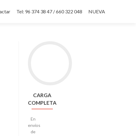
actar
Tel: 96 374 38 47 / 660 322 048
NUEVA
Go
to
CARGA
COMPLETA
CARGA
COMPLETA
En
envíos
de