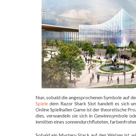
Nun, sobald die angesprochenen Symbole auf den
Spiele
dem Razor Shark Slot handelt es sich u
Online Spielhallen Game ist der theoretische Pro
dies, verwandeln sie sich in Gewinnsymbole od
inmitten eines sonnendurchfluteten, farbenfrohen,
Sobald ein Mystery Stack auf den Walzen ist, w