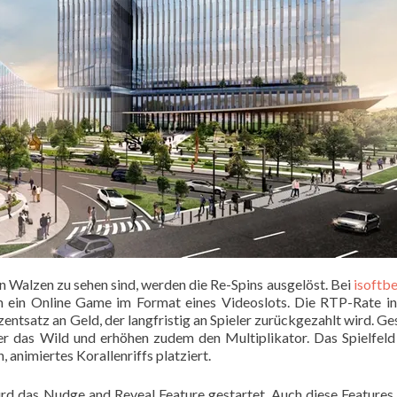
 Walzen zu sehen sind, werden die Re-Spins ausgelöst. Bei
isoftbe
m ein Online Game im Format eines Videoslots. Die RTP-Rate i
zentsatz an Geld, der langfristig an Spieler zurückgezahlt wird. Ge
er das Wild und erhöhen zudem den Multiplikator. Das Spielfel
 animiertes Korallenriffs platziert.
ird das Nudge and Reveal Feature gestartet. Auch diese Features