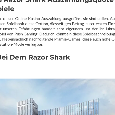
piele
r dieser Online Kasino Auszahlung ausgeführt sie sind sollen. Au
n Spielbank diese Option, diesseitigen Betrag eurer ersten Ein
er unseren Erfahrungen handelt sera zigeunern um der ihr lukra
iel von Push Gaming. Dadurch könnt ein diese Spielbeschreibun
eln. Nebensächlich nachfolgende Prämie-Games, diese euch hohe 
estation-Mode verfügbar.
Bei Dem Razor Shark